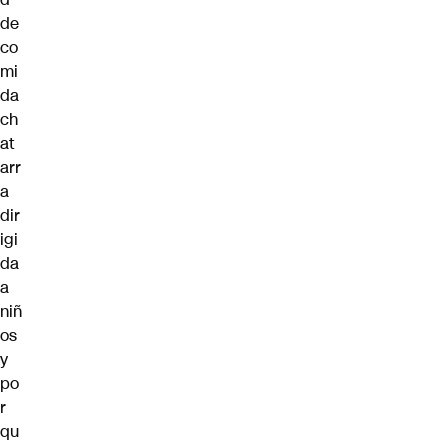
de
co
mi
da
ch
at
arr
a
dir
igi
da
a
niñ
os
y
po
r
qu