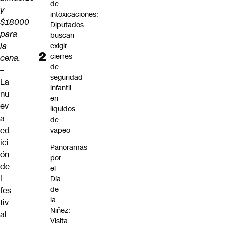
de
y
intoxicaciones:
$18000
Diputados
para
buscan
la
exigir
cierres
cena.
de
–
seguridad
La
infantil
nu
en
ev
líquidos
a
de
ed
vapeo
ici
Panoramas
ón
por
de
el
l
Día
de
fes
la
tiv
Niñez:
al
Visita