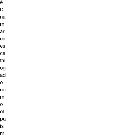
é
Di
na
m
ar
ca
es
ca
tal
og
ad
o
co
m
o
el
pa
ís
m