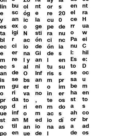
bu
nt
en
nt
lin
ol
or
s
sc
ra
el
e
e
óg
re
20
an
H
ce
la
y
ic
cu
0
ex
ua
rr
ge
es
o
pe
de
igi
w
o
sti
ta
N
ra
nu
r
ei
Pa
ón
bl
ac
ci
nc
ci
C
nu
de
ec
io
ón
ia
er
hil
l:
Gi
e
na
de
s
re
e:
Es
an
m
l y
l
en
s
D
to
ni
ec
al
tu
su
de
oc
se
Inf
an
O
ris
s
se
u
sa
an
is
bs
m
pr
gu
m
be
ti
m
er
o
im
ri
en
ha
no
o
va
in
er
da
to
st
,
pr
to
te
os
d
s
a
en
op
ri
rn
do
inf
co
ah
m
ue
o
ac
s
an
br
or
ed
st
M
io
dí
til
ad
a
io
o
an
na
as
en
os
de
de
po
ue
l