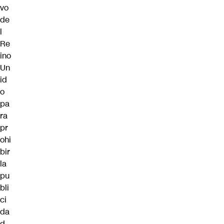
vo
de
l
Re
ino
Un
id
o
pa
ra
pr
ohi
bir
la
pu
bli
ci
da
d