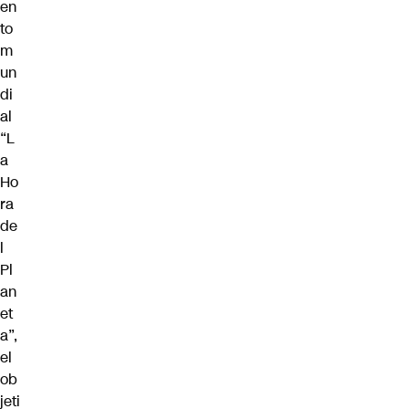
en
to
m
un
di
al
“L
a
Ho
ra
de
l
Pl
an
et
a”,
el
ob
jeti