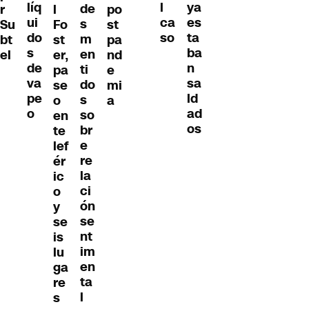
líq
ya
l
de
r
l
po
ui
es
ca
s
Su
Fo
st
do
ta
so
m
bt
st
pa
s
ba
en
el
er,
nd
de
n
ti
pa
e
va
sa
do
se
mi
pe
ld
s
o
a
o
ad
so
en
os
br
te
e
lef
re
ér
la
ic
ci
o
ón
y
se
se
nt
is
im
lu
en
ga
ta
re
l
s