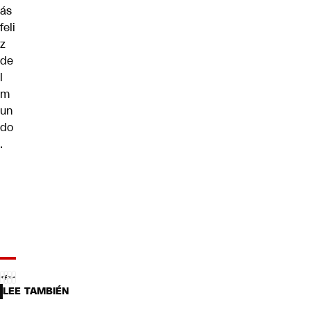
ás
feli
z
de
l
m
un
do
.
LEE TAMBIÉN