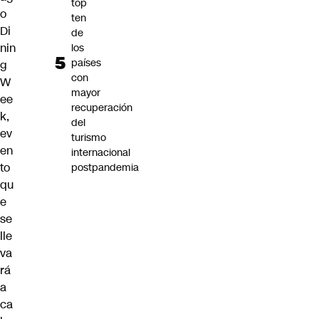
top
o
ten
Di
de
nin
los
países
g
con
W
mayor
ee
recuperación
k,
del
ev
turismo
en
internacional
to
postpandemia
qu
e
se
lle
va
rá
a
ca