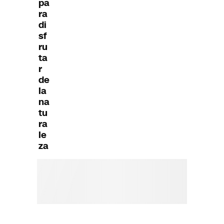
pa
ra
di
sf
ru
ta
r
de
la
na
tu
ra
le
za