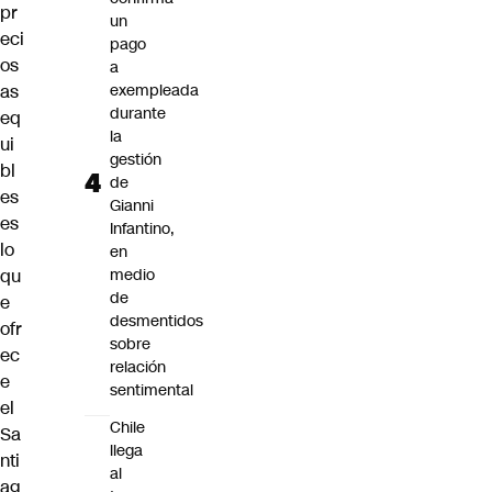
pr
un
eci
pago
os
a
as
exempleada
durante
eq
la
ui
gestión
bl
de
es
Gianni
es
Infantino,
lo
en
qu
medio
de
e
desmentidos
ofr
sobre
ec
relación
e
sentimental
el
Chile
Sa
llega
nti
al
ag