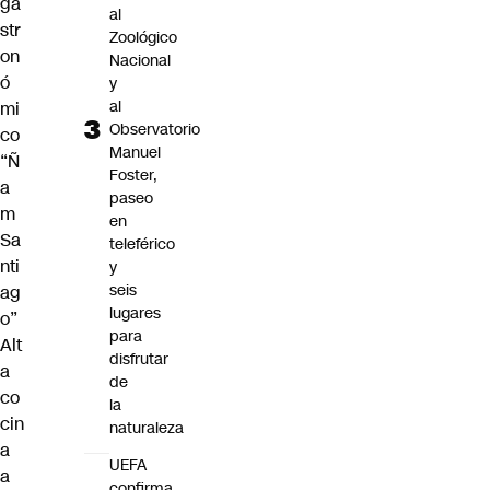
ga
al
str
Zoológico
on
Nacional
ó
y
al
mi
Observatorio
co
Manuel
“Ñ
Foster,
a
paseo
m
en
Sa
teleférico
nti
y
seis
ag
lugares
o”
para
Alt
disfrutar
a
de
co
la
cin
naturaleza
a
UEFA
a
confirma