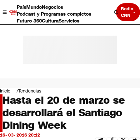
País
Mundo
Negocios
Radio
Podcast y Programas completos
CNN
Futuro 360
Cultura
Servicios
País
Mundo
Negocios
Inicio
Tendencias
Hasta el 20 de marzo se
Deportes
Programas completos
desarrollará el Santiago
Cultura
Servicios
Dining Week
Bits
CNN Data
16- 03- 2016 20:12
CNN tiempo