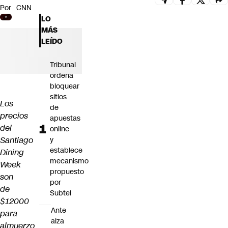
Por
CNN
Futuro 360
LO
Opinión
MÁS
LEÍDO
Tribunal
ordena
bloquear
sitios
Los
de
precios
apuestas
del
online
Santiago
y
establece
Dining
mecanismo
Week
propuesto
son
por
de
Subtel
$12000
Ante
para
alza
almuerzo