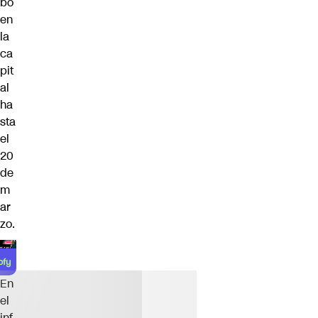
bo
en
la
ca
pit
al
ha
sta
el
20
de
m
ar
zo.
En
el
inf