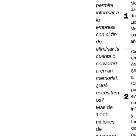
Me
permite
pa
informar a
de
la
Li
empresa
Me
con el fin
lo
de
añ
eliminar la
C
cuenta o
ur
convertirl
of
a en un
$6
a
memorial.
Ca
¿Qué
pa
necesitam
ev
os?
u
Más de
in
1.000
y
millones
te
de
de
po