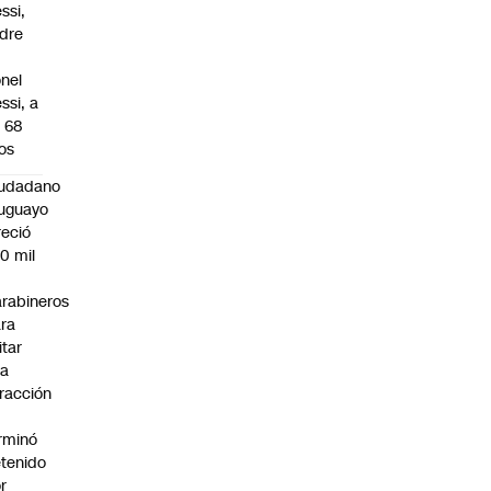
ssi,
dre
onel
ssi, a
s 68
os
iudadano
uguayo
reció
0 mil
rabineros
ra
itar
na
fracción
rminó
tenido
r