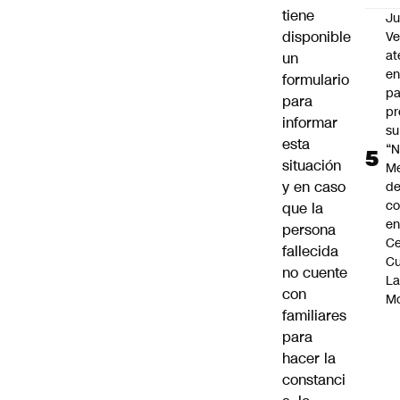
tiene
Ju
disponible
V
at
un
en
formulario
pa
para
pr
informar
su
esta
“N
situación
M
y en caso
de
co
que la
en
persona
Ce
fallecida
Cu
no cuente
L
con
M
familiares
para
hacer la
constanci