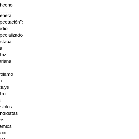
ohecho
enera
pectación”:
edio
pecializado
staca
la
triz
riana
rolamo
la
cluye
tre
s
sibles
ndidatas
los
emios
car