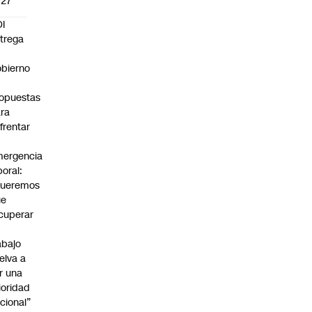
027
I
trega
bierno
0
opuestas
ra
frentar
ergencia
boral:
Queremos
ue
cuperar
abajo
elva a
r una
ioridad
cional”