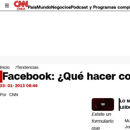
País
Mundo
Negocios
Podcast y Programas comp
País
Mundo
Inicio
Tendencias
Negocios
Facebook: ¿Qué hacer co
Deportes
Programas completos
23- 01- 2013 08:46
Cultura
Por
CNN
Servicios
LO 
Bits
LEÍD
CNN Data
Existe un
CNN tiempo
formulario
Mu
Futuro 360
Jo
que
Opinión