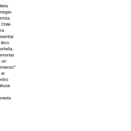
lieta
enegas
erriza
 Chile
ra
esentar
 libro
orteña.
emorias
 un
mienzo”
 el
ntro
ltural
a
oneda