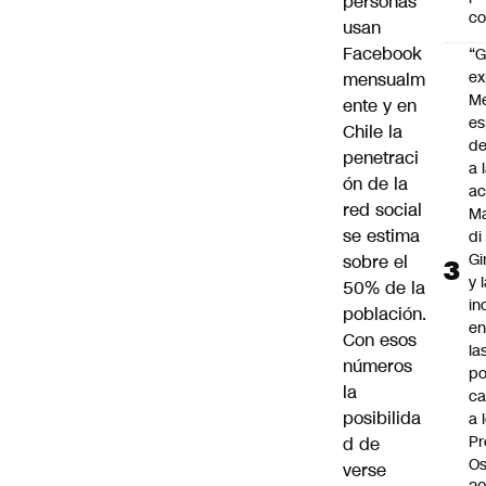
personas
c
usan
Facebook
“G
ex
mensualm
M
ente y en
es
Chile la
de
penetraci
a 
ón de la
ac
red social
Ma
se estima
di
Gi
sobre el
y 
50% de la
in
población.
en
Con esos
la
números
po
la
ca
posibilida
a 
Pr
d de
Os
verse