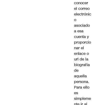
conocer
el correo
electrónic
o
asociado
a esa
cuenta y
proporcio
nar el
enlace o
url de la
biografía
de
aquella
persona.
Para ello
es
simpleme
nte ir al