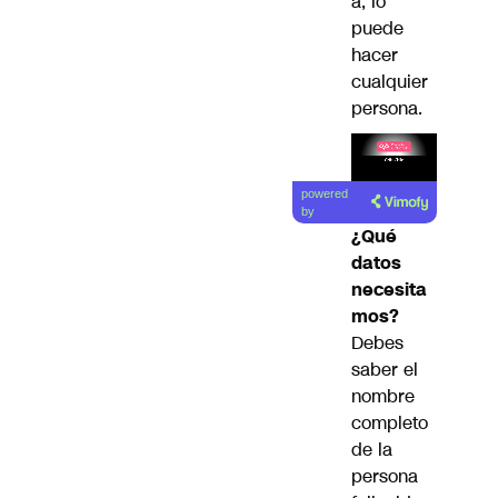
a, lo
puede
hacer
cualquier
persona.
Lea el
powered
artículo
by
¿Qué
datos
necesita
mos?
Debes
saber el
nombre
completo
de la
persona