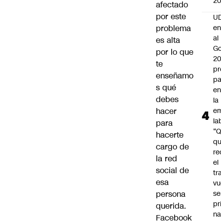
2
afectado
por este
UD
problema
en
al
es alta
Go
por lo que
2
te
pr
enseñamo
pa
s qué
en
debes
la
hacer
em
la
para
“
hacerte
q
cargo de
re
la red
el
social de
tr
esa
vu
persona
se
pr
querida.
na
Facebook