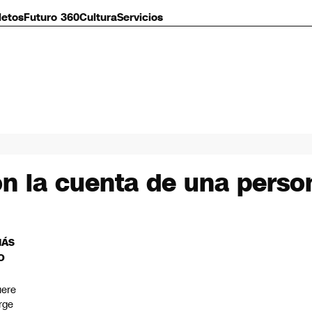
letos
Futuro 360
Cultura
Servicios
n la cuenta de una person
MÁS
O
ere
rge