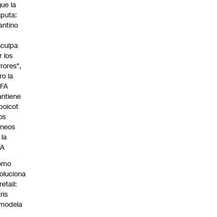
gue la
sputa:
fantino
sculpa
r los
rrores",
ro la
FA
ntiene
 boicot
los
rneos
 la
FA
ómo
oluciona
retail:
ris
modela