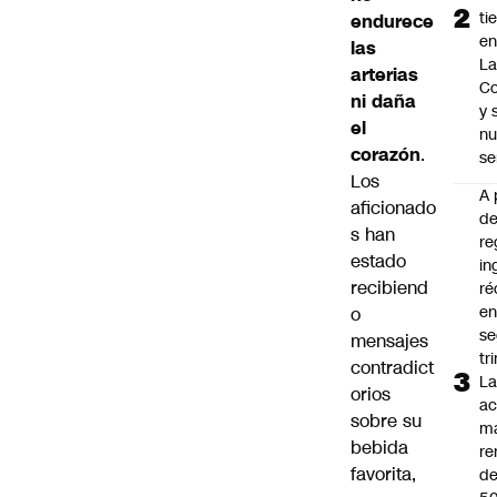
ti
endurece
en
las
La
arterias
C
ni daña
y
el
nu
corazón
.
se
Los
A 
aficionado
d
s han
re
estado
in
recibiend
ré
en
o
s
mensajes
tr
contradict
L
orios
ac
sobre su
m
bebida
re
favorita,
de