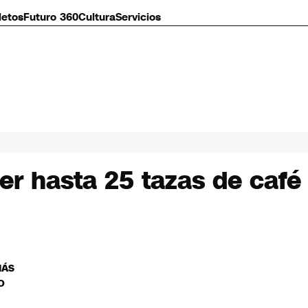
letos
Futuro 360
Cultura
Servicios
er hasta 25 tazas de café 
MÁS
O