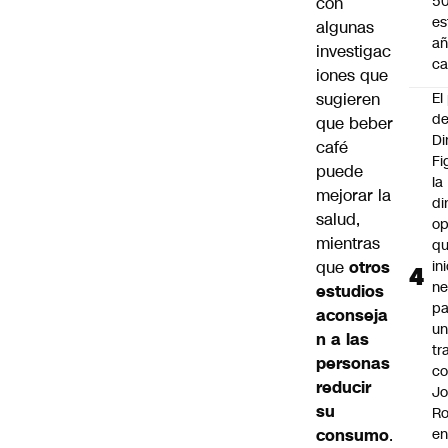
5
con
es
algunas
añ
investigac
ca
iones que
sugieren
El
d
que beber
Di
café
Fi
puede
la
mejorar la
di
salud,
op
mientras
q
que
otros
in
ne
estudios
pa
aconseja
u
n a las
tr
personas
c
reducir
Jo
su
Ro
consumo
.
e