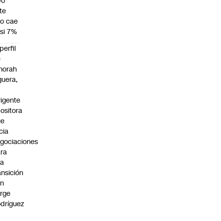
00
te
o cae
si 7%
 perfil
e
norah
guera,
rigente
ositora
ue
icia
gociaciones
ra
na
ansición
on
rge
dríguez
n