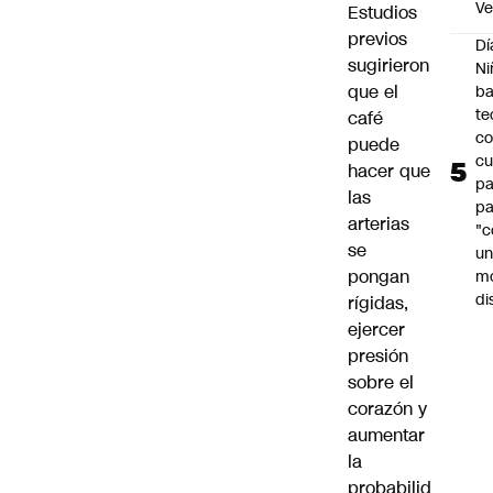
Ve
Estudios
previos
Dí
sugirieron
Ni
que el
ba
te
café
c
puede
cu
hacer que
p
las
pa
arterias
"c
se
u
pongan
m
di
rígidas,
ejercer
presión
sobre el
corazón y
aumentar
la
probabilid