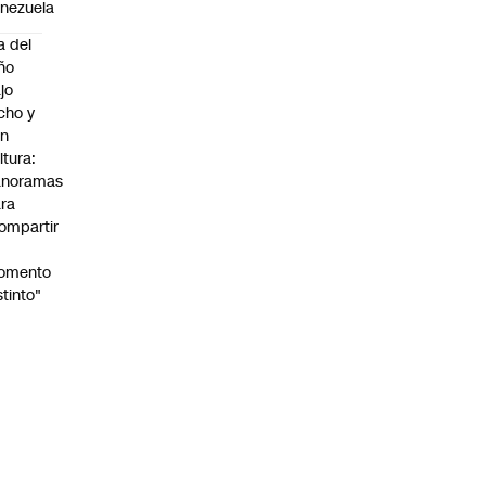
nezuela
a del
ño
jo
cho y
on
ltura:
anoramas
ra
ompartir
n
omento
stinto"