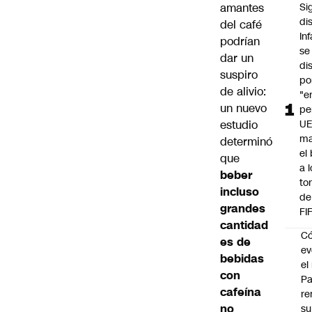
amantes
Si
di
del café
In
podrían
se
dar un
di
suspiro
po
de alivio:
"e
un nuevo
pe
estudio
UE
ma
determinó
el
que
a 
beber
to
incluso
de
grandes
FI
cantidad
C
es de
ev
bebidas
el 
con
Pa
cafeína
re
no
su