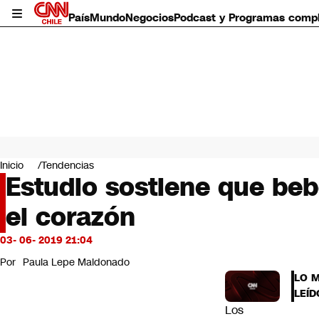
País
Mundo
Negocios
Podcast y Programas comp
País
Mundo
Inicio
Tendencias
Negocios
Estudio sostiene que beb
Deportes
el corazón
Programas completos
Cultura
Servicios
03- 06- 2019 21:04
Bits
Por
Paula Lepe Maldonado
CNN Data
LO 
CNN tiempo
LEÍD
Futuro 360
Los
Opinión