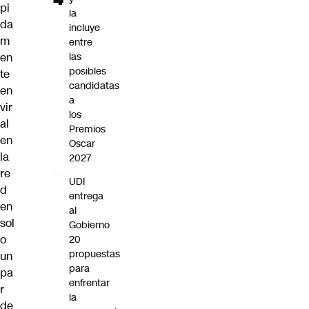
pi
la
da
incluye
m
entre
en
las
posibles
te
candidatas
en
a
vir
los
al
Premios
en
Oscar
la
2027
re
UDI
d
entrega
en
al
sol
Gobierno
o
20
propuestas
un
para
pa
enfrentar
r
la
de