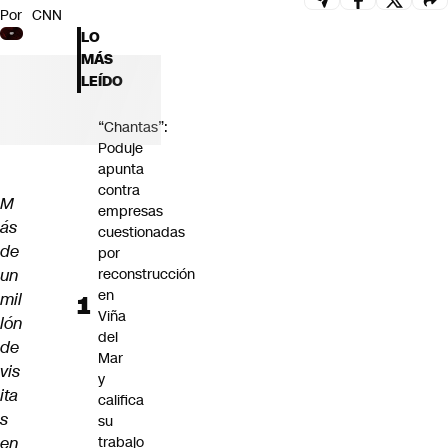
Por
CNN
Futuro 360
LO
Opinión
MÁS
LEÍDO
“Chantas”:
Poduje
apunta
contra
M
empresas
ás
cuestionadas
de
por
un
reconstrucción
en
mil
Viña
lón
del
de
Mar
vis
y
ita
califica
s
su
en
trabajo