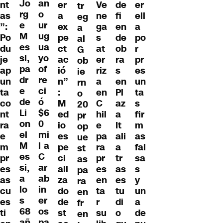
Jo
an
er
Ve
de
er
nt
tr
rg
o
a
ne
fi
ell
as
eg
e
ur
ex
ga
en
a
”:
a
M
ug
pe
s
de
po
Po
al
es
ua
ct
at
ob
r
du
G
si,
yo
ac
er
ra
pr
je
ob
pa
of
ió
riz
s
es
ap
ie
dr
re
n”
a
en
un
un
rn
e
ci
:
en
Pl
ta
ta
o
de
ó
M
C
az
s
co
20
Li
$6
ed
hil
a
fir
nt
pr
on
0
io
e
It
m
ra
op
el
mi
es
pa
ali
as
e
ue
M
l a
pe
ra
a
fal
m
st
es
C
ci
pr
tr
sa
pr
as
si,
ar
ali
es
as
s
es
pa
a
ab
za
en
es
y
as
ra
lo
in
do
ta
tu
un
cu
en
s
er
de
r
di
a
es
fr
68
os
st
su
o
de
ti
en
añ
pa