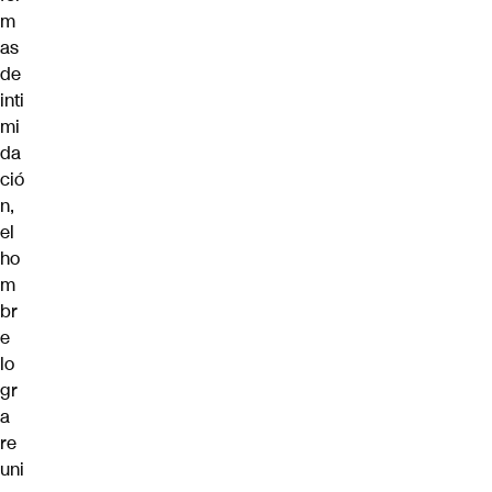
m
as
de
inti
mi
da
ció
n,
el
ho
m
br
e
lo
gr
a
re
uni