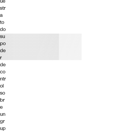
ue
str
a
to
do
su
po
de
r
de
co
ntr
ol
so
br
e
un
gr
up