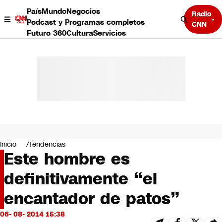
País
Mundo
Negocios
Radio
Podcast y Programas completos
CNN
Futuro 360
Cultura
Servicios
País
Mundo
Negocios
Inicio
Tendencias
Este hombre es
Deportes
Programas completos
definitivamente “el
Cultura
Servicios
encantador de patos”
Bits
CNN Data
06- 08- 2014 15:38
CNN tiempo