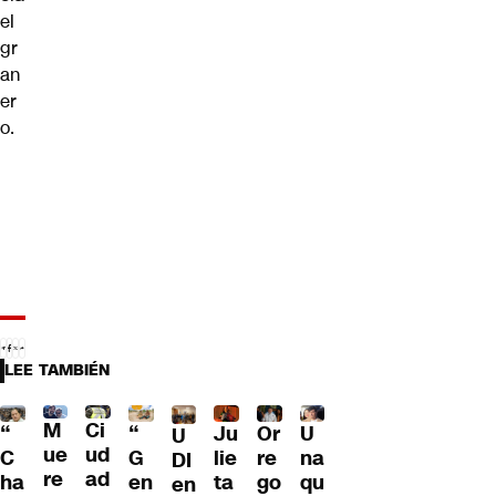
el
gr
an
er
o.
LEE TAMBIÉN
M
Ci
“
Ju
Or
U
“
U
ue
ud
G
lie
re
na
C
DI
re
ad
en
ta
go
qu
ha
en