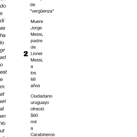
de
do
"vergüenza"
s
dí
Muere
as
Jorge
Messi,
ha
padre
lo
de
gr
Lionel
ad
Messi,
o
a
est
los
e
68
años
m
at
Ciudadano
eri
uruguayo
al
ofreció
$60
en
mil
Yo
a
ut
Carabineros