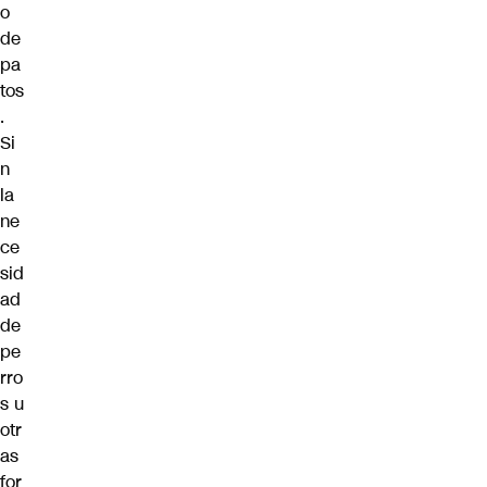
o
de
pa
tos
.
Si
n
la
ne
ce
sid
ad
de
pe
rro
s u
otr
as
for