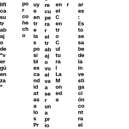
po
uy
en
r
ar
lifi
re
r
e
el
es
ca
cu
co
en
C
:
su
pe
he
tr
en
Es
tr
ra
ch
e
tr
to
ab
r
o
la
o
se
aj
el
s
C
sa
o
tr
po
ul
be
de
ab
si
tu
de
"v
aj
bl
ra
la
er
o
es
l
in
gü
vu
ca
La
ve
en
el
nd
M
sti
za
va
id
on
ga
"
a
at
ed
ci
se
as
a
ón
r
a
co
un
lo
nt
a
s
ra
pr
Pr
el
io