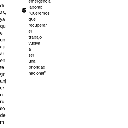
emergencia
dí
laboral:
as,
“Queremos
ya
que
recuperar
qu
el
e
trabajo
un
vuelva
ap
a
ar
ser
en
una
te
prioridad
nacional”
gr
anj
er
o
ru
so
de
m