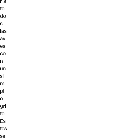
r a
to
do
s
las
av
es
co
n
un
si
m
pl
e
gri
to.
Es
tos
se