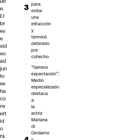
ub
para
e.
evitar
El
una
br
infracción
y
ev
terminó
e
detenido
vid
por
eo
cohecho
ad
“Genera
jun
expectación”:
to
Medio
se
especializado
ha
destaca
co
a
nv
la
ert
actriz
Mariana
id
di
o
Girolamo
rá
y