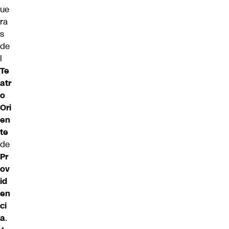
ue
ra
s
de
l
Te
atr
o
Ori
en
te
de
Pr
ov
id
en
ci
a
.