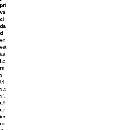
pri
va
ci
da
d
en
est
as
ho
ra
s
tri
ste
s”,
añ
ad
ier
on.