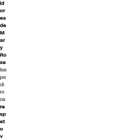
id
or
es
de
M
ar
y
Ro
se
les
pe
di
m
os
re
sp
et
o
y