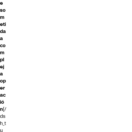
e
so
m
eti
da
a
co
m
pl
ej
a
op
er
ac
ió
n
[/
ds
h_t
u