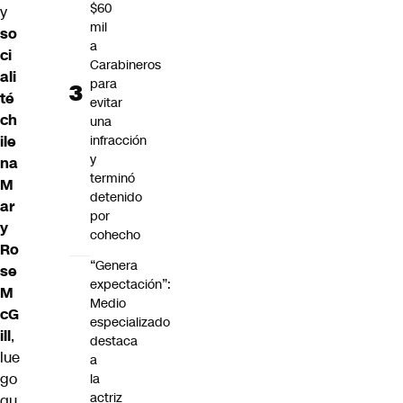
$60
y
mil
so
a
ci
Carabineros
ali
para
té
evitar
ch
una
infracción
ile
y
na
terminó
M
detenido
ar
por
y
cohecho
Ro
“Genera
se
expectación”:
M
Medio
cG
especializado
ill
,
destaca
lue
a
go
la
actriz
qu