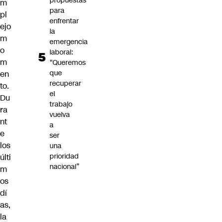
propuestas
m
para
pl
enfrentar
ejo
la
m
emergencia
o
laboral:
m
“Queremos
que
en
recuperar
to.
el
Du
trabajo
ra
vuelva
nt
a
e
ser
los
una
prioridad
últi
nacional”
m
os
dí
as,
la