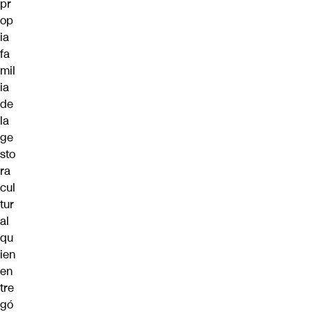
pr
op
ia
fa
mil
ia
de
la
ge
sto
ra
cul
tur
al
qu
ien
en
tre
gó