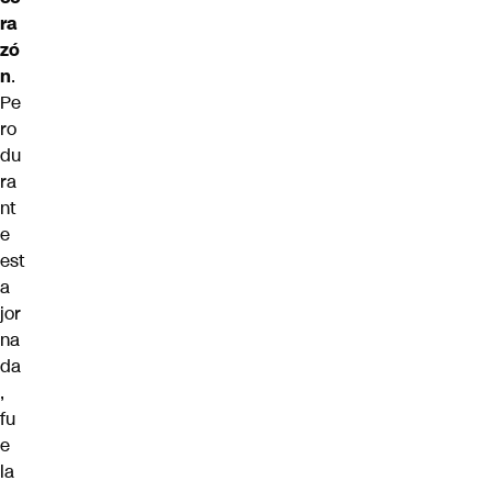
ra
zó
n
.
Pe
ro
du
ra
nt
e
est
a
jor
na
da
,
fu
e
la