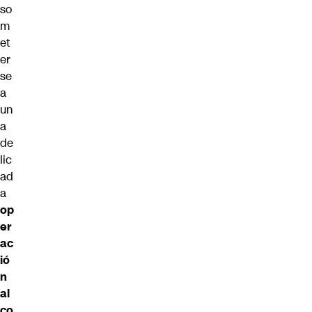
so
m
et
er
se
a
un
a
de
lic
ad
a
op
er
ac
ió
n
al
co