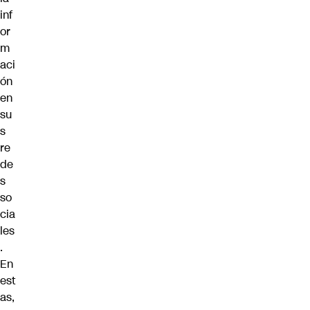
inf
or
m
aci
ón
en
su
s
re
de
s
so
cia
les
.
En
est
as,