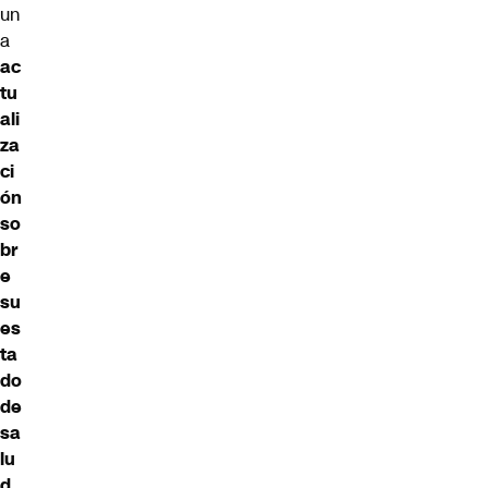
un
a
ac
tu
ali
za
ci
ón
so
br
e
su
es
ta
do
de
sa
lu
d
.