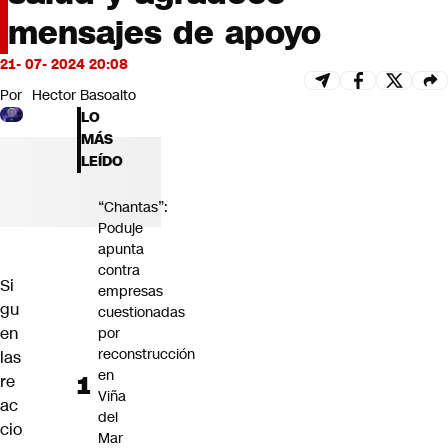
Futuro 360
mensajes de apoyo
Opinión
21- 07- 2024 20:08
Por
Hector Basoalto
LO
MÁS
LEÍDO
“Chantas”:
Poduje
apunta
contra
Si
empresas
gu
cuestionadas
en
por
reconstrucción
las
en
re
Viña
ac
del
cio
Mar