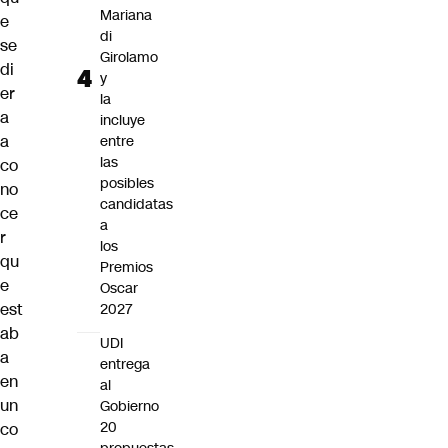
Mariana
e
di
se
Girolamo
di
y
er
la
a
incluye
a
entre
las
co
posibles
no
candidatas
ce
a
r
los
qu
Premios
e
Oscar
est
2027
ab
UDI
a
entrega
en
al
un
Gobierno
20
co