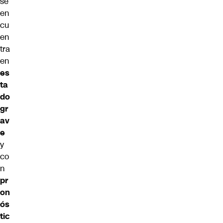
se
en
cu
en
tra
en
es
ta
do
gr
av
e
y
co
n
pr
on
ós
tic