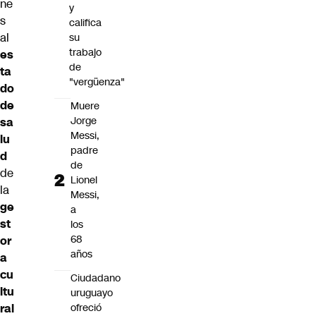
ne
y
s
califica
al
su
trabajo
es
de
ta
"vergüenza"
do
de
Muere
Jorge
sa
Messi,
lu
padre
d
de
de
Lionel
la
Messi,
ge
a
st
los
68
or
años
a
cu
Ciudadano
ltu
uruguayo
ofreció
ral