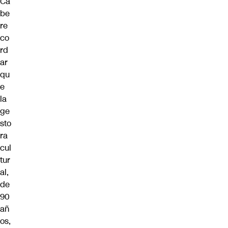
Ca
be
re
co
rd
ar
qu
e
la
ge
sto
ra
cul
tur
al,
de
90
añ
os,