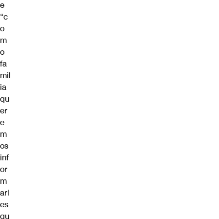
e
“c
o
m
o
fa
mil
ia
qu
er
e
m
os
inf
or
m
arl
es
qu