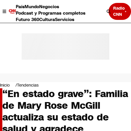
País
Mundo
Negocios
Radio
Podcast y Programas completos
CNN
Futuro 360
Cultura
Servicios
País
Mundo
Negocios
Inicio
Tendencias
“En estado grave”: Familia
Deportes
Programas completos
de Mary Rose McGill
Cultura
Servicios
actualiza su estado de
Bits
CNN Data
salud y agradece
CNN tiempo