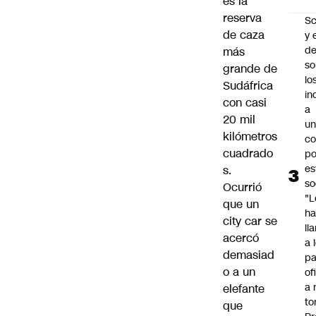
es la
reserva
Sc
de caza
y 
d
más
so
grande de
lo
Sudáfrica
in
con casi
a
20 mil
un
kilómetros
c
cuadrado
po
es
s.
so
Ocurrió
"L
que un
ha
city car se
ll
acercó
a 
demasiad
pa
o a un
of
a 
elefante
to
que