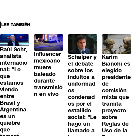
LEE TAMBIÉN
Raúl Sohr,
Influencer
analista
Schalper y
Karim
mexicano
internacio
el debate
Bianchi es
muere
nal: "Lo
sobre los
elegido
baleado
que
indultos a
presidente
durante
estamos
uniformad
de
transmisió
viendo
os
comisión
n en vivo
entre
condenad
mixta que
Brasil y
os por el
tramita
Argentina
estallido
proyecto
es un
social: "Le
sobre
quiebre
hago un
Reglas de
que
llamado a
Uso de la