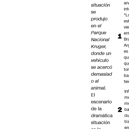
an
situación
in
se
"L
produjo
es
en el
vi
Parque
en
Nacional
Bra
Ar
Kruger,
es
donde un
qu
vehículo
qu
se acercó
to
demasiad
ba
o al
ti
animal.
In
El
m
escenario
m
de la
ba
dramática
du
tr
situación
en