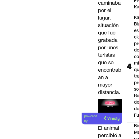
Pr
caminaba
Ka
por el
lugar,
Ka
Bi
situación
es
que fue
el
grabada
pr
por unos
d
turistas
co
que se
mi
encontrab
q
tr
an a
pr
mayor
so
distancia.
Re
de
de
Fu
powered
by
Bi
El animal
Ma
percibió a
co