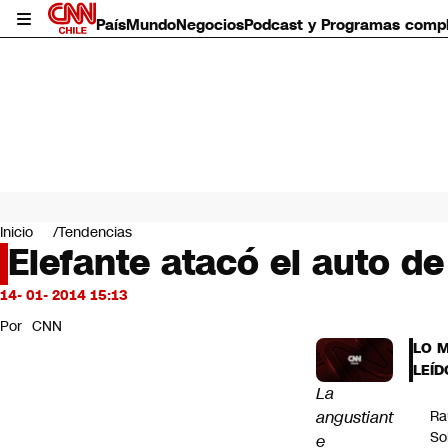
País
Mundo
Negocios
Podcast y Programas comp
País
Mundo
Inicio
Tendencias
Negocios
Elefante atacó el auto de
Deportes
Programas completos
14- 01- 2014 15:13
Cultura
Por
CNN
Servicios
LO 
Bits
LEÍD
CNN Data
La
CNN tiempo
angustiant
Ra
Futuro 360
So
e
Opinión