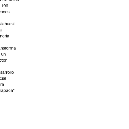
 196
venes
n
llahuasi:
a
nería
ansforma
 un
otor
e
sarrollo
cial
ra
rapacá"