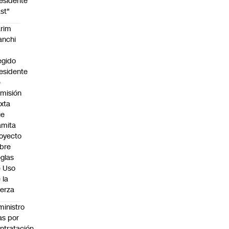
esidente
st"
rim
anchi
egido
esidente
e
misión
xta
ue
amita
oyecto
bre
glas
 Uso
 la
erza
ministro
s por
ntratación