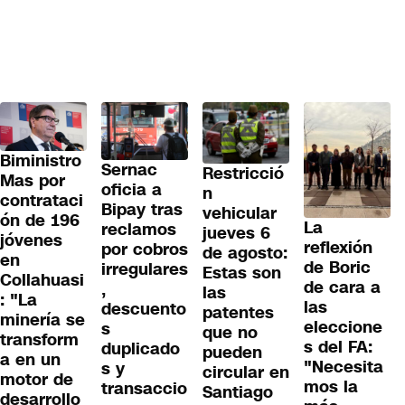
Biministro
Sernac
Restricció
Mas por
oficia a
n
contrataci
Bipay tras
vehicular
ón de 196
La
reclamos
jueves 6
jóvenes
reflexión
por cobros
de agosto:
en
de Boric
irregulares
Estas son
Collahuasi
de cara a
,
las
: "La
las
descuento
patentes
minería se
eleccione
s
que no
transform
s del FA:
duplicado
pueden
a en un
"Necesita
s y
circular en
motor de
mos la
transaccio
Santiago
desarrollo