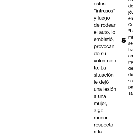
estos
de
“intrusos”
jó
y luego
e
Co
de rodear
"L
el auto, lo
mi
embistió,
se
provocan
tr
do su
en
volcamien
m
to. La
d
de
situación
so
le dejó
pa
una lesión
Ta
a una
mujer,
algo
menor
respecto
a la