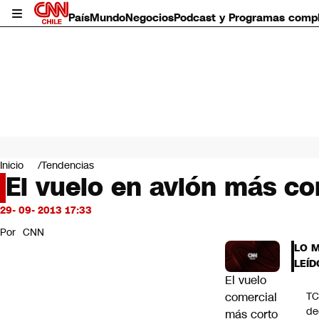
País
Mundo
Negocios
Podcast y Programas comp
País
Mundo
Inicio
Tendencias
Negocios
El vuelo en avión más c
Deportes
Programas completos
29- 09- 2013 17:33
Cultura
Por
CNN
Servicios
LO 
Bits
LEÍD
CNN Data
El vuelo
CNN tiempo
comercial
T
Futuro 360
de
más corto
Opinión