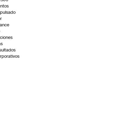
ntos
pulsado
r
vance
e
ciones
as
sultados
rporativos