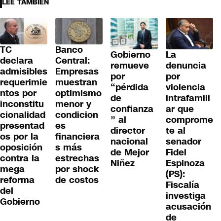
LEE TAMBIÉN
TC
Banco
Gobierno
La
declara
Central:
remueve
denuncia
admisibles
Empresas
por
por
requerimie
muestran
“pérdida
violencia
ntos por
optimismo
de
intrafamili
inconstitu
menor y
confianza
ar que
cionalidad
condicion
” al
comprome
presentad
es
director
te al
os por la
financiera
nacional
senador
oposición
s más
de Mejor
Fidel
contra la
estrechas
Niñez
Espinoza
mega
por shock
(PS):
reforma
de costos
Fiscalía
del
investiga
Gobierno
acusación
de