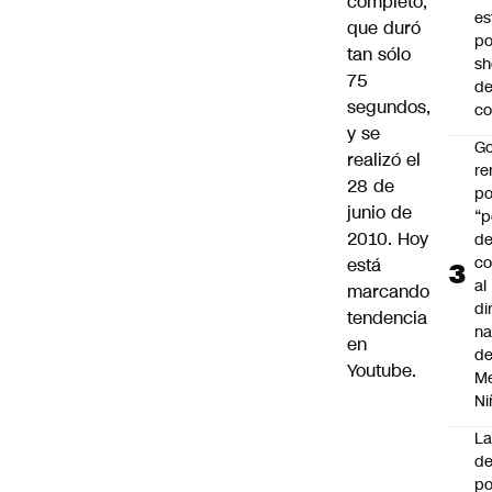
completo,
es
que duró
po
tan sólo
s
75
d
segundos,
co
y se
Go
realizó el
r
28 de
po
junio de
“p
2010. Hoy
d
co
está
al
marcando
di
tendencia
na
en
d
Youtube.
Me
Ni
L
de
po