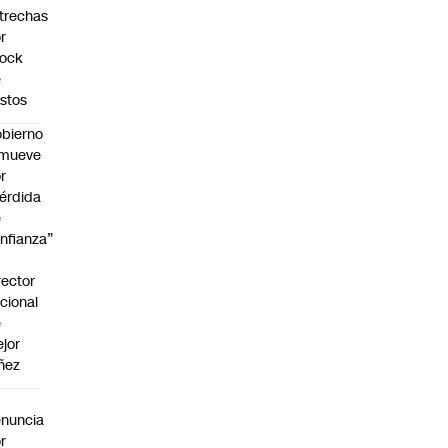
trechas
r
hock
e
stos
bierno
emueve
r
érdida
e
nfianza”
rector
cional
e
jor
ñez
a
nuncia
r