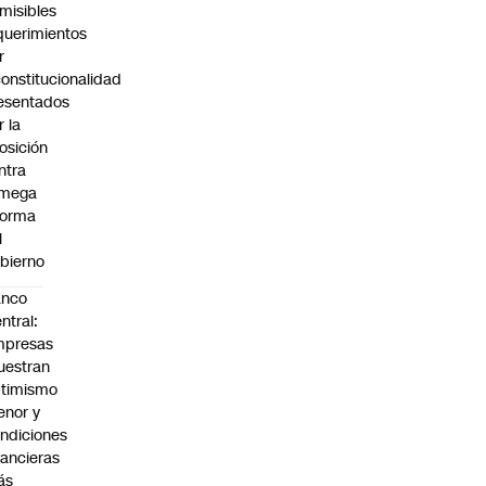
misibles
querimientos
r
constitucionalidad
esentados
r la
osición
ntra
 mega
forma
l
bierno
anco
ntral:
mpresas
estran
timismo
nor y
ndiciones
nancieras
ás