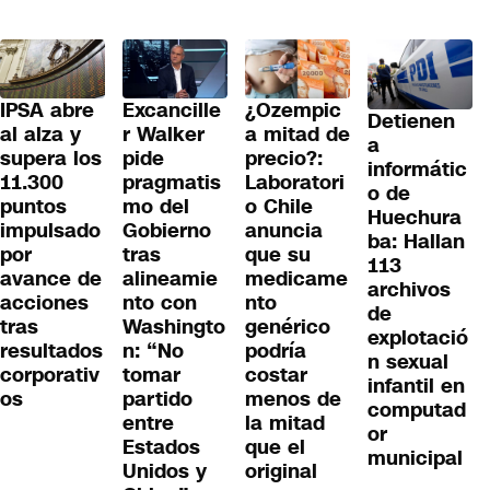
IPSA abre
Excancille
¿Ozempic
Detienen
al alza y
r Walker
a mitad de
a
supera los
pide
precio?:
informátic
11.300
pragmatis
Laboratori
o de
puntos
mo del
o Chile
Huechura
impulsado
Gobierno
anuncia
ba: Hallan
por
tras
que su
113
avance de
alineamie
medicame
archivos
acciones
nto con
nto
de
tras
Washingto
genérico
explotació
resultados
n: “No
podría
n sexual
corporativ
tomar
costar
infantil en
os
partido
menos de
computad
entre
la mitad
or
Estados
que el
municipal
Unidos y
original