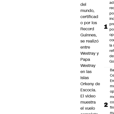
ad
del
re
mundo,
po
certificad
in
o por los
pr
Record
po
Guinnes,
op
co
se realizó
la
entre
re
Westray y
de
Papa
Go
Westray
B
en las
Ce
Islas
E
Orkeny de
mu
Escocia.
op
El video
me
muestra
co
fi
el vuelo
m