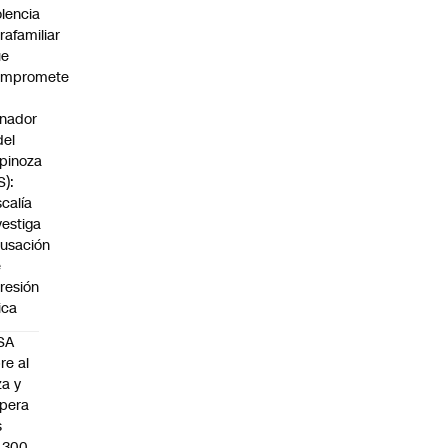
olencia
trafamiliar
ue
ompromete
nador
del
pinoza
S):
scalía
vestiga
usación
e
resión
sica
SA
re al
za y
pera
s
.300