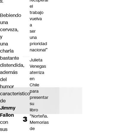
recuperar
s.
el
trabajo
Bebiendo
vuelva
una
a
cerveza,
ser
y
una
una
prioridad
nacional”
charla
bastante
Julieta
distendida,
Venegas
además
aterriza
en
del
Chile
humor
para
característico
presentar
de
su
Jimmy
libro
Fallon
“Norteña.
con
Memorias
de
sus