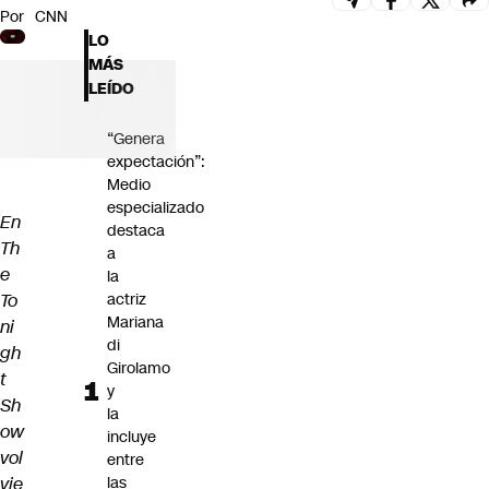
Por
CNN
Futuro 360
LO
Opinión
MÁS
LEÍDO
“Genera
expectación”:
Medio
especializado
En
destaca
Th
a
e
la
To
actriz
Mariana
ni
di
gh
Girolamo
t
y
Sh
la
ow
incluye
vol
entre
vie
las