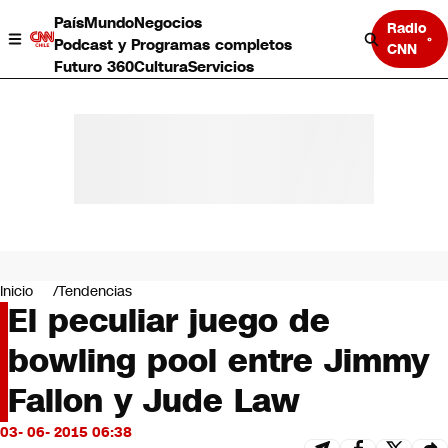
País
Mundo
Negocios
Radio
Podcast y Programas completos
CNN
Futuro 360
Cultura
Servicios
País
Mundo
Negocios
Inicio
Tendencias
El peculiar juego de
Deportes
Programas completos
bowling pool entre Jimmy
Cultura
Servicios
Fallon y Jude Law
Bits
CNN Data
03- 06- 2015 06:38
CNN tiempo