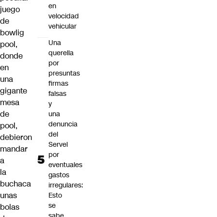
en
juego
velocidad
de
vehicular
bowlig
Una
pool,
querella
donde
por
en
presuntas
una
firmas
gigante
falsas
mesa
y
de
una
denuncia
pool,
del
debieron
Servel
mandar
por
a
eventuales
la
gastos
buchaca
irregulares:
unas
Esto
se
bolas
sabe