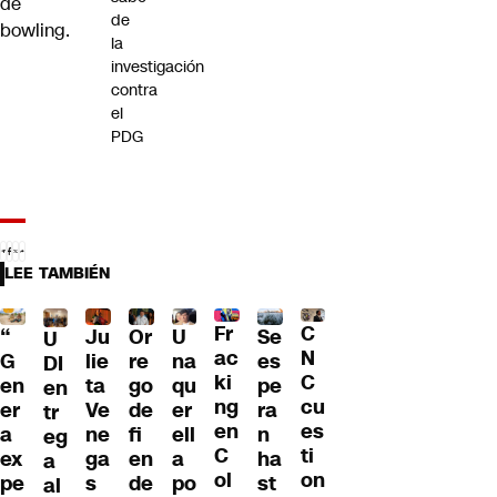
de
de
bowling.
la
investigación
contra
el
PDG
LEE TAMBIÉN
Fr
C
“
Ju
Or
U
Se
U
ac
N
G
lie
re
na
es
DI
ki
C
en
ta
go
qu
pe
en
ng
cu
er
Ve
de
er
ra
tr
en
es
a
ne
fi
ell
n
eg
C
ti
ex
ga
en
a
ha
a
ol
on
pe
s
de
po
st
al