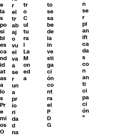
n
e
tr
to
r
se
la
o
se
el
r
s
C
sa
tr
pl
po
ul
be
ab
an
si
tu
de
aj
ifi
bl
ra
la
o
ca
es
l
in
vu
da
ca
La
ve
el
s
nd
M
sti
va
co
id
on
ga
a
n
at
ed
ci
se
an
as
a
ón
r
ti
a
co
un
ci
lo
nt
a
pa
s
ra
pr
ci
Pr
el
io
ón
e
P
ri
"
mi
D
da
os
G
d
O
na