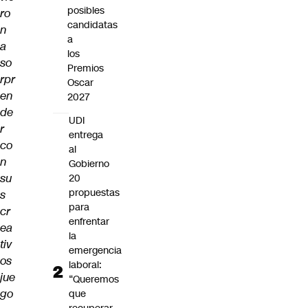
posibles
ro
candidatas
n
a
a
los
so
Premios
rpr
Oscar
en
2027
de
UDI
r
entrega
co
al
n
Gobierno
su
20
propuestas
s
para
cr
enfrentar
ea
la
tiv
emergencia
os
laboral:
jue
“Queremos
go
que