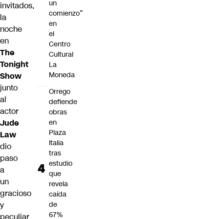
un
invitados,
comienzo”
la
en
noche
el
en
Centro
The
Cultural
Tonight
La
Moneda
Show
junto
Orrego
al
defiende
actor
obras
Jude
en
Plaza
Law
Italia
dio
tras
paso
estudio
a
que
un
revela
gracioso
caída
y
de
67%
peculiar