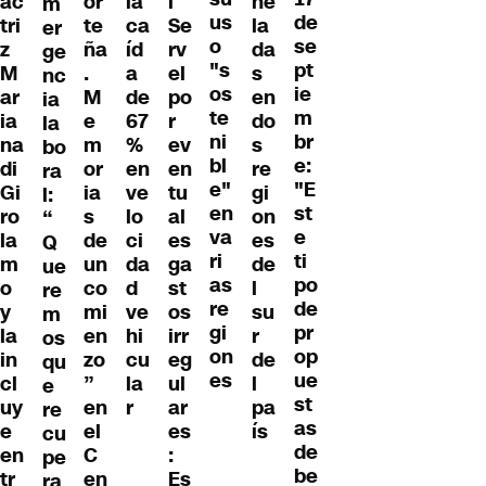
ac
or
la
l
he
m
us
de
tri
te
ca
Se
la
er
o
se
z
ña
íd
rv
da
ge
"s
pt
M
.
a
el
s
nc
os
ie
ar
M
de
po
en
ia
te
m
ia
e
67
r
do
la
ni
br
na
m
%
ev
s
bo
bl
e:
di
or
en
en
re
ra
e"
"E
Gi
ia
ve
tu
gi
l:
en
st
ro
s
lo
al
on
“
va
e
la
de
ci
es
es
Q
ri
ti
m
un
da
ga
de
ue
as
po
o
co
d
st
l
re
re
de
y
mi
ve
os
su
m
gi
pr
la
en
hi
irr
r
os
on
op
in
zo
cu
eg
de
qu
es
ue
cl
”
la
ul
l
e
st
uy
en
r
ar
pa
re
as
e
el
es
ís
cu
de
en
C
:
pe
be
tr
en
Es
ra