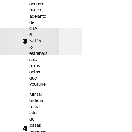
anuncia
nuevo
adelanto
de
GTA
6:
Netflix
lo
estrenará
seis
horas
antes
que
YouTube
Minsal
ordena
retirar
lote
de
pasas
morenas