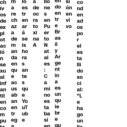
en
m
lo
a
llo
si
ch
co
do
a
es
de
ne
ón
iv
nd
en
re
tr
oc
s
en
os
en
tr
ch
en
ra
en
vi
de
ad
e
az
ar
to
Pu
vo
ex
os
Br
a
á
xi
er
pl
po
as
de
se
na
to
ot
r
il
m
is
A
N
ac
el
y
an
ho
at
ió
es
Ar
da
ra
al
n
ta
ge
en
s
es
se
lli
nt
qu
an
:
xu
do
in
e
te
C
al
so
a
ac
s
a
inf
ci
es
us
qu
mi
an
al:
un
ab
e
no
til
"L
qu
an
Yo
es
en
e
ie
en
uT
ta
co
ha
br
tr
ub
ba
m
go
e
eg
e
si
pu
un
qu
a
en
ta
lla