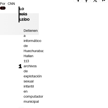
Por
CNN
Futuro 360
LO
Opinión
MÁS
LEÍDO
Detienen
a
informático
de
Huechuraba:
Hallan
113
archivos
de
explotación
sexual
infantil
en
computador
municipal