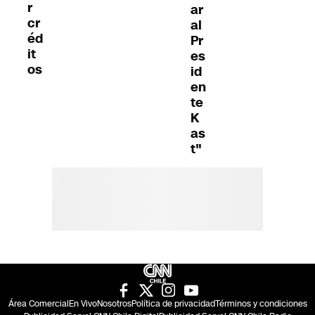
r
ar
cr
al
éd
Pr
it
es
os
id
en
te
K
as
t"
Área Comercial
En Vivo
Nosotros
Política de privacidad
Términos y condiciones