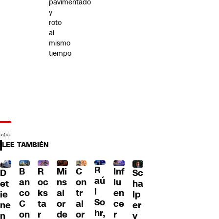
pavimentado
y
roto
al
mismo
tiempo
LEE TAMBIÉN
R
B
R
Mi
C
Inf
D
Sc
aú
an
oc
ns
on
lu
et
ha
l
co
ks
al
tr
en
ie
lp
So
C
ta
or
al
ce
ne
er
hr,
on
r
de
or
r
n
y