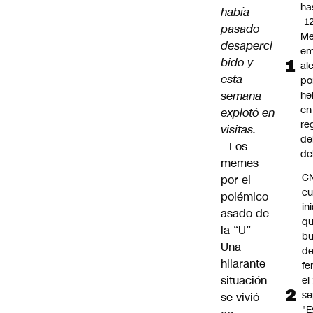
ha
había
-1
pasado
Me
desaperci
em
bido y
al
esta
po
semana
he
en
explotó en
re
visitas.
de
–
Los
de
memes
C
por el
cu
polémico
in
asado de
q
la “U”
b
Una
de
hilarante
fe
situación
el
se
se vivió
"E