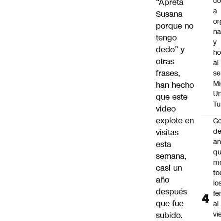
c
“Apretá
a
Susana
or
porque no
na
tengo
y
dedo” y
h
otras
al
frases,
se
Mi
han hecho
Ur
que este
Tu
video
explote en
Go
de
visitas
an
esta
q
semana,
m
casi un
to
año
lo
después
fe
que fue
al
vi
subido.