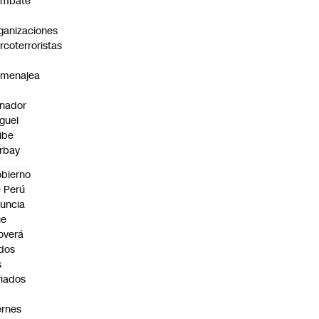
ombate
ganizaciones
rcoterroristas
omenajea
nador
guel
ibe
rbay
bierno
 Perú
uncia
ue
overá
dos
s
riados
ernes