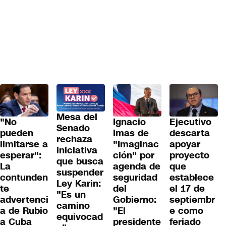
Mesa del
"No
Ignacio
Ejecutivo
Senado
pueden
Imas de
descarta
rechaza
limitarse a
"Imaginac
apoyar
iniciativa
esperar":
ción" por
proyecto
que busca
La
agenda de
que
suspender
contunden
seguridad
establece
Ley Karin:
te
del
el 17 de
"Es un
advertenci
Gobierno:
septiembr
camino
a de Rubio
"El
e como
equivocad
a Cuba
presidente
feriado