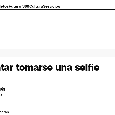
letos
Futuro 360
Cultura
Servicios
ntar tomarse una selfie
MÁS
O
peran