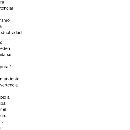
ra
tenciar
rismo
la
oductividad
No
ueden
mitarse
perar":
a
ntundente
vertencia
e
bio a
uba
r el
turo
 la
la