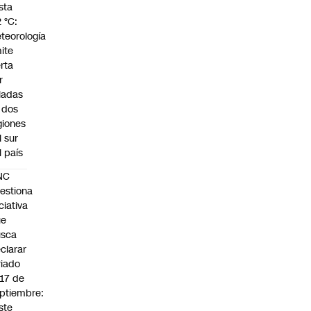
sta
2 °C:
teorología
ite
erta
r
ladas
 dos
giones
l sur
l país
NC
estiona
iciativa
ue
usca
clarar
riado
 17 de
ptiembre:
ste