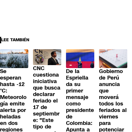
LEE TAMBIÉN
CNC
Se
De la
Gobierno
cuestiona
esperan
Espriella
de Perú
iniciativa
hasta -12
da su
anuncia
que busca
°C:
primer
que
declarar
Meteorolo
mensaje
moverá
feriado el
gía emite
como
todos los
17 de
alerta por
presidente
feriados al
septiembr
heladas
de
viernes
e: "Este
en dos
Colombia:
para
tipo de
regiones
Apunta a
potenciar