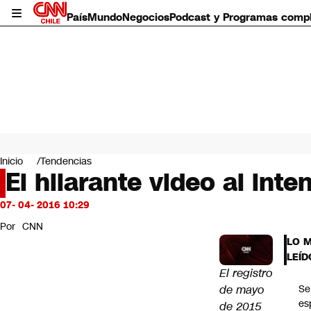
País
Mundo
Negocios
Podcast y Programas comp
País
Mundo
Inicio
Tendencias
Negocios
El hilarante video al inte
Deportes
Programas completos
07- 04- 2016 10:29
Cultura
Por
CNN
Servicios
LO 
Bits
LEÍD
CNN Data
El registro
CNN tiempo
de mayo
Se
Futuro 360
es
de 2015
Opinión