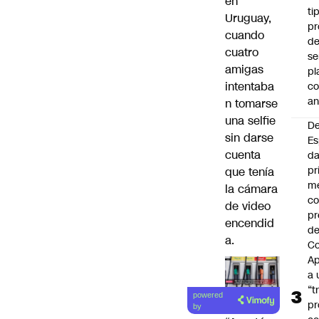
en
ti
Uruguay,
pr
cuando
d
cuatro
se
amigas
pl
intentaba
c
an
n tomarse
una selfie
De
sin darse
Es
cuenta
da
pr
que tenía
m
la cámara
c
de video
pr
encendid
d
a.
Co
A
a 
“t
powered
pr
by