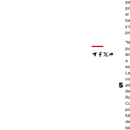
pa
po
el
tu
y 
pr
"
p
li
a
es
L
co
ad
d
Ru
C
po
fu
de
is