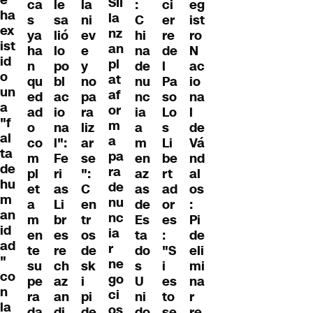
SII
ca
le
la
:
ci
eg
ha
la
s
sa
ni
C
er
ist
ex
nz
ya
lió
ev
hi
re
ro
ist
an
ha
lo
e
na
de
N
id
pl
n
po
y
de
l
ac
o
at
qu
bl
no
nu
Pa
io
un
af
ed
ac
pa
nc
so
na
a
or
ad
io
ra
ia
Lo
l
"f
m
o
na
liz
a
s
de
al
a
co
l":
ar
m
Li
Vá
ta
pa
m
Fe
se
en
be
nd
de
ra
pl
ri
":
az
rt
al
hu
de
et
as
C
as
ad
os
m
nu
a
Li
en
de
or
:
an
nc
m
br
tr
Es
es
Pi
id
ia
en
es
os
ta
:
de
ad
r
te
re
de
do
"S
eli
"
ne
su
ch
sk
s
i
mi
co
go
pe
az
i
U
es
na
n
ci
ra
an
pi
ni
to
r
la
os
da
di
de
do
se
re