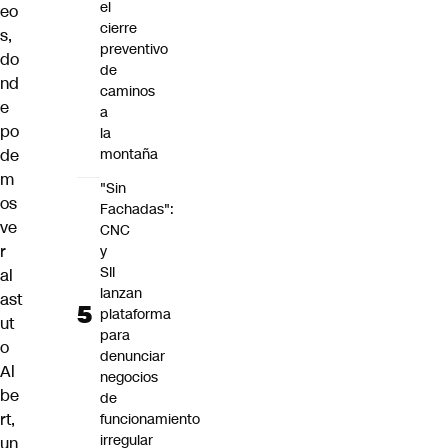
el
eo
cierre
s,
preventivo
do
de
nd
caminos
e
a
po
la
de
montaña
m
"Sin
os
Fachadas":
ve
CNC
r
y
SII
al
lanzan
ast
plataforma
ut
para
o
denunciar
Al
negocios
be
de
rt,
funcionamiento
irregular
un