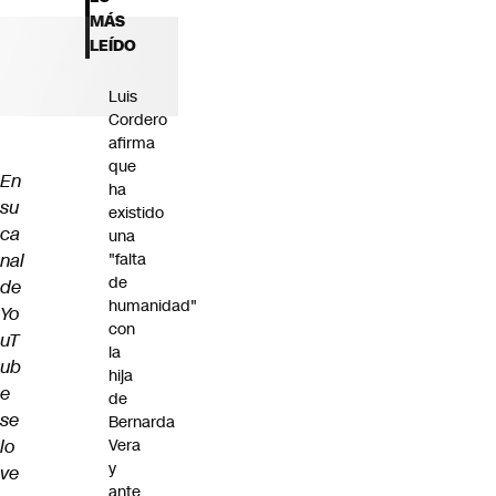
Futuro 360
MÁS
Opinión
LEÍDO
Luis
Cordero
afirma
que
En
ha
su
existido
ca
una
nal
"falta
de
de
humanidad"
Yo
con
uT
la
ub
hija
e
de
se
Bernarda
lo
Vera
y
ve
ante