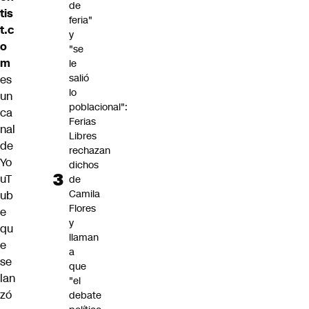
de
tis
feria"
t.c
y
o
"se
m
le
salió
es
lo
un
poblacional":
ca
Ferias
nal
Libres
de
rechazan
Yo
dichos
uT
de
Camila
ub
Flores
e
y
qu
llaman
e
a
se
que
lan
"el
zó
debate