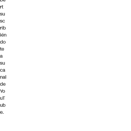
rt
su
sc
rib
ién
do
te
a
su
ca
nal
de
Yo
uT
ub
e
.