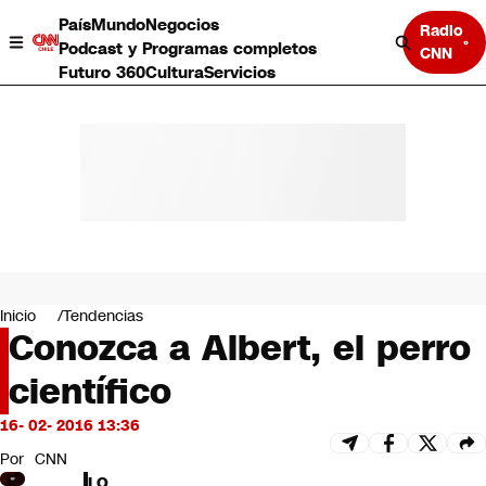
País
Mundo
Negocios
Radio
Podcast y Programas completos
CNN
Futuro 360
Cultura
Servicios
País
Mundo
Negocios
Inicio
Tendencias
Conozca a Albert, el perro
Deportes
Programas completos
científico
Cultura
Servicios
16- 02- 2016 13:36
Bits
CNN Data
Por
CNN
CNN tiempo
LO