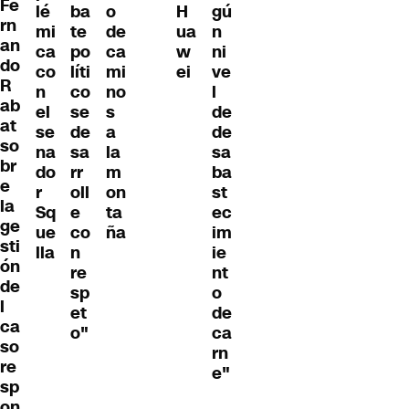
Fe
lé
ba
o
H
gú
rn
mi
te
de
ua
n
an
ca
po
ca
w
ni
do
co
líti
mi
ei
ve
R
n
co
no
l
ab
el
se
s
de
at
se
de
a
de
so
na
sa
la
sa
br
do
rr
m
ba
e
r
oll
on
st
la
Sq
e
ta
ec
ge
ue
co
ña
im
sti
lla
n
ie
ón
re
nt
de
sp
o
l
et
de
ca
o"
ca
so
rn
re
e"
sp
on