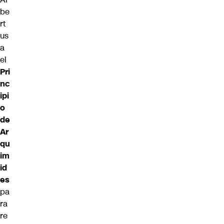
be
rt
us
a
el
Pri
nc
ipi
o
de
Ar
qu
im
id
es
pa
ra
re