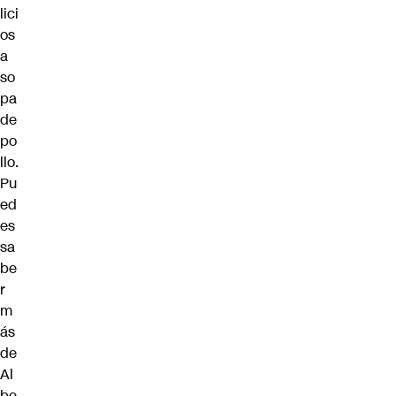
lici
os
a
so
pa
de
po
llo.
Pu
ed
es
sa
be
r
m
ás
de
Al
be