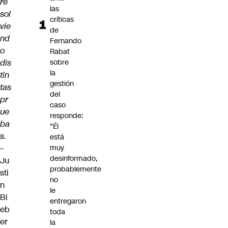
re
las
sol
críticas
vie
de
nd
Fernando
o
Rabat
dis
sobre
la
tin
gestión
tas
del
pr
caso
ue
responde:
ba
"Él
s.
está
–
muy
desinformado,
Ju
probablemente
sti
no
n
le
Bi
entregaron
eb
toda
er
la