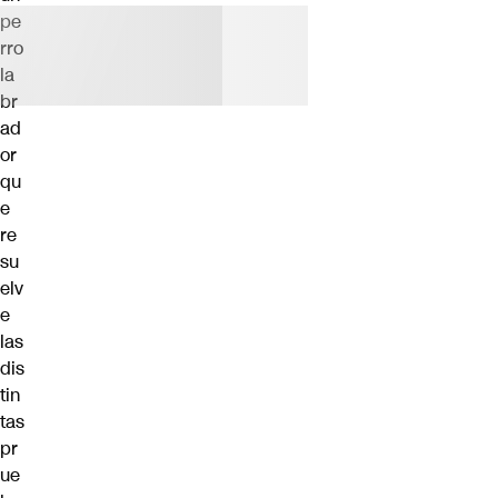
pe
rro
la
br
ad
or
qu
e
re
su
elv
e
las
dis
tin
tas
pr
ue