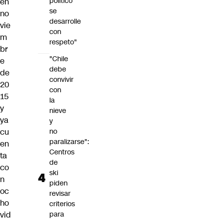
político
en
se
no
desarrolle
vie
con
m
respeto"
br
"Chile
e
debe
de
convivir
20
con
15
la
y
nieve
ya
y
cu
no
paralizarse":
en
Centros
ta
de
co
ski
n
piden
oc
revisar
ho
criterios
vid
para