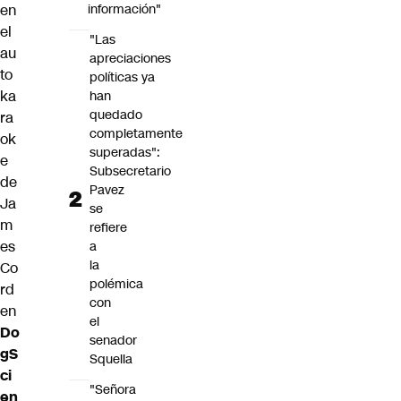
en
información"
el
"Las
au
apreciaciones
to
políticas ya
ka
han
quedado
ra
completamente
ok
superadas":
e
Subsecretario
de
Pavez
Ja
se
m
refiere
es
a
la
Co
polémica
rd
con
en
el
Do
senador
gS
Squella
ci
"Señora
en