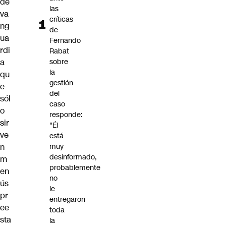
de
las
va
críticas
ng
de
ua
Fernando
rdi
Rabat
a
sobre
la
qu
gestión
e
del
sól
caso
o
responde:
sir
"Él
ve
está
n
muy
desinformado,
m
probablemente
en
no
ús
le
pr
entregaron
ee
toda
sta
la