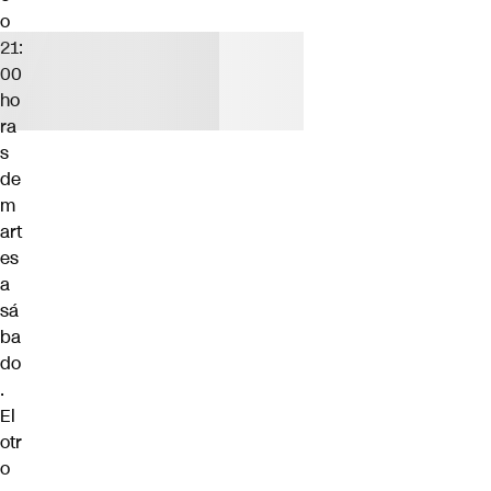
o
21:
00
ho
ra
s
de
m
art
es
a
sá
ba
do
.
El
otr
o