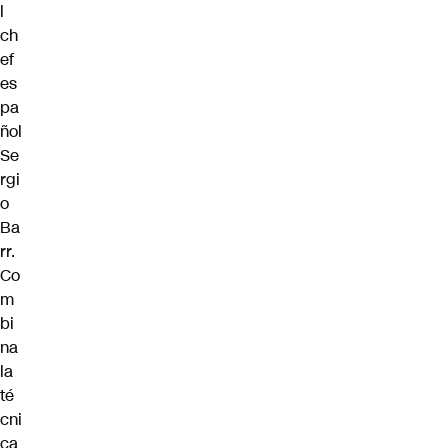
l
ch
ef
es
pa
ñol
Se
rgi
o
Ba
rr.
Co
m
bi
na
la
té
cni
ca