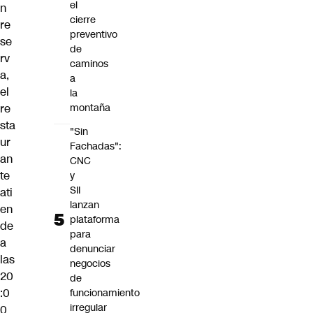
el
n
cierre
re
preventivo
se
de
rv
caminos
a,
a
el
la
re
montaña
sta
"Sin
ur
Fachadas":
an
CNC
te
y
SII
ati
lanzan
en
plataforma
de
para
a
denunciar
las
negocios
20
de
:0
funcionamiento
irregular
0