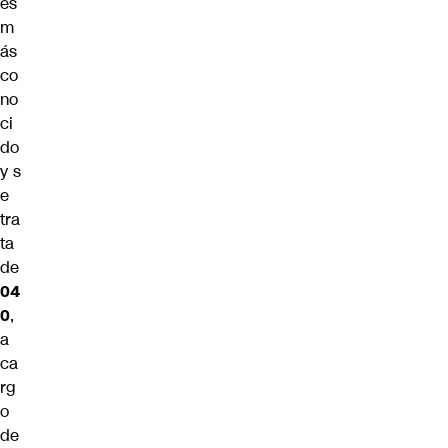
es
m
ás
co
no
ci
do
y s
e
tra
ta
de
04
0
,
a
ca
rg
o
de