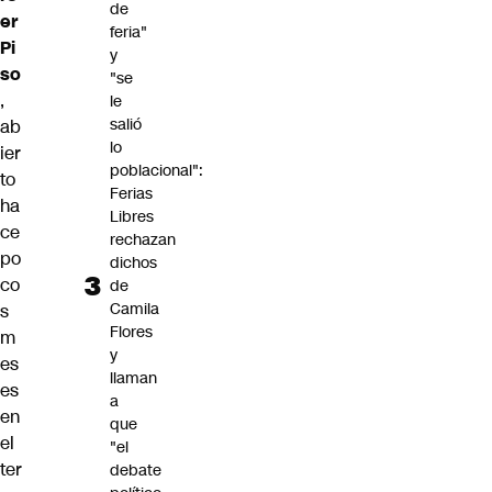
de
er
feria"
Pi
y
so
"se
,
le
salió
ab
lo
ier
poblacional":
to
Ferias
ha
Libres
ce
rechazan
po
dichos
co
de
Camila
s
Flores
m
y
es
llaman
es
a
en
que
el
"el
ter
debate