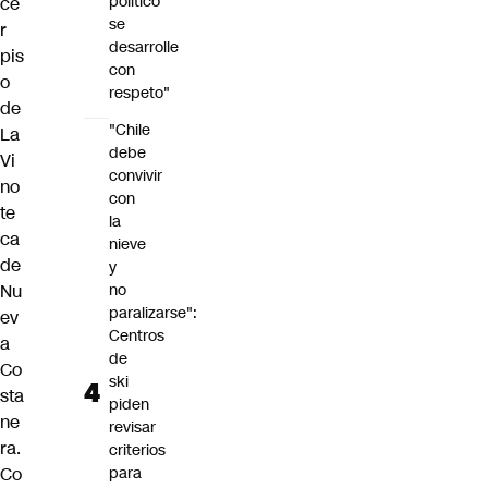
político
ce
se
r
desarrolle
pis
con
o
respeto"
de
"Chile
La
debe
Vi
convivir
no
con
te
la
ca
nieve
de
y
Nu
no
paralizarse":
ev
Centros
a
de
Co
ski
sta
piden
ne
revisar
ra.
criterios
Co
para