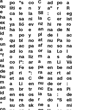
a
C
po
"s
co
ad
po
a
qu
y
líti
e
n
a"
r
R
e
SII
ca
le
la
:
ci
eg
ha
la
s
sa
ni
C
er
ist
ex
nz
ya
lió
ev
hi
re
ro
ist
an
ha
lo
e
na
de
N
id
pl
n
po
y
de
l
ac
o
at
qu
bl
no
nu
Pa
io
un
af
ed
ac
pa
nc
so
na
a
or
ad
io
ra
ia
Lo
l
"f
m
o
na
liz
a
s
de
al
a
co
l":
ar
m
Li
Vá
ta
pa
m
Fe
se
en
be
nd
de
ra
pl
ri
":
az
rt
al
hu
de
et
as
C
as
ad
os
m
nu
a
Li
en
de
or
:
an
nc
m
br
tr
Es
es
Pi
id
ia
en
es
os
ta
:
de
ad
r
te
re
de
do
"S
eli
"
ne
su
ch
sk
s
i
mi
co