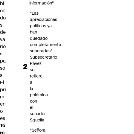
bl
información"
eci
"Las
do
apreciaciones
s
políticas ya
de
han
quedado
va
completamente
rio
superadas":
s
Subsecretario
pa
Pavez
so
se
s.
refiere
El
a
la
pri
polémica
m
con
er
el
o
senador
es
Squella
Te
"Señora
rc