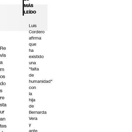
Futuro 360
MÁS
Opinión
LEÍDO
Luis
Cordero
afirma
que
Re
ha
vis
existido
a
una
m
"falta
de
os
humanidad"
do
con
s
la
re
hija
sta
de
ur
Bernarda
an
Vera
y
tes
ante