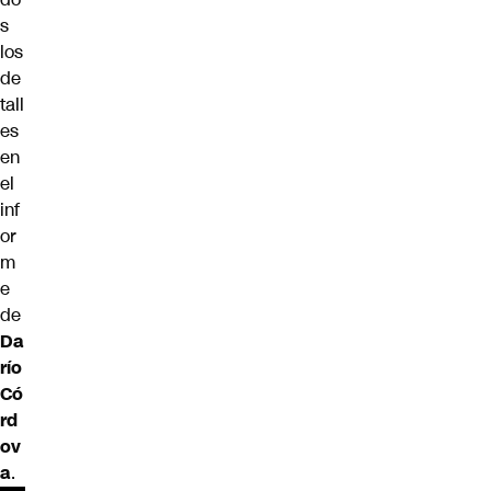
s
los
de
tall
es
en
el
inf
or
m
e
de
Da
río
Có
rd
ov
a
.