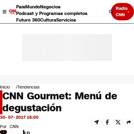
País
Mundo
Negocios
Radio
Podcast y Programas completos
CNN
Futuro 360
Cultura
Servicios
País
Mundo
Negocios
Inicio
Tendencias
CNN Gourmet: Menú de
Deportes
Programas completos
degustación
Cultura
Servicios
30- 07- 2017 16:00
Bits
CNN Data
Por
CNN
CNN tiempo
LO