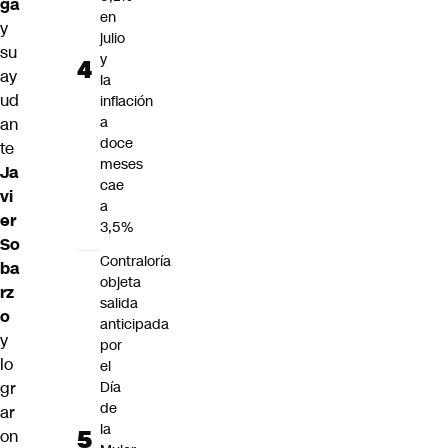
ga
en
y
julio
su
y
ay
la
ud
inflación
a
an
doce
te
meses
Ja
cae
vi
a
er
3,5%
So
Contraloría
ba
objeta
rz
salida
o
anticipada
y
por
lo
el
gr
Día
de
ar
la
on