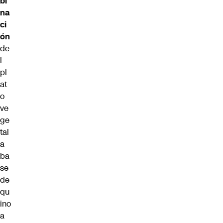
bi
na
ci
ón
de
l
pl
at
o
ve
ge
tal
a
ba
se
de
qu
ino
a