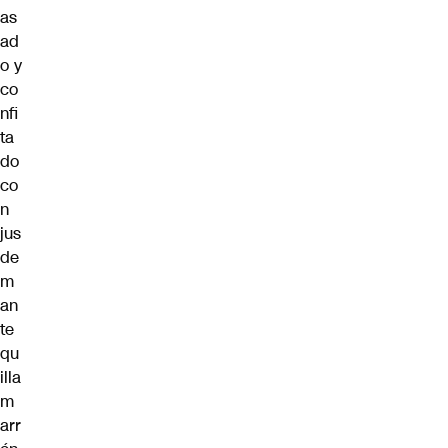
as
ad
o y
co
nfi
ta
do
co
n
jus
de
m
an
te
qu
illa
m
arr