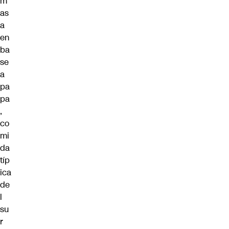
m
as
a
en
ba
se
a
pa
pa
,
co
mi
da
típ
ica
de
l
su
r