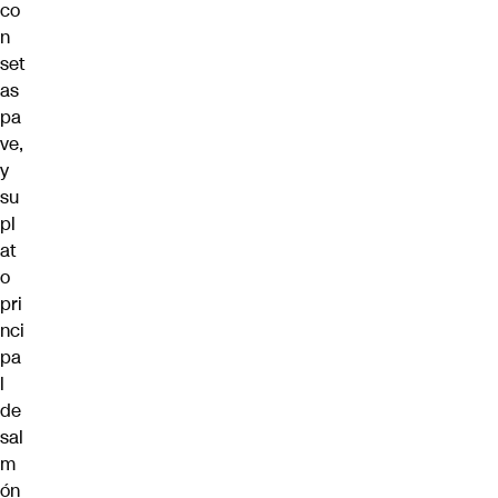
co
n
set
as
pa
ve,
y
su
pl
at
o
pri
nci
pa
l
de
sal
m
ón