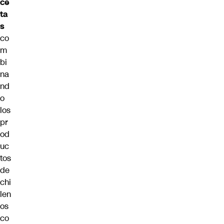
ce
ta
s
co
m
bi
na
nd
o
los
pr
od
uc
tos
de
chi
len
os
co