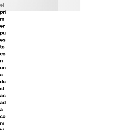
el
pri
m
er
pu
es
to
co
n
un
a
de
st
ac
ad
a
co
m