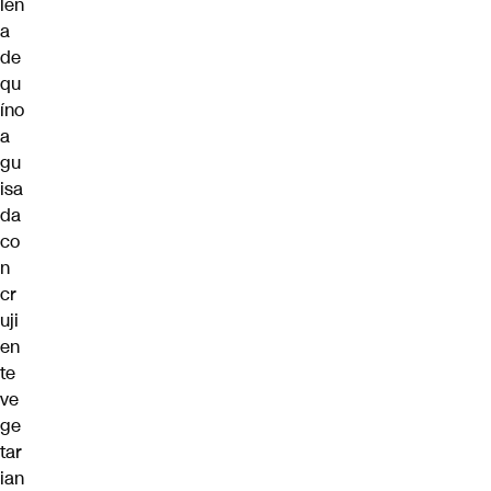
len
a
de
qu
íno
a
gu
isa
da
co
n
cr
uji
en
te
ve
ge
tar
ian