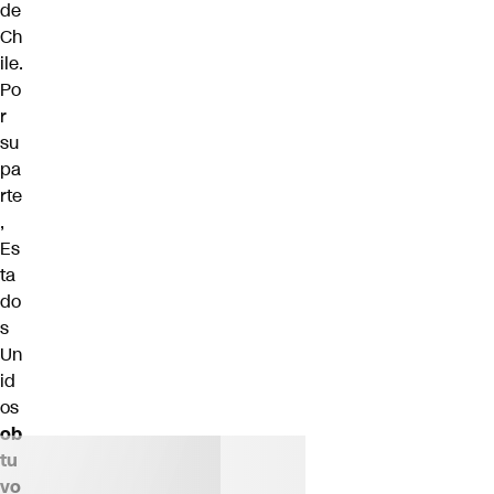
de
Ch
ile.
Po
r
su
pa
rte
,
Es
ta
do
s
Un
id
os
ob
tu
vo