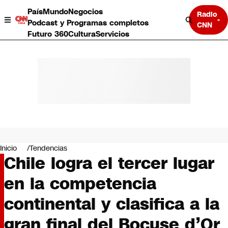
País
Mundo
Negocios
Radio
Podcast y Programas completos
CNN
Futuro 360
Cultura
Servicios
País
Mundo
Negocios
Inicio
Tendencias
Chile logra el tercer lugar
Deportes
Programas completos
en la competencia
Cultura
Servicios
continental y clasifica a la
Bits
CNN Data
gran final del Bocuse d’Or
CNN tiempo