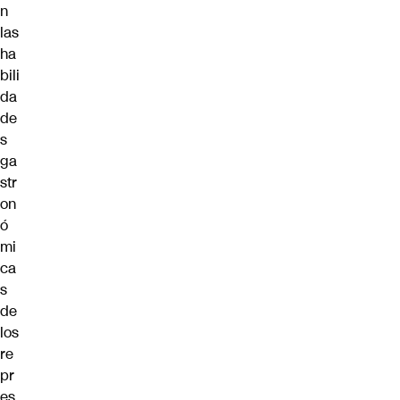
n
las
ha
bili
da
de
s
ga
str
on
ó
mi
ca
s
de
los
re
pr
es