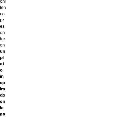
chi
len
os
pr
es
en
tar
on
un
pl
at
o
in
sp
ira
do
en
la
ga