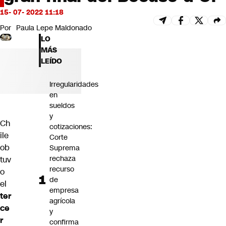
Futuro 360
15- 07- 2022 11:18
Opinión
Por
Paula Lepe Maldonado
LO
MÁS
LEÍDO
Irregularidades
en
sueldos
y
Ch
cotizaciones:
ile
Corte
ob
Suprema
rechaza
tuv
recurso
o
de
el
empresa
ter
agrícola
ce
y
r
confirma