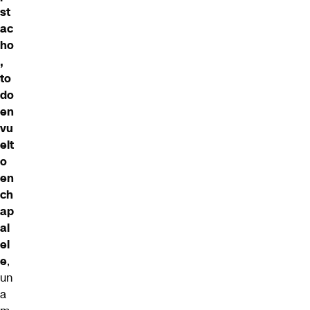
st
ac
ho
,
to
do
en
vu
elt
o
en
ch
ap
al
el
e
,
un
a