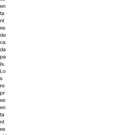
en
ta
nt
es
de
ca
da
pa
ís.
Lo
s
re
pr
es
en
ta
nt
es