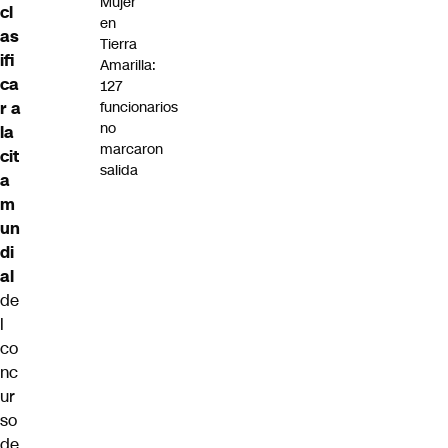
Mujer
cl
en
as
Tierra
ifi
Amarilla:
ca
127
r a
funcionarios
no
la
marcaron
cit
salida
a
m
un
di
al
de
l
co
nc
ur
so
de