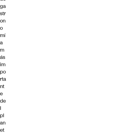
ga
str
on
o
mí
a
m
ás
im
po
rta
nt
e
de
l
pl
an
et