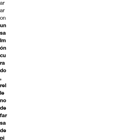
ar
ar
on
un
sa
lm
ón
cu
ra
do
,
rel
le
no
de
far
sa
de
pi