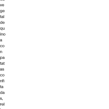
ve
ge
tal
de
qu
íno
a
co
n
pa
tat
as
co
nfi
ta
da
s,
rel