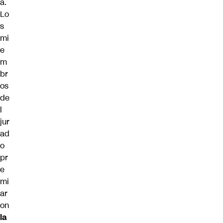
a.
Lo
s
mi
e
m
br
os
de
l
jur
ad
o
pr
e
mi
ar
on
la