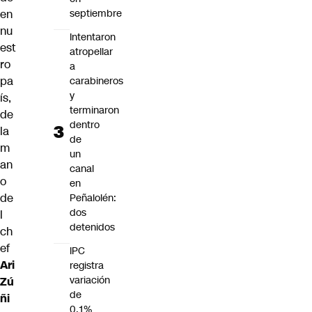
en
septiembre
nu
Intentaron
est
atropellar
ro
a
pa
carabineros
y
ís,
terminaron
de
dentro
la
de
m
un
an
canal
o
en
de
Peñalolén:
dos
l
detenidos
ch
ef
IPC
Ari
registra
variación
Zú
de
ñi
0,1%