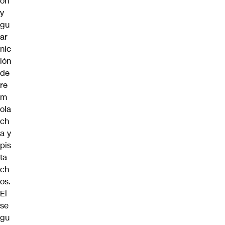
ón
y
gu
ar
nic
ión
de
re
m
ola
ch
a y
pis
ta
ch
os.
El
se
gu