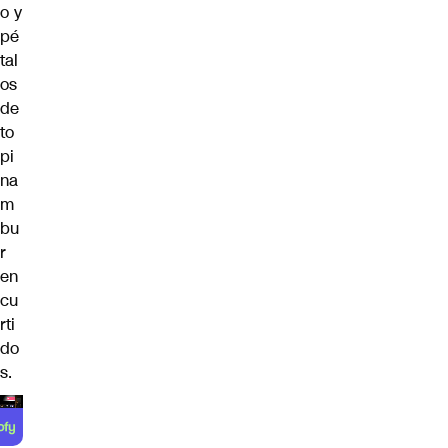
o y
pé
tal
os
de
to
pi
na
m
bu
r
en
cu
rti
do
s.