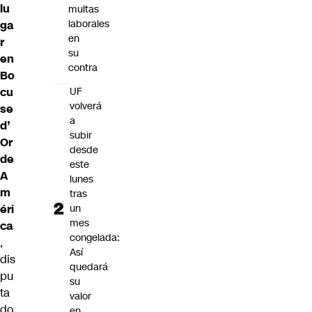
lu
multas
laborales
ga
en
r
su
en
contra
Bo
cu
UF
volverá
se
a
d’
subir
Or
desde
de
este
A
lunes
m
tras
éri
un
mes
ca
congelada:
,
Así
dis
quedará
pu
su
ta
valor
do
en