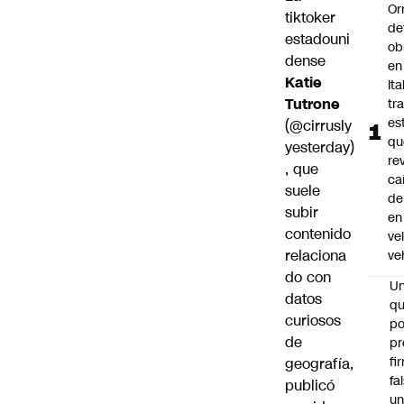
Or
tiktoker
de
estadouni
ob
dense
en
Katie
Ita
Tutrone
tr
es
(
@cirrusly
qu
yesterday
)
re
, que
ca
suele
de
subir
en
contenido
ve
relaciona
ve
do con
U
datos
qu
curiosos
po
de
pr
fi
geografía,
fa
publicó
u