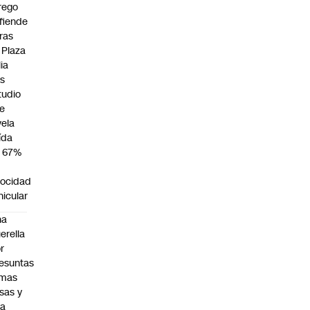
rego
fiende
ras
 Plaza
lia
as
tudio
e
vela
ída
 67%
locidad
hicular
na
erella
r
esuntas
rmas
lsas y
na