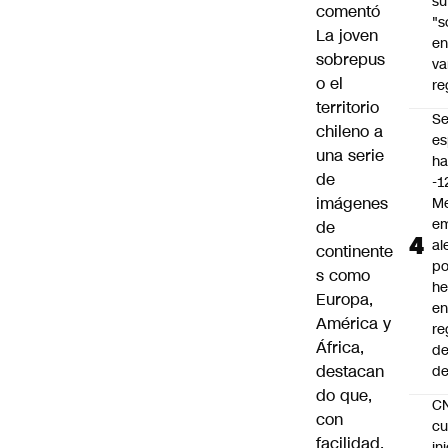
su
comentó
"s
La joven
e
sobrepus
va
o el
re
territorio
S
chileno a
es
una serie
ha
de
-1
imágenes
Me
em
de
al
continente
po
s como
he
Europa,
en
América y
re
África,
de
destacan
de
do que,
C
con
cu
facilidad,
in