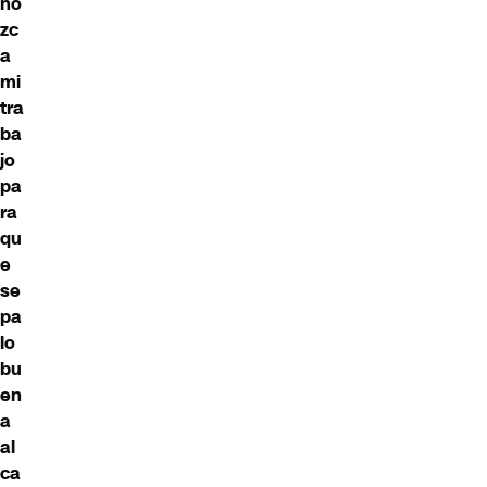
no
zc
a
mi
tra
ba
jo
pa
ra
qu
e
se
pa
lo
bu
en
a
al
ca