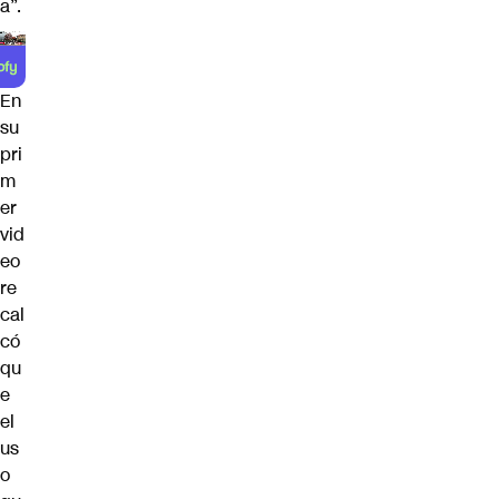
a”.
En
su
pri
m
er
vid
eo
re
cal
có
qu
e
el
us
o