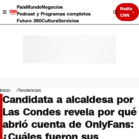
País
Mundo
Negocios
Radio
Podcast y Programas completos
CNN
Futuro 360
Cultura
Servicios
País
Mundo
Negocios
Inicio
Tendencias
Candidata a alcaldesa por
Deportes
Programas completos
Las Condes revela por qué
Cultura
Servicios
abrió cuenta de OnlyFans:
Bits
CNN Data
¿Cuáles fueron sus
CNN tiempo