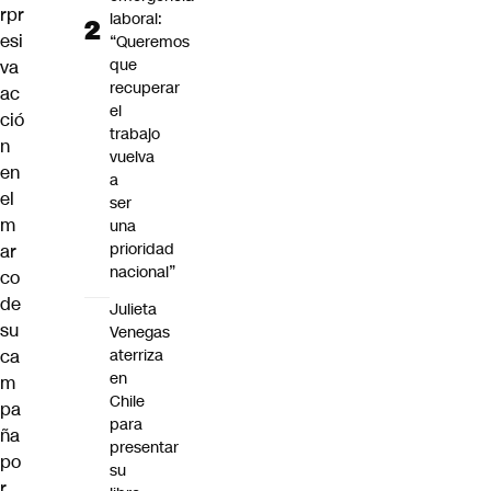
rpr
laboral:
esi
“Queremos
que
va
recuperar
ac
el
ció
trabajo
n
vuelva
en
a
el
ser
m
una
prioridad
ar
nacional”
co
de
Julieta
su
Venegas
aterriza
ca
en
m
Chile
pa
para
ña
presentar
po
su
r