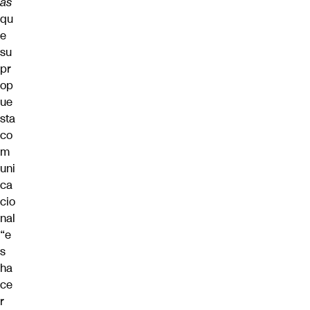
as
qu
e
su
pr
op
ue
sta
co
m
uni
ca
cio
nal
“e
s
ha
ce
r