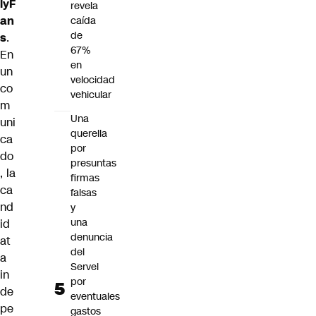
lyF
revela
an
caída
de
s
.
67%
En
en
un
velocidad
co
vehicular
m
Una
uni
querella
ca
por
do
presuntas
, la
firmas
ca
falsas
nd
y
una
id
denuncia
at
del
a
Servel
in
por
de
eventuales
pe
gastos