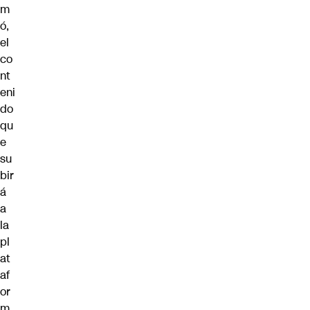
m
ó,
el
co
nt
eni
do
qu
e
su
bir
á
a
la
pl
at
af
or
m