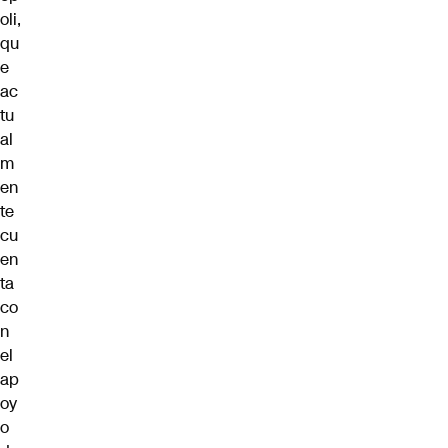
oli,
qu
e
ac
tu
al
m
en
te
cu
en
ta
co
n
el
ap
oy
o