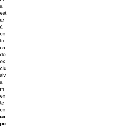
a
est
ar
á
en
fo
ca
do
ex
clu
siv
a
m
en
te
en
ex
po