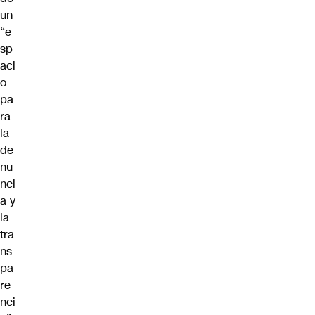
un
“e
sp
aci
o
pa
ra
la
de
nu
nci
a y
la
tra
ns
pa
re
nci