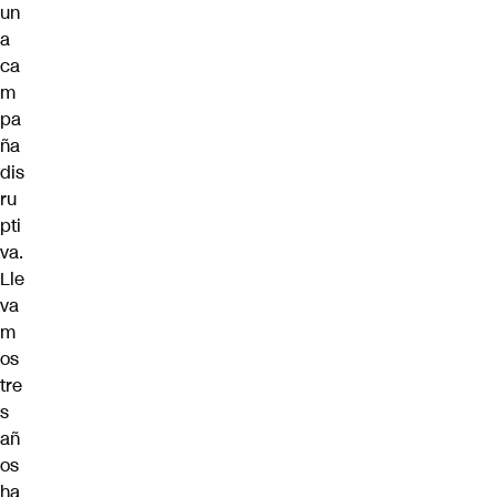
un
a
ca
m
pa
ña
dis
ru
pti
va.
Lle
va
m
os
tre
s
añ
os
ha