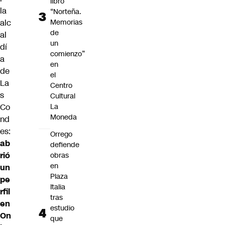
libro
la
“Norteña.
Memorias
alc
de
al
un
dí
comienzo”
a
en
de
el
La
Centro
s
Cultural
La
Co
Moneda
nd
es
:
Orrego
ab
defiende
rió
obras
en
un
Plaza
pe
Italia
rfil
tras
en
estudio
On
que