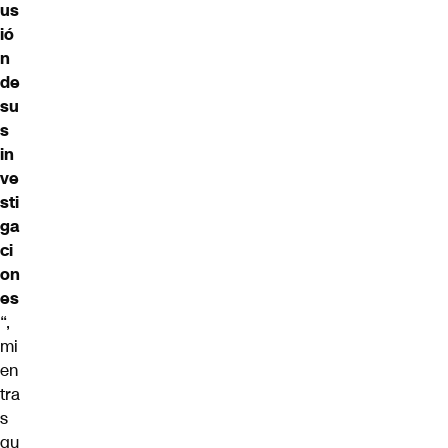
us
ió
n
de
su
s
in
ve
sti
ga
ci
on
es
“,
mi
en
tra
s
qu