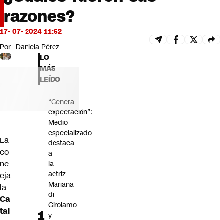
Futuro 360
razones?
Opinión
17- 07- 2024 11:52
Por
Daniela Pérez
LO
MÁS
LEÍDO
“Genera
expectación”:
Medio
especializado
La
destaca
co
a
nc
la
actriz
eja
Mariana
la
di
Ca
Girolamo
tal
y