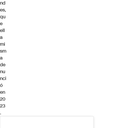
nd
es,
qu
e
ell
a
mi
sm
a
de
nu
nci
ó
en
20
23
.