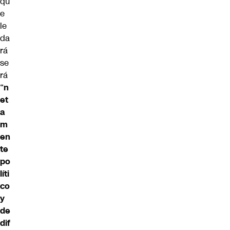
qu
e
le
da
rá
se
rá
“
n
et
a
m
en
te
po
líti
co
y
de
dif