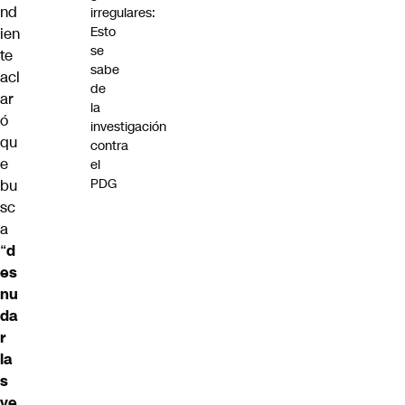
nd
irregulares:
Esto
ien
se
te
sabe
acl
de
ar
la
ó
investigación
qu
contra
e
el
PDG
bu
sc
a
“
d
es
nu
da
r
la
s
ve