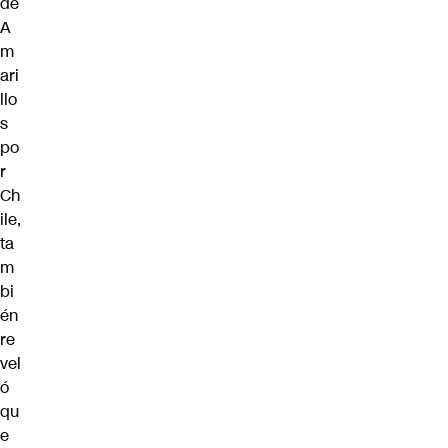
de
A
m
ari
llo
s
po
r
Ch
ile,
ta
m
bi
én
re
vel
ó
qu
e