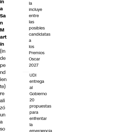
in
la
a
incluye
Sa
entre
las
n
posibles
M
candidatas
art
a
ín
los
(In
Premios
de
Oscar
pe
2027
nd
UDI
ien
entrega
te)
al
re
Gobierno
20
ali
propuestas
zó
para
un
enfrentar
a
la
so
emergencia