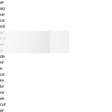
at
aq
ue
ca
rdí
ac
o y
ac
ci
de
nt
e
ce
re
br
ov
as
cul
ar