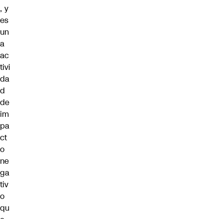
, y
es
un
a
ac
tivi
da
d
de
im
pa
ct
o
ne
ga
tiv
o
qu