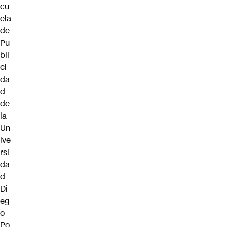
cu
ela
de
Pu
bli
ci
da
d
de
la
Un
ive
rsi
da
d
Di
eg
o
Po