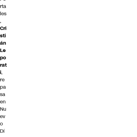
rta
les
,
Cri
sti
án
Le
po
rat
i
,
re
pa
sa
en
Nu
ev
o
Dí