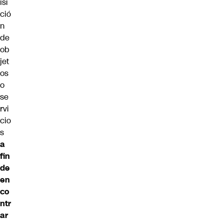
isi
ció
n
de
ob
jet
os
o
se
rvi
cio
s
a
fin
de
en
co
ntr
ar