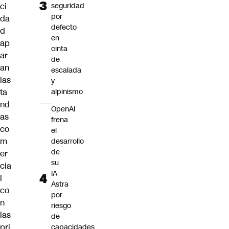
ci
seguridad
por
da
defecto
d
en
ap
cinta
ar
de
an
escalada
las
y
ta
alpinismo
nd
OpenAI
as
frena
co
el
m
desarrollo
de
er
su
cia
IA
l
Astra
co
por
n
riesgo
las
de
pri
capacidades