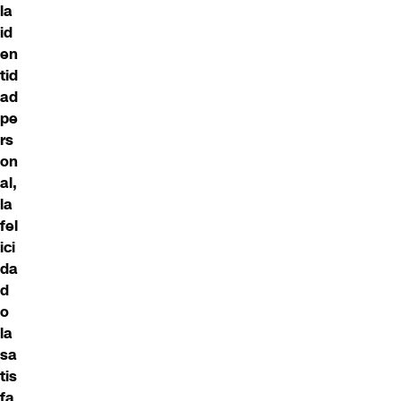
la
id
en
tid
ad
pe
rs
on
al,
la
fel
ici
da
d
o
la
sa
tis
fa