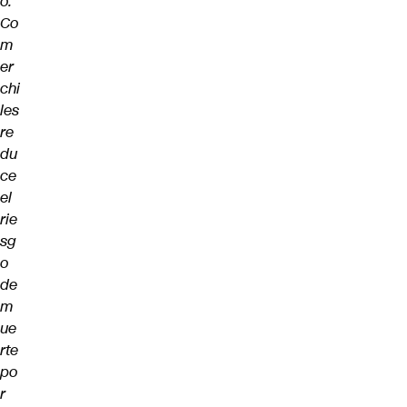
o:
Co
m
er
chi
les
re
du
ce
el
rie
sg
o
de
m
ue
rte
po
r