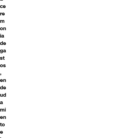
ce
re
m
on
ia
de
ga
st
os
,
en
de
ud
a
mi
en
to
e