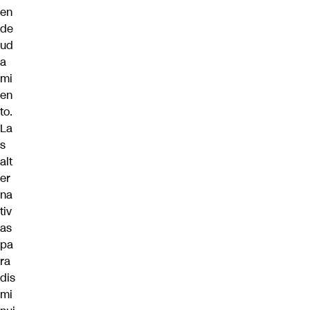
en
de
ud
a
mi
en
to.
La
s
alt
er
na
tiv
as
pa
ra
dis
mi