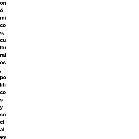
on
ó
mi
co
s,
cu
ltu
ral
es
,
po
líti
co
s
y
so
ci
al
es