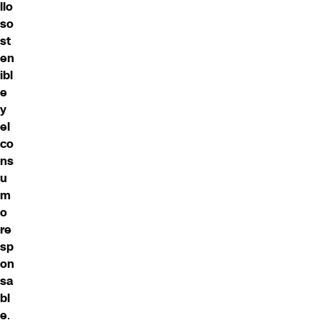
llo
so
st
en
ibl
e
y
el
co
ns
u
m
o
re
sp
on
sa
bl
e
.