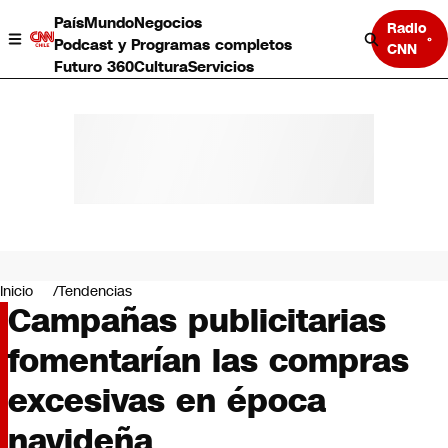
País
Mundo
Negocios
Radio
Podcast y Programas completos
CNN
Futuro 360
Cultura
Servicios
País
Mundo
Negocios
Inicio
Tendencias
Campañas publicitarias
Deportes
Programas completos
fomentarían las compras
Cultura
Servicios
excesivas en época
Bits
CNN Data
navideña
CNN tiempo