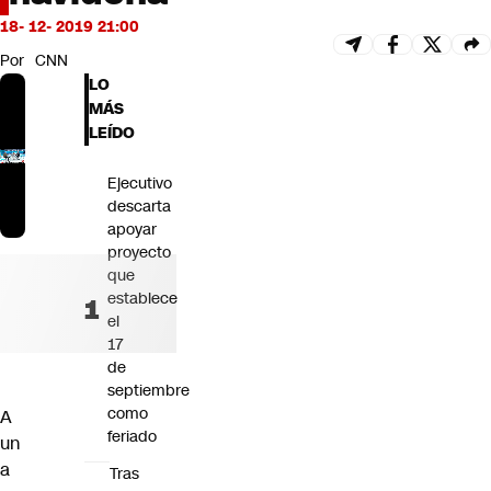
Futuro 360
18- 12- 2019 21:00
Opinión
Por
CNN
LO
MÁS
LEÍDO
Ejecutivo
descarta
apoyar
proyecto
que
establece
el
17
de
septiembre
como
A
feriado
un
a
Tras