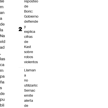
se
reposteo
de
m
Boric:
an
Gobierno
a
defiende
de
y
la
explica
Na
cifras
vid
de
Kast
ad
sobre
,
robos
las
violentos
ca
m
Llaman
a
pa
no
ña
utilizarlo:
s
Sernac
de
emite
pu
alerta
bli
de