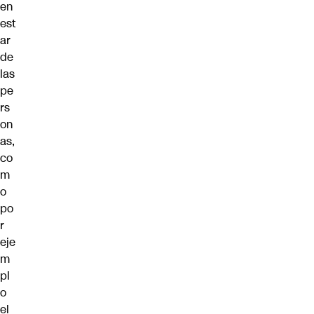
en
est
ar
de
las
pe
rs
on
as,
co
m
o
po
r
eje
m
pl
o
el