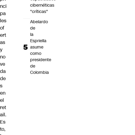
cibernéticas
nci
"críticas"
pa
les
Abelardo
of
de
la
ert
Espriella
as
asume
y
como
no
presidente
ve
de
da
Colombia
de
s
en
el
ret
ail.
Es
to,