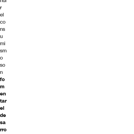
nui
r
el
co
ns
u
mi
sm
o
so
n
fo
m
en
tar
el
de
sa
rro