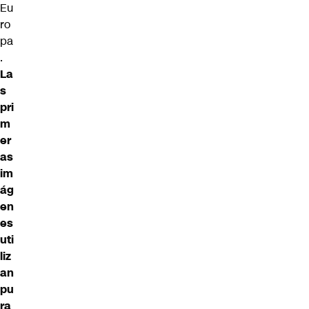
Eu
ro
pa
.
La
s
pri
m
er
as
im
ág
en
es
uti
liz
an
pu
ra