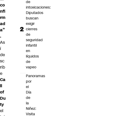
de
co
intoxicaciones:
nfi
Diputados
rm
buscan
ad
exigir
cierres
a”
de
.
seguridad
As
infantil
í
en
de
líquidos
sc
de
rib
vapeo
e
Panoramas
Ca
por
ll
el
of
Día
de
Du
la
ty
Niñez:
el
Visita