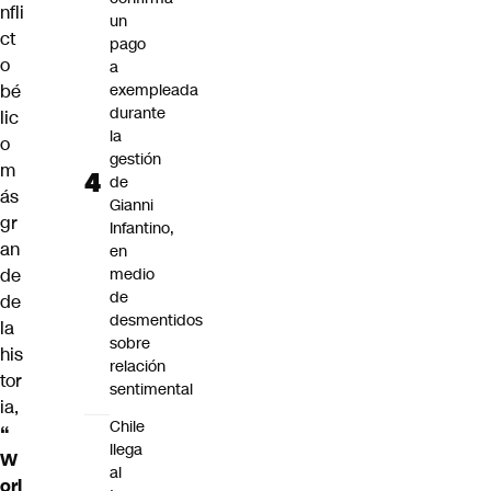
nfli
un
ct
pago
o
a
bé
exempleada
durante
lic
la
o
gestión
m
de
ás
Gianni
gr
Infantino,
an
en
de
medio
de
de
desmentidos
la
sobre
his
relación
tor
sentimental
ia,
Chile
“
llega
W
al
orl