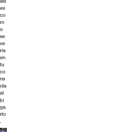
así
es
co
m
o
se
ve
ría
en
tu
co
ns
ola
al
ju
ga
rlo
.