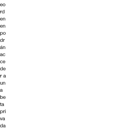
eo
rd
en
en
po
dr
án
ac
ce
de
r a
un
a
be
ta
pri
va
da
,