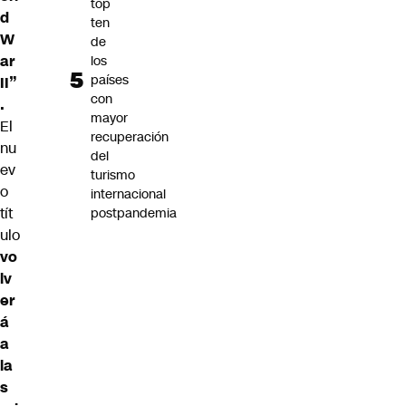
top
d
ten
W
de
ar
los
países
II”
con
.
mayor
El
recuperación
nu
del
ev
turismo
o
internacional
tít
postpandemia
ulo
vo
lv
er
á
a
la
s