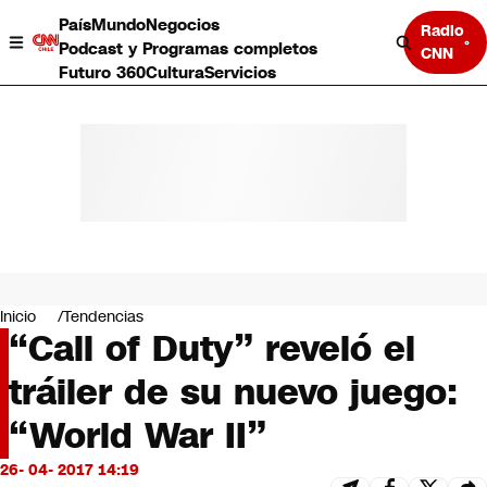
País
Mundo
Negocios
Radio
Podcast y Programas completos
CNN
Futuro 360
Cultura
Servicios
País
Mundo
Negocios
Inicio
Tendencias
“Call of Duty” reveló el
Deportes
Programas completos
tráiler de su nuevo juego:
Cultura
Servicios
“World War II”
Bits
CNN Data
26- 04- 2017 14:19
CNN tiempo