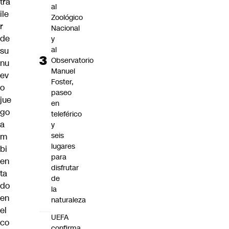
trá
al
ile
Zoológico
r
Nacional
de
y
al
su
Observatorio
nu
Manuel
ev
Foster,
o
paseo
jue
en
go
teleférico
a
y
seis
m
lugares
bi
para
en
disfrutar
ta
de
do
la
en
naturaleza
el
UEFA
co
confirma