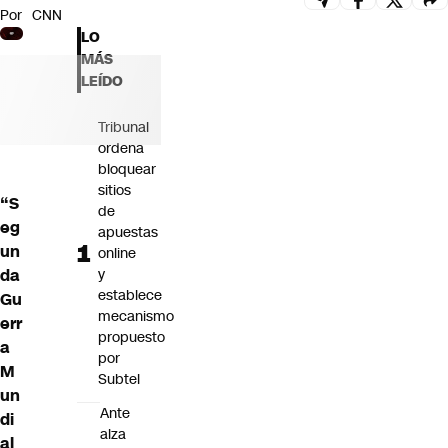
Por
CNN
Futuro 360
LO
Opinión
MÁS
LEÍDO
Tribunal
ordena
bloquear
sitios
“S
de
eg
apuestas
un
online
da
y
establece
Gu
mecanismo
err
propuesto
a
por
M
Subtel
un
Ante
di
alza
al