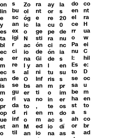
s
co
do
ra
on
Zo
ay
la
bu
nt
en
nt
lin
ol
or
s
sc
ra
el
e
e
óg
re
20
an
H
ce
la
y
ic
cu
0
ex
ua
rr
ge
es
o
pe
de
igi
w
o
sti
ta
N
ra
nu
r
ei
Pa
ón
bl
ac
ci
nc
ci
C
nu
de
ec
io
ón
ia
er
hil
l:
Gi
e
na
de
s
re
e:
Es
an
m
l y
l
en
s
D
to
ni
ec
al
tu
su
de
oc
se
Inf
an
O
ris
s
se
u
sa
an
is
bs
m
pr
gu
m
be
ti
m
er
o
im
ri
en
ha
no
o
va
in
er
da
to
st
,
pr
to
te
os
d
s
a
en
op
ri
rn
do
inf
co
ah
m
ue
o
ac
s
an
br
or
ed
st
M
io
dí
til
ad
a
io
o
an
na
as