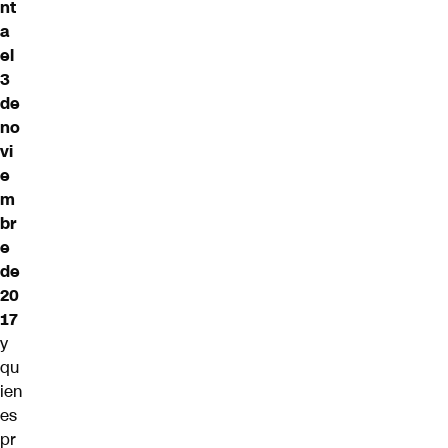
nt
a
el
3
de
no
vi
e
m
br
e
de
20
17
y
qu
ien
es
pr