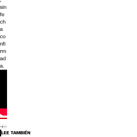
sin
fe
ch
a
co
nfi
rm
ad
a.
LEE TAMBIÉN