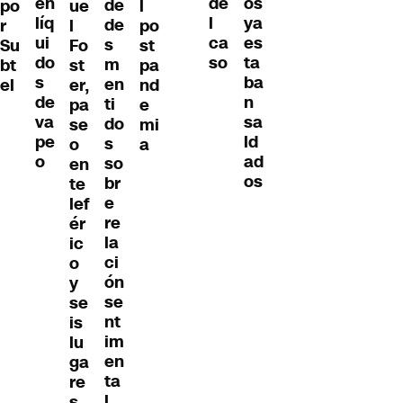
en
os
de
de
po
ue
l
líq
ya
l
de
r
l
po
ui
es
ca
s
Su
Fo
st
do
ta
so
m
bt
st
pa
s
ba
en
el
er,
nd
de
n
ti
pa
e
va
sa
do
se
mi
pe
ld
s
o
a
o
ad
so
en
os
br
te
e
lef
re
ér
la
ic
ci
o
ón
y
se
se
nt
is
im
lu
en
ga
ta
re
l
s