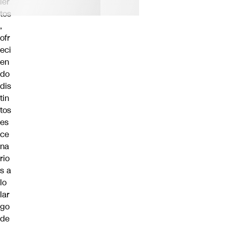
ier
tos
,
ofr
eci
en
do
dis
tin
tos
es
ce
na
rio
s a
lo
lar
go
de