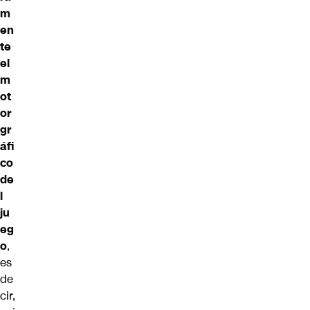
m
en
te
el
m
ot
or
gr
áfi
co
de
l
ju
eg
o
,
es
de
cir,