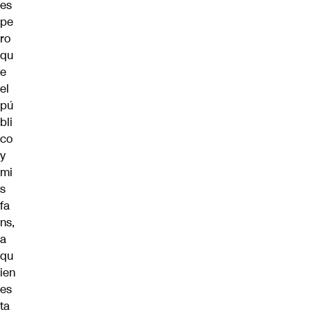
es
pe
ro
qu
e
el
pú
bli
co
y
mi
s
fa
ns,
a
qu
ien
es
ta