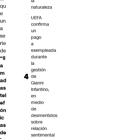
la
qu
naturaleza
e
UEFA
un
confirma
a
un
se
pago
rie
a
de
exempleada
durante
“ll
la
a
gestión
m
de
ad
Gianni
as
Infantino,
tel
en
ef
medio
de
ón
desmentidos
ic
sobre
as
relación
de
sentimental