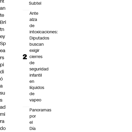
nt
Subtel
an
Ante
te
alza
Bri
de
tn
intoxicaciones:
ey
Diputados
Sp
buscan
ea
exigir
cierres
rs
de
pi
seguridad
di
infantil
ó
en
a
líquidos
su
de
s
vapeo
ad
Panoramas
mi
por
ra
el
do
Día