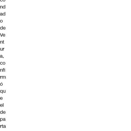
nd
ad
o
de
Ve
nt
ur
a,
co
nfi
rm
ó
qu
e
el
de
pa
rta