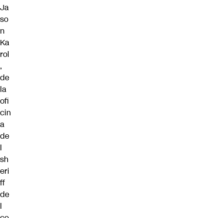
Ja
so
n
Ka
rol
,
de
la
ofi
cin
a
de
l
sh
eri
ff
de
l
co