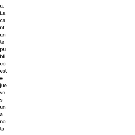
a.
La
ca
nt
an
te
pu
bli
có
est
e
jue
ve
s
un
a
no
ta