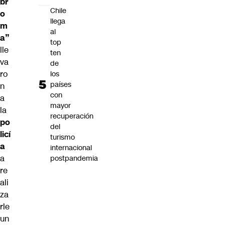
br
Chile
o
llega
m
al
a”
top
lle
ten
va
de
ro
los
países
n
con
a
mayor
la
recuperación
po
del
licí
turismo
a
internacional
a
postpandemia
re
ali
za
rle
un