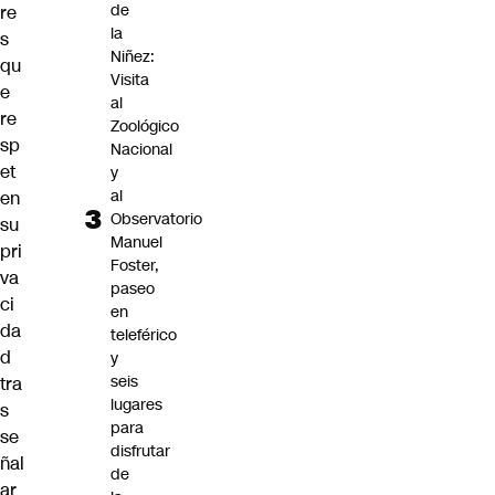
de
re
la
s
Niñez:
qu
Visita
e
al
re
Zoológico
sp
Nacional
et
y
al
en
Observatorio
su
Manuel
pri
Foster,
va
paseo
ci
en
da
teleférico
d
y
seis
tra
lugares
s
para
se
disfrutar
ñal
de
ar