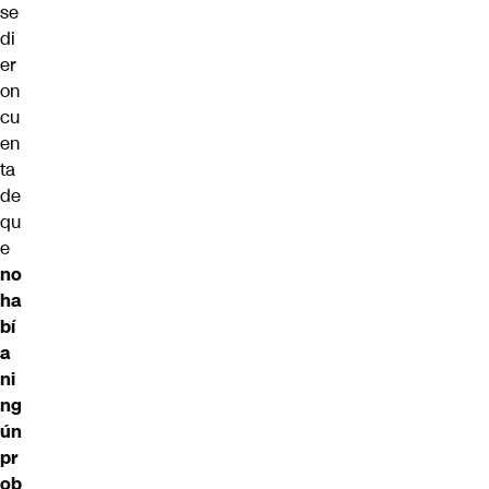
se
di
er
on
cu
en
ta
de
qu
e
no
ha
bí
a
ni
ng
ún
pr
ob