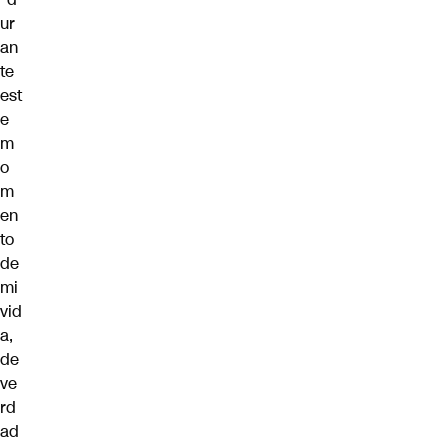
ur
an
te
est
e
m
o
m
en
to
de
mi
vid
a,
de
ve
rd
ad