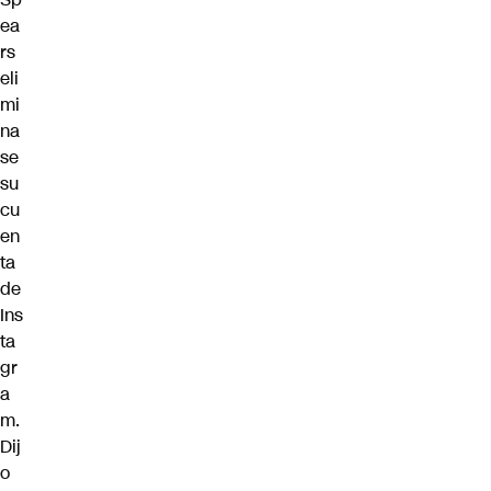
ea
rs
eli
mi
na
se
su
cu
en
ta
de
Ins
ta
gr
a
m.
Dij
o