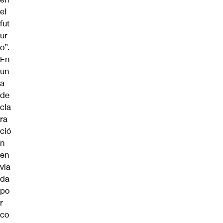
el
fut
ur
o”.
En
un
a
de
cla
ra
ció
n
en
via
da
po
r
co