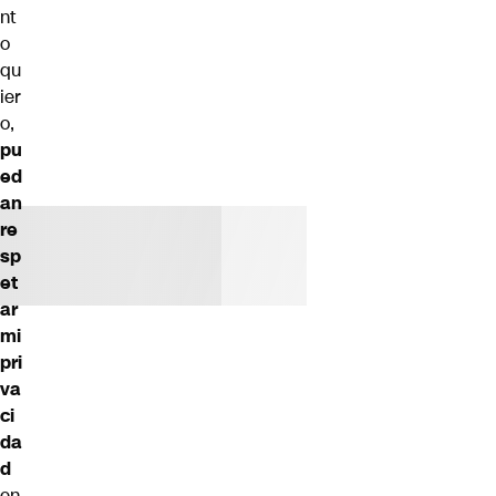
nt
o
qu
ier
o,
pu
ed
an
re
sp
et
ar
mi
pri
va
ci
da
d
en