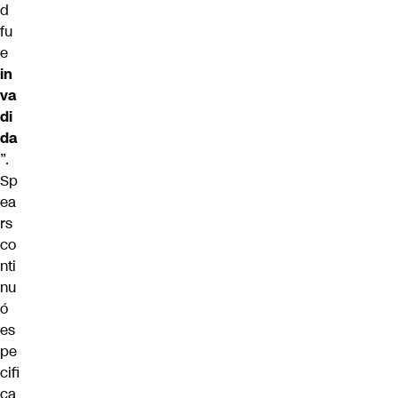
d
fu
e
in
va
di
da
”.
Sp
ea
rs
co
nti
nu
ó
es
pe
cifi
ca