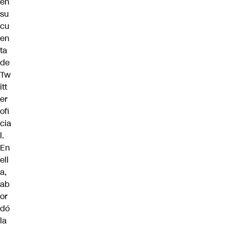
en
su
cu
en
ta
de
Tw
itt
er
ofi
cia
l.
En
ell
a,
ab
or
dó
la