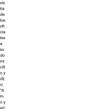
vis
ita
de
los
ofi
cia
les
a
su
do
mi
cili
o y
dij
o:
“A
m
o y
ad