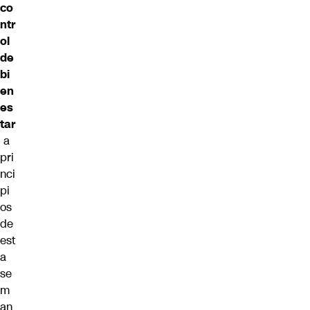
co
ntr
ol
de
bi
en
es
tar
a
pri
nci
pi
os
de
est
a
se
m
an