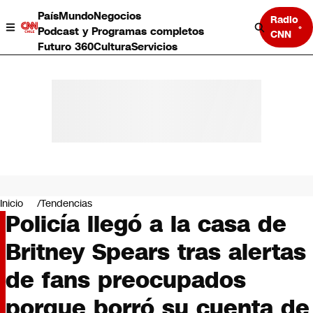
País
Mundo
Negocios
Radio
Podcast y Programas completos
CNN
Futuro 360
Cultura
Servicios
País
Mundo
Negocios
Inicio
Tendencias
Policía llegó a la casa de
Deportes
Programas completos
Britney Spears tras alertas
Cultura
Servicios
de fans preocupados
Bits
CNN Data
porque borró su cuenta de
CNN tiempo