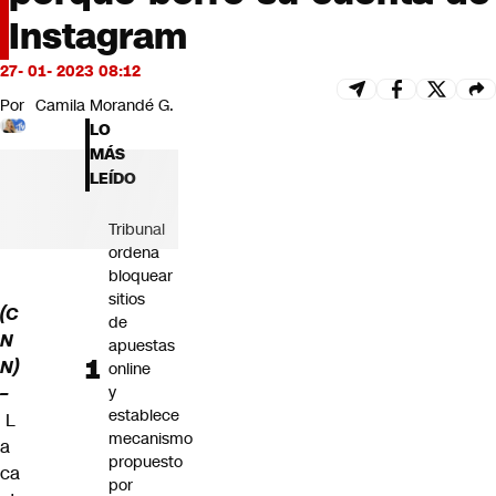
Futuro 360
Instagram
Opinión
27- 01- 2023 08:12
Por
Camila Morandé G.
LO
MÁS
LEÍDO
Tribunal
ordena
bloquear
sitios
(C
de
N
apuestas
N)
online
–
y
establece
L
mecanismo
a
propuesto
ca
por