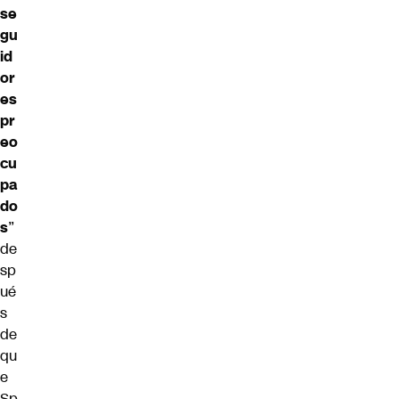
se
gu
id
or
es
pr
eo
cu
pa
do
s
”
de
sp
ué
s
de
qu
e
Sp