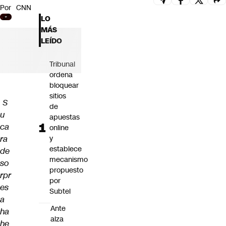
Por
CNN
Futuro 360
LO
Opinión
MÁS
LEÍDO
Tribunal
ordena
bloquear
sitios
S
de
u
apuestas
ca
online
ra
y
establece
de
mecanismo
so
propuesto
rpr
por
es
Subtel
a
Ante
ha
alza
he