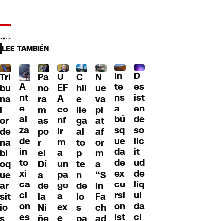
LEE TAMBIÉN
D
In
U
Tri
Pa
C
N
A
es
te
EF
bu
no
hil
ue
nt
ist
ns
A
na
ra
e
va
e
en
a
co
l
m
lle
pl
al
de
bú
nf
or
as
ga
at
za
so
sq
ir
de
po
al
af
de
lic
ue
m
na
r
to
or
in
it
da
a
bl
el
p
m
to
ud
de
un
oq
Dí
te
a
xi
de
ex
pa
ue
a
n
“S
ca
liq
cu
go
ar
de
de
in
ci
ui
rsi
a
sit
la
lo
Fa
on
da
on
ex
io
Ni
s
ch
es
ci
ist
e
s
ñe
pa
ad