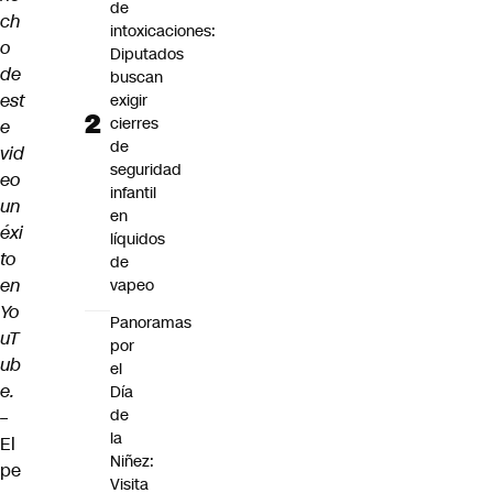
de
ch
intoxicaciones:
o
Diputados
de
buscan
est
exigir
cierres
e
de
vid
seguridad
eo
infantil
un
en
éxi
líquidos
to
de
en
vapeo
Yo
Panoramas
uT
por
ub
el
e.
Día
de
–
la
El
Niñez:
pe
Visita