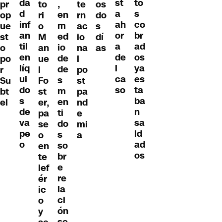
da
to
st
,
pr
to
te
os
d
s
a
en
op
ri
rn
do
inf
co
ah
m
ue
o
ac
s
an
br
or
ed
st
M
io
dí
til
ad
a
io
o
an
na
as
en
os
de
de
po
ue
l
líq
ya
l
de
r
l
po
ui
es
ca
s
Su
Fo
st
do
ta
so
m
bt
st
pa
s
ba
en
el
er,
nd
de
n
ti
pa
e
va
sa
do
se
mi
pe
ld
s
o
a
o
ad
so
en
os
br
te
e
lef
re
ér
la
ic
ci
o
ón
y
se