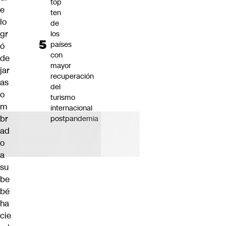
top
e
ten
lo
de
gr
los
países
ó
con
de
mayor
jar
recuperación
as
del
o
turismo
m
internacional
br
postpandemia
ad
o
a
su
be
bé
ha
cie