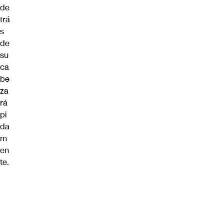
de
trá
s
de
su
ca
be
za
rá
pi
da
m
en
te.