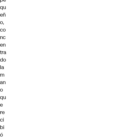
qu
eñ
o,
co
nc
en
tra
do
la
m
an
o
qu
e
re
ci
bi
ó