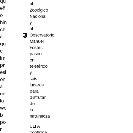
qu
al
eñ
Zoológico
o
Nacional
hin
y
al
ch
Observatorio
a
Manuel
qu
Foster,
e
paseo
im
en
pr
teleférico
esi
y
seis
on
lugares
a
para
en
disfrutar
la
de
we
la
b
naturaleza
po
UEFA
r
confirma