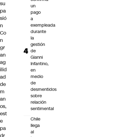
su
un
pa
pago
sió
a
n
exempleada
durante
Co
la
n
gestión
gr
de
an
Gianni
ag
Infantino,
ilid
en
ad
medio
de
de
desmentidos
m
sobre
an
relación
os,
sentimental
est
Chile
e
llega
pa
al
dr