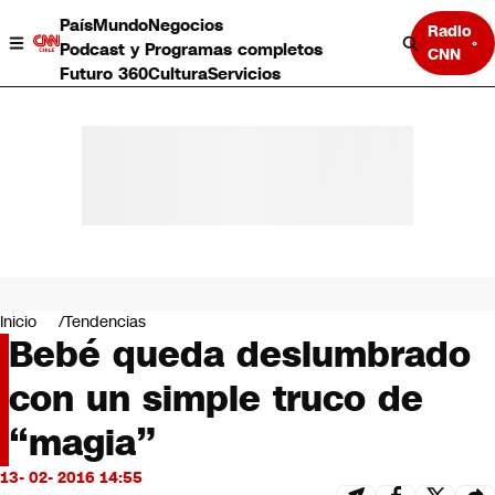
País
Mundo
Negocios
Radio
Podcast y Programas completos
CNN
Futuro 360
Cultura
Servicios
País
Mundo
Negocios
Inicio
Tendencias
Bebé queda deslumbrado
Deportes
Programas completos
con un simple truco de
Cultura
Servicios
“magia”
Bits
CNN Data
13- 02- 2016 14:55
CNN tiempo