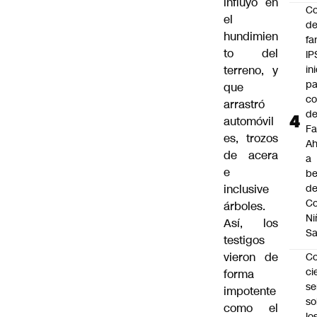
influyó en
Co
el
de
hundimien
fa
to del
IP
terreno, y
in
pa
que
c
arrastró
d
automóvil
Fa
es, trozos
A
de acera
a
e
be
inclusive
d
Co
árboles.
Ni
Así, los
S
testigos
vieron de
C
ci
forma
s
impotente
so
como el
lo