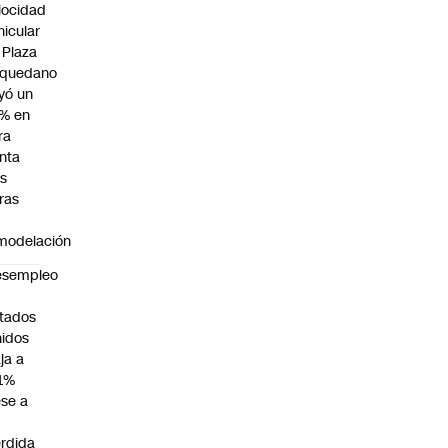
locidad
hicular
 Plaza
quedano
yó un
% en
ra
nta
as
ras
modelación
esempleo
n
tados
idos
ja a
1%
se a
rdida