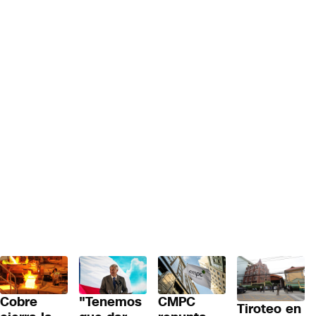
Cobre
"Tenemos
CMPC
Tiroteo en