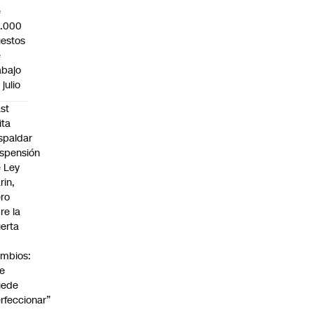
e
3.000
estos
e
abajo
 julio
st
ita
spaldar
spensión
 Ley
rin,
ro
re la
erta
mbios:
e
uede
rfeccionar”