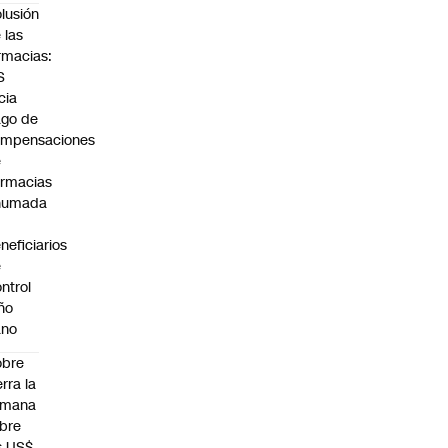
lusión
 las
rmacias:
S
icia
go de
ompensaciones
e
rmacias
humada
neficiarios
e
ntrol
ño
ano
obre
erra la
emana
bre
s US$