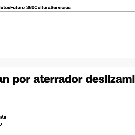
letos
Futuro 360
Cultura
Servicios
 por aterrador deslizami
MÁS
O