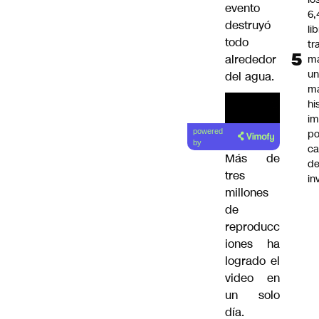
evento
6,
destruyó
li
todo
tr
alrededor
m
u
del agua.
m
hi
im
po
powered
by
ca
Más de
d
tres
in
millones
de
reproducc
iones ha
logrado el
video en
un solo
día.