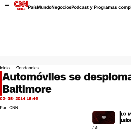
País
Mundo
Negocios
Podcast y Programas comp
País
Mundo
Inicio
Tendencias
Negocios
Automóviles se desploman
Deportes
Baltimore
Programas completos
Cultura
Servicios
02- 05- 2014 15:46
Bits
Por
CNN
CNN Data
LO 
CNN tiempo
LEÍD
Futuro 360
La
Opinión