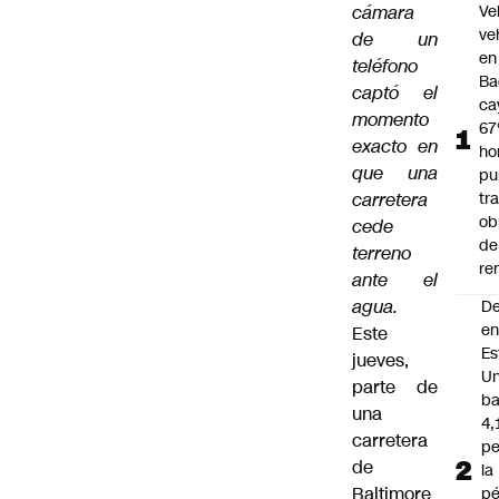
cámara
Ve
ve
de un
en
teléfono
Ba
captó el
ca
momento
67
exacto en
ho
que una
pu
carretera
tr
ob
cede
de
terreno
re
ante el
agua.
D
e
Este
Es
jueves,
Un
parte de
ba
una
4,
carretera
pe
de
la
Baltimore
pé