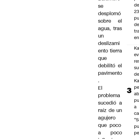
d
se
2
desplomó
pu
sobre el
d
agua, tras
tr
un
en
deslizami
Ka
ento
tierra
ev
que
re
debilitó el
su
pavimento
de
.
Ka
pe
El
ab
problema
pu
sucedió a
a
raíz de un
ca
agujero
“S
que poco
p
a poco
pe