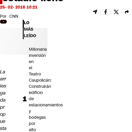
Futuro 360
25- 02- 2016 10:21
Opinión
Por
CNN
LO
MÁS
LEÍDO
Millonaria
inversión
en
el
La
Teatro
arr
Caupolicán:
ies
Construirán
ga
edificio
de
da
estacionamientos
pr
y
op
bodegas
ue
por
sta
alto