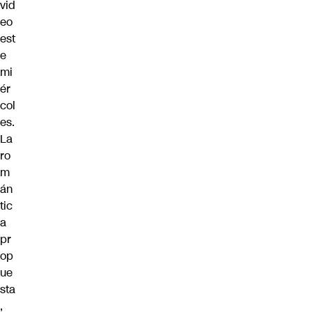
vid
eo
est
e
mi
ér
col
es.
La
ro
m
án
tic
a
pr
op
ue
sta
,