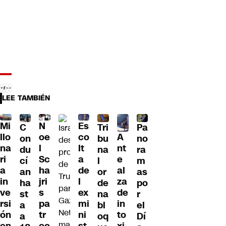
LEE TAMBIÉN
Mi
N
Es
C
Tri
Pa
A
llo
oe
co
on
bu
no
nt
na
l
lt
du
na
ra
e
ri
Sc
a
cí
l
m
al
a
ha
de
an
or
as
za
in
jri
l
ha
de
po
de
ve
s
ex
st
na
r
in
rsi
pa
mi
a
bl
el
to
ón
tr
ni
a
oq
Dí
xi