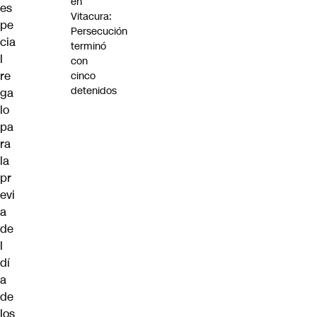
en
es
Vitacura:
pe
Persecución
cia
terminó
l
con
re
cinco
detenidos
ga
lo
pa
ra
la
pr
evi
a
de
l
dí
a
de
los