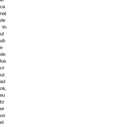
ca
nal
de
Yo
ut
ub
e
de
los
cr
uz
ad
os
,
su
bi
er
on
el