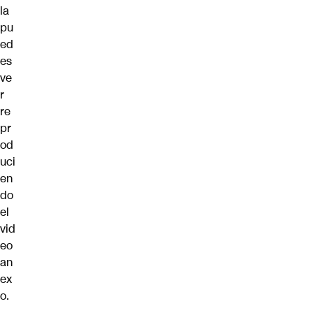
la
pu
ed
es
ve
r
re
pr
od
uci
en
do
el
vid
eo
an
ex
o.