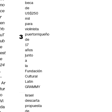
beca
no
de
ce
US$250
r
mil
en
para
Yo
violinista
puertorriqueño
uT
de
ub
17
e
años
est
junto
e
a
24
la
.
Fundación
Cultural
–
Latin
Ar
GRAMMY
tur
o
Israel
Vi
descarta
propuesta
da
de