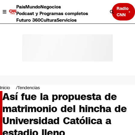
País
Mundo
Negocios
Radio
Podcast y Programas completos
CNN
Futuro 360
Cultura
Servicios
País
Mundo
Negocios
Inicio
Tendencias
Así fue la propuesta de
Deportes
Programas completos
matrimonio del hincha de
Cultura
Servicios
Universidad Católica a
Bits
CNN Data
estadio lleno
CNN tiempo