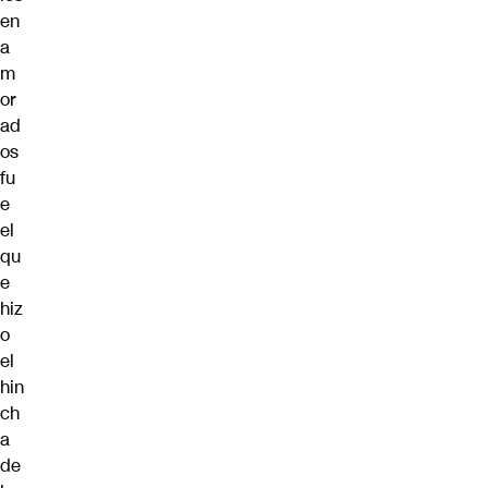
en
a
m
or
ad
os
fu
e
el
qu
e
hiz
o
el
hin
ch
a
de