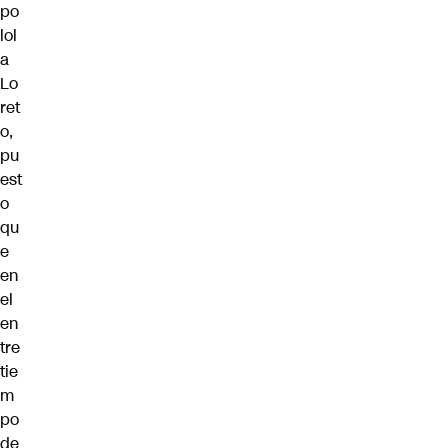
po
lol
a
Lo
ret
o,
pu
est
o
qu
e
en
el
en
tre
tie
m
po
de