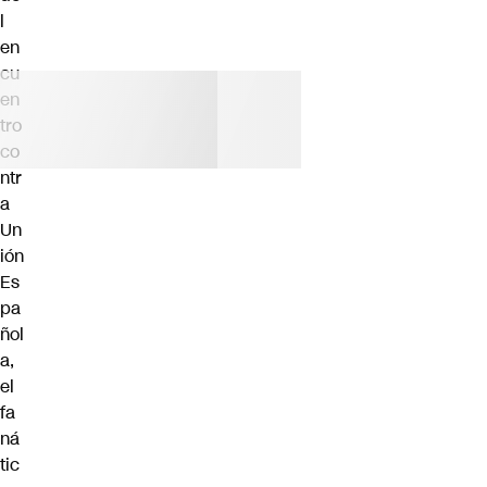
l
en
cu
en
tro
co
ntr
a
Un
ión
Es
pa
ñol
a,
el
fa
ná
tic