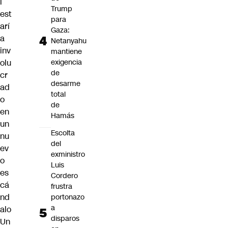
l
Trump
est
para
arí
Gaza:
a
Netanyahu
inv
mantiene
olu
exigencia
de
cr
desarme
ad
total
o
de
en
Hamás
un
Escolta
nu
del
ev
exministro
o
Luis
es
Cordero
cá
frustra
nd
portonazo
a
alo
disparos
Un