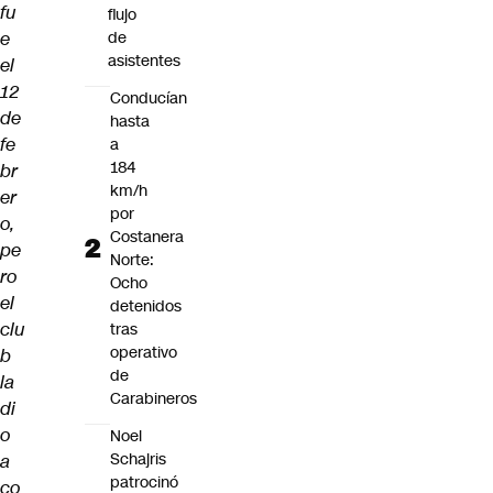
fu
flujo
e
de
asistentes
el
12
Conducían
de
hasta
fe
a
184
br
km/h
er
por
o,
Costanera
pe
Norte:
ro
Ocho
el
detenidos
clu
tras
operativo
b
de
la
Carabineros
di
o
Noel
Schajris
a
patrocinó
co