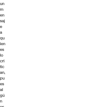
un
m
en
saj
e
a
qu
ien
es
lo
cri
tic
an,
pu
es
al
gú
n
es