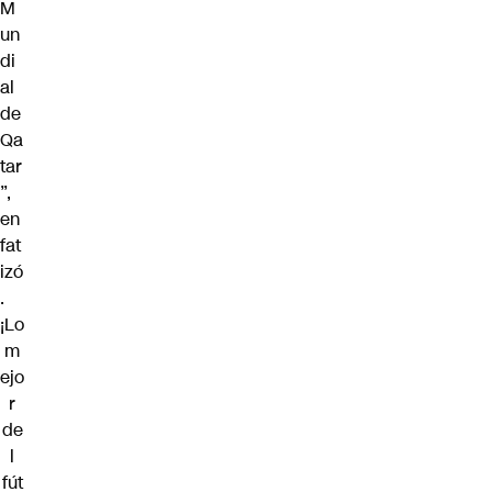
M
un
di
al
de
Qa
tar
”,
en
fat
izó
.
¡Lo
m
ejo
r
de
l
fút