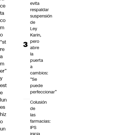
evita
ce
respaldar
ta
suspensión
co
de
m
Ley
o
Karin,
pero
“st
abre
re
la
a
puerta
m
a
er”
cambios:
y
“Se
est
puede
perfeccionar”
e
lun
Colusión
es
de
hiz
las
o
farmacias:
IPS
un
inicia