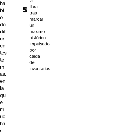
la
ha
libra
bl
tras
ó
marcar
de
un
dif
máximo
histórico
er
impulsado
en
por
tes
caída
te
de
m
inventarios
as,
en
la
qu
e
m
uc
ha
s