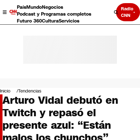
País
Mundo
Negocios
Radio
Podcast y Programas completos
CNN
Futuro 360
Cultura
Servicios
País
Mundo
Negocios
Inicio
Tendencias
Arturo Vidal debutó en
Deportes
Programas completos
Twitch y repasó el
Cultura
Servicios
presente azul: “Están
Bits
CNN Data
malos los chunchos”
CNN tiempo