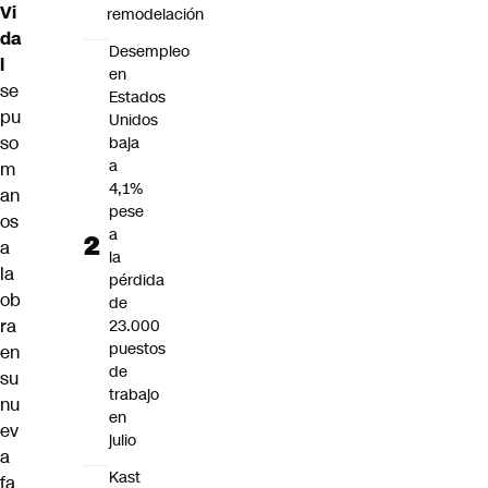
Vi
remodelación
da
Desempleo
l
en
se
Estados
pu
Unidos
so
baja
a
m
4,1%
an
pese
os
a
a
la
la
pérdida
ob
de
ra
23.000
puestos
en
de
su
trabajo
nu
en
ev
julio
a
Kast
fa