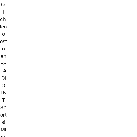
bo
l
chi
len
o
est
á
en
ES
TA
DI
O
TN
T
Sp
ort
s!
Mí
ral