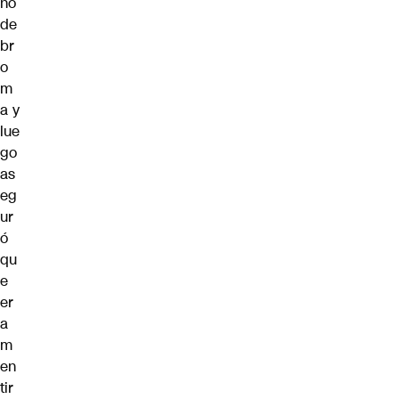
no
de
br
o
m
a y
lue
go
as
eg
ur
ó
qu
e
er
a
m
en
tir