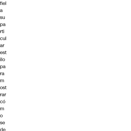
fiel
a
su
pa
rti
cul
ar
est
ilo
pa
ra
m
ost
rar
có
m
o
se
de