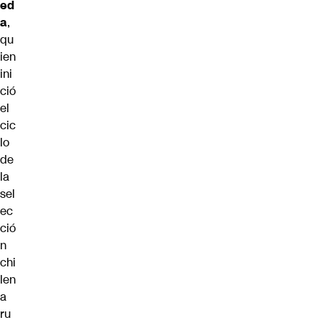
ed
a
,
qu
ien
ini
ció
el
cic
lo
de
la
sel
ec
ció
n
chi
len
a
ru