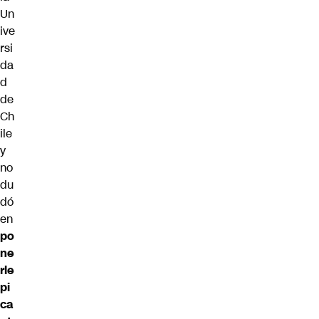
Un
ive
rsi
da
d
de
Ch
ile
y
no
du
dó
en
po
ne
rle
pi
ca