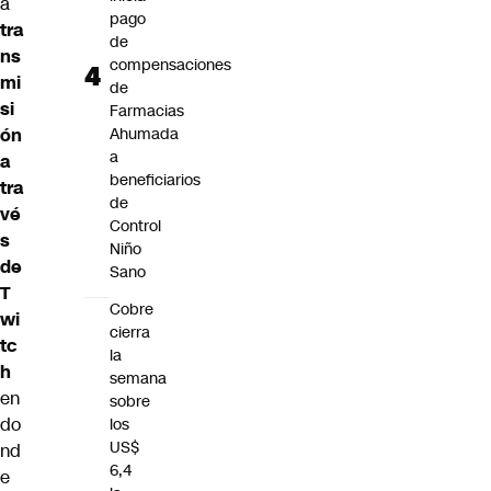
a
pago
tra
de
ns
compensaciones
mi
de
si
Farmacias
ón
Ahumada
a
a
beneficiarios
tra
de
vé
Control
s
Niño
de
Sano
T
Cobre
wi
cierra
tc
la
h
semana
en
sobre
do
los
US$
nd
6,4
e