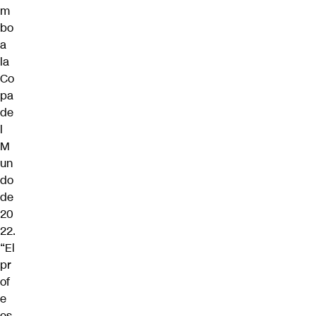
m
bo
a
la
Co
pa
de
l
M
un
do
de
20
22.
“El
pr
of
e
es