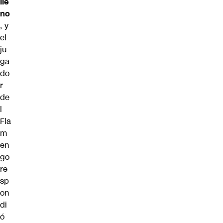
ile
no
, y
el
ju
ga
do
r
de
l
Fla
m
en
go
re
sp
on
di
ó