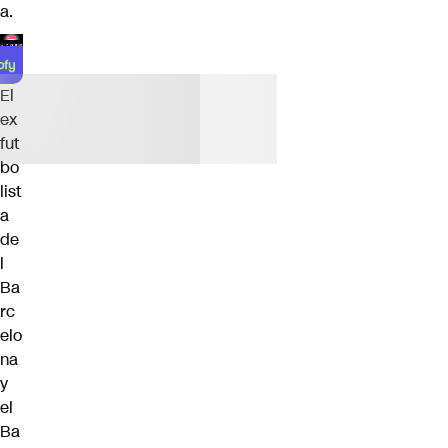
a.
El
ex
fut
bo
list
a
de
l
Ba
rc
elo
na
y
el
Ba