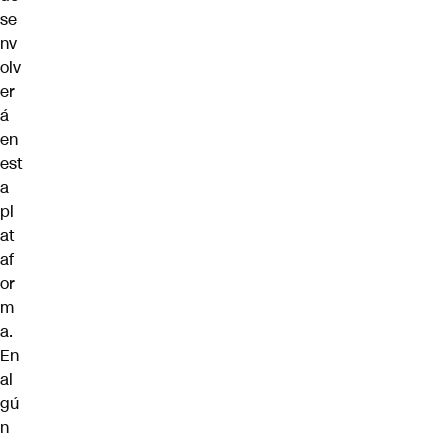
se
nv
olv
er
á
en
est
a
pl
at
af
or
m
a.
En
al
gú
n