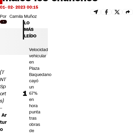
Futuro 360
01- 02- 2023 00:15
Opinión
Por
Camila Muñoz
LO
MÁS
LEÍDO
Velocidad
vehicular
en
Plaza
(T
Baquedano
NT
cayó
Sp
un
ort
67%
en
s)
hora
–
punta
Ar
tras
tur
obras
o
de