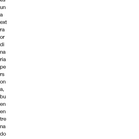
un
a
ext
ra
or
di
na
ria
pe
rs
on
a,
bu
en
en
tre
na
do