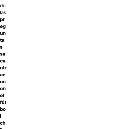
de
las
pr
eg
un
ta
s
se
ce
ntr
ar
on
en
el
fút
bo
l
ch