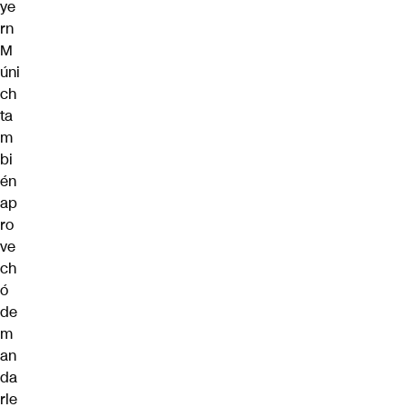
ye
rn
M
úni
ch
ta
m
bi
én
ap
ro
ve
ch
ó
de
m
an
da
rle