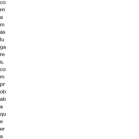
co
rrí
a
m
ás
lu
ga
re
s,
co
m
pr
ob
ab
a
qu
e
er
a