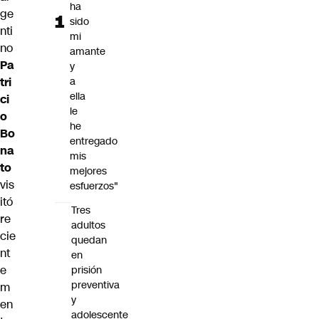
ha
ge
sido
nti
mi
no
amante
Pa
y
tri
a
ella
ci
le
o
he
Bo
entregado
na
mis
to
mejores
vis
esfuerzos"
itó
Tres
re
adultos
cie
quedan
nt
en
e
prisión
preventiva
m
y
en
adolescente