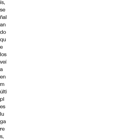
ís,
se
ñal
an
do
qu
e
los
veí
a
en
m
últi
pl
es
lu
ga
re
s,