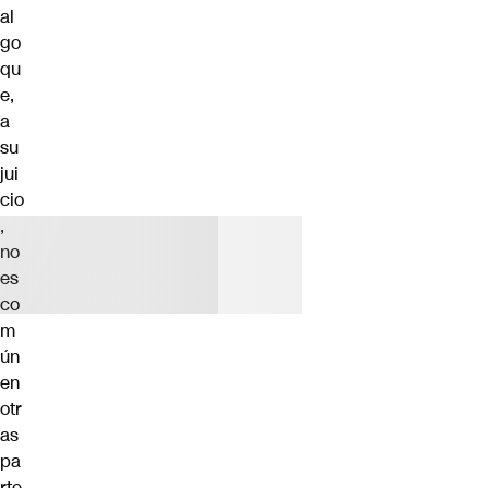
al
go
qu
e,
a
su
jui
cio
,
no
es
co
m
ún
en
otr
as
pa
rte