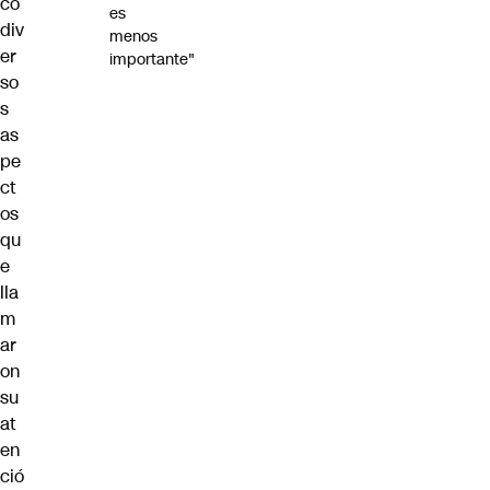
có
es
div
menos
er
importante"
so
s
as
pe
ct
os
qu
e
lla
m
ar
on
su
at
en
ció