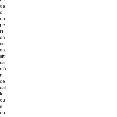
da
d
de
pe
rs
on
as
en
sit
ua
ció
n
de
cal
le
qu
e
ob