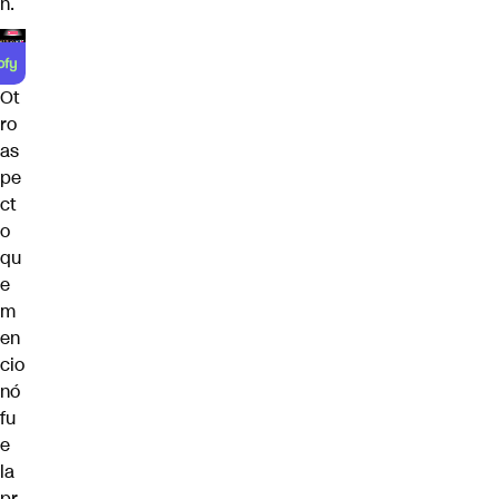
n.
Ot
ro
as
pe
ct
o
qu
e
m
en
cio
nó
fu
e
la
pr