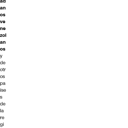
ad
an
os
ve
ne
zol
an
os
y
de
otr
os
pa
íse
s
de
la
re
gi