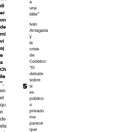
a
di
una
er
élite”
on
Iván
de
Arriagada
mi
y
vi
la
aj
crisis
e
de
Codelco:
a
"El
Ch
debate
ile
sobre
”
,
si
en
es
el
público
qu
o
privado
e
me
de
parece
sta
que