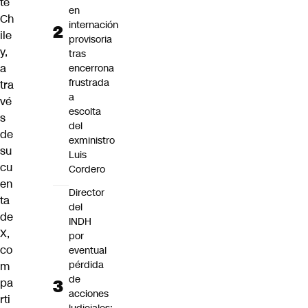
te
en
Ch
internación
ile
provisoria
y,
tras
a
encerrona
frustrada
tra
a
vé
escolta
s
del
de
exministro
su
Luis
cu
Cordero
en
Director
ta
del
de
INDH
X,
por
co
eventual
pérdida
m
de
pa
acciones
rti