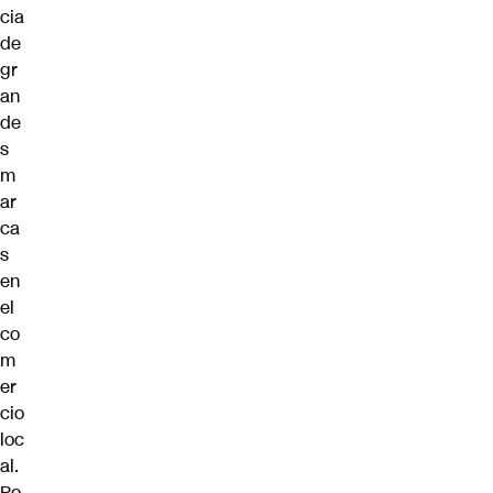
cia
de
gr
an
de
s
m
ar
ca
s
en
el
co
m
er
cio
loc
al.
Po