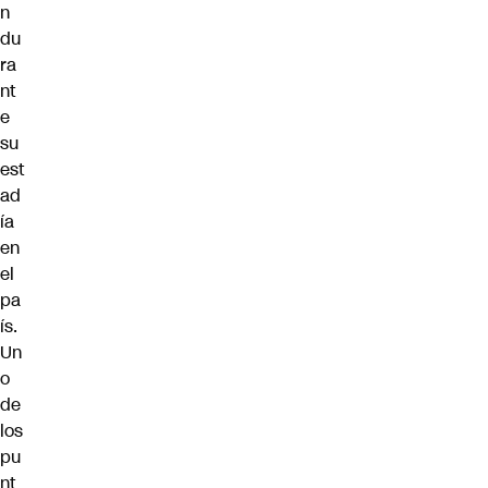
n
du
ra
nt
e
su
est
ad
ía
en
el
pa
ís.
Un
o
de
los
pu
nt