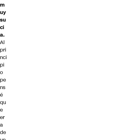
m
uy
su
ci
a.
Al
pri
nci
pi
o
pe
ns
é
qu
e
er
a
de
un