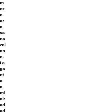
m
oz
o
er
a
ve
ne
zol
an
o.
La
ge
nt
e
a
mi
alr
ed
ed