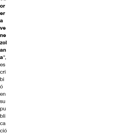
or
er
a
ve
ne
zol
an
a
“,
es
cri
bi
ó
en
su
pu
bli
ca
ció