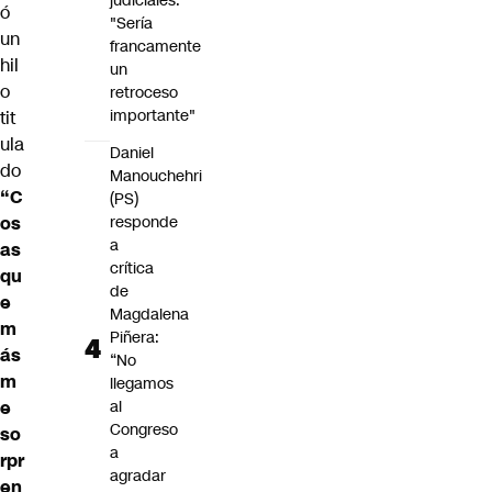
judiciales:
ó
"Sería
un
francamente
hil
un
o
retroceso
importante"
tit
ula
Daniel
do
Manouchehri
“C
(PS)
os
responde
a
as
crítica
qu
de
e
Magdalena
m
Piñera:
ás
“No
m
llegamos
e
al
Congreso
so
a
rpr
agradar
en