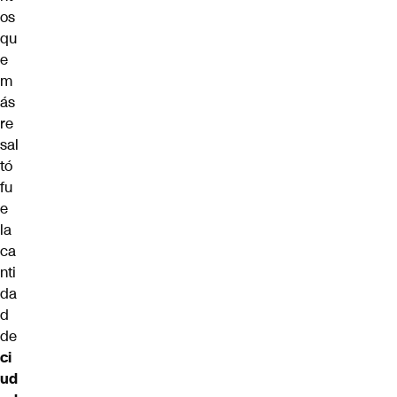
os
qu
e
m
ás
re
sal
tó
fu
e
la
ca
nti
da
d
de
ci
ud