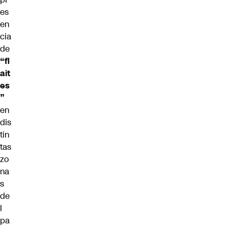
es
en
cia
de
“fl
ait
es
”
en
dis
tin
tas
zo
na
s
de
l
pa