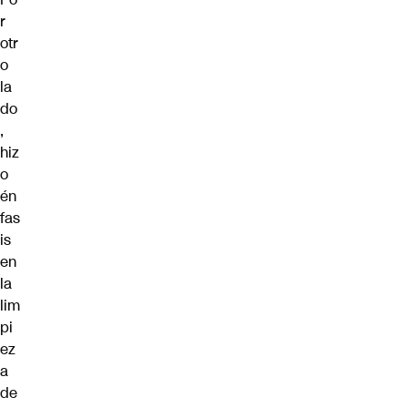
r
otr
o
la
do
,
hiz
o
én
fas
is
en
la
lim
pi
ez
a
de