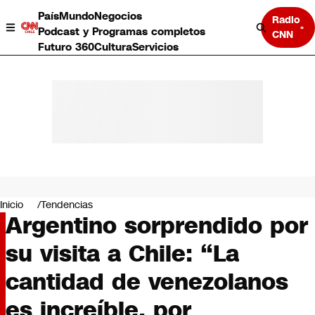
País
Mundo
Negocios
Radio
Podcast y Programas completos
CNN
Futuro 360
Cultura
Servicios
País
Mundo
Negocios
Inicio
Tendencias
Argentino sorprendido por
Deportes
Programas completos
su visita a Chile: “La
Cultura
Servicios
cantidad de venezolanos
Bits
CNN Data
es increíble, por
CNN tiempo