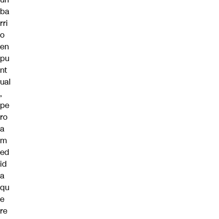
ba
rri
o
en
pu
nt
ual
,
pe
ro
a
m
ed
id
a
qu
e
re