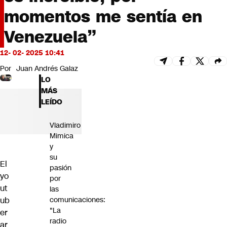
Futuro 360
momentos me sentía en
Opinión
Venezuela”
12- 02- 2025 10:41
Por
Juan Andrés Galaz
LO
MÁS
LEÍDO
Vladimiro
Mimica
y
su
El
pasión
yo
por
ut
las
ub
comunicaciones:
"La
er
radio
ar