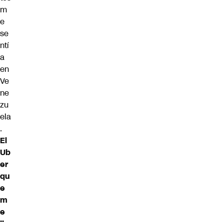
m
e
se
ntí
a
en
Ve
ne
zu
ela
.
El
Ub
er
qu
e
m
e