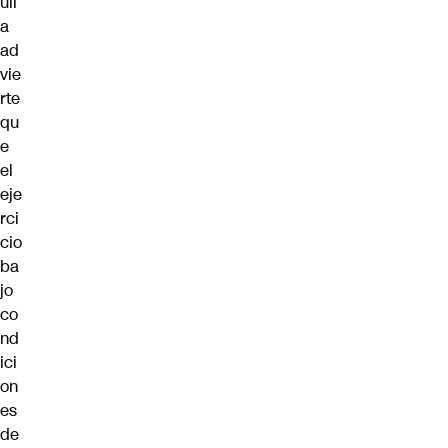
uil
a
ad
vie
rte
qu
e
el
eje
rci
cio
ba
jo
co
nd
ici
on
es
de