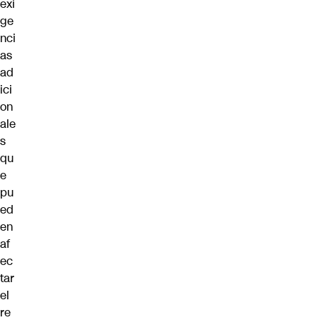
exi
ge
nci
as
ad
ici
on
ale
s
qu
e
pu
ed
en
af
ec
tar
el
re