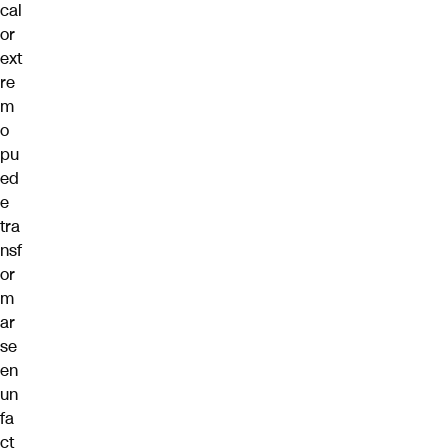
cal
or
ext
re
m
o
pu
ed
e
tra
nsf
or
m
ar
se
en
un
fa
ct