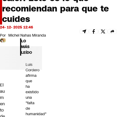
Futuro 360
recomiendan para que te
Opinión
cuides
24- 12- 2025 12:46
Por
Michel Nahas Miranda
LO
MÁS
LEÍDO
Luis
Cordero
afirma
que
El
ha
au
existido
m
una
"falta
en
de
to
humanidad"
de