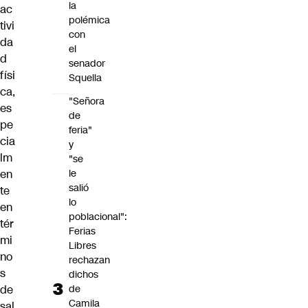
la
ac
polémica
tivi
con
da
el
d
senador
físi
Squella
ca,
"Señora
es
de
pe
feria"
cia
y
lm
"se
le
en
salió
te
lo
en
poblacional":
tér
Ferias
mi
Libres
no
rechazan
s
dichos
de
de
Camila
sal