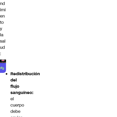
nd
imi
en
to
y
la
sal
ud
:
Redistribución
del
flujo
sanguíneo:
el
cuerpo
debe