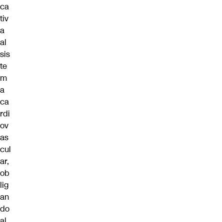
ca
tiv
a
al
sis
te
m
a
ca
rdi
ov
as
cul
ar,
ob
lig
an
do
al