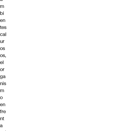
m
bi
en
tes
cal
ur
os
os,
el
or
ga
nis
m
o
en
fre
nt
a