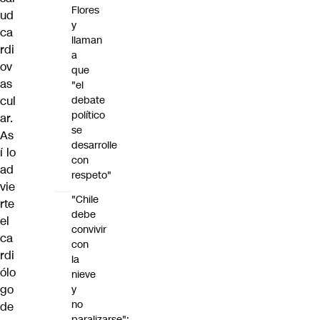
Flores
ud
y
ca
llaman
rdi
a
ov
que
as
"el
debate
cul
político
ar.
se
As
desarrolle
í lo
con
ad
respeto"
vie
"Chile
rte
debe
el
convivir
ca
con
rdi
la
ólo
nieve
go
y
no
de
paralizarse":