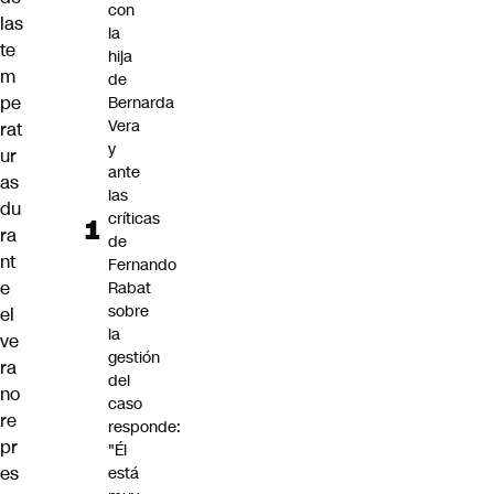
con
las
la
te
hija
m
de
pe
Bernarda
Vera
rat
y
ur
ante
as
las
du
críticas
ra
de
nt
Fernando
e
Rabat
sobre
el
la
ve
gestión
ra
del
no
caso
re
responde:
pr
"Él
es
está