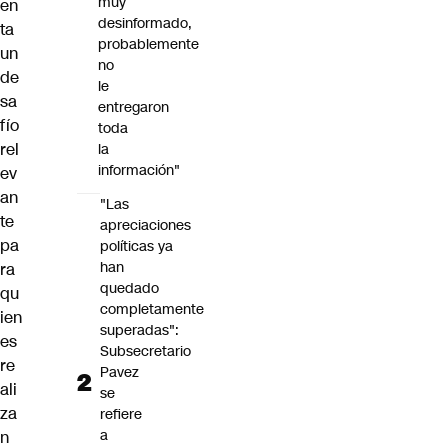
muy
en
desinformado,
ta
probablemente
un
no
de
le
sa
entregaron
fío
toda
rel
la
información"
ev
an
"Las
te
apreciaciones
pa
políticas ya
han
ra
quedado
qu
completamente
ien
superadas":
es
Subsecretario
re
Pavez
ali
se
za
refiere
a
n