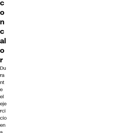
c
o
n
c
al
o
r
Du
ra
nt
e
el
eje
rci
cio
en
a