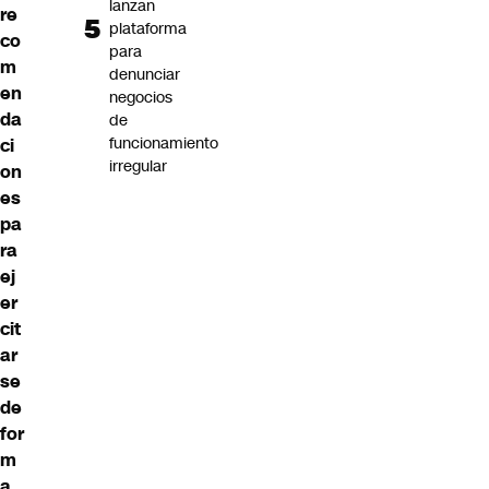
lanzan
re
plataforma
co
para
m
denunciar
en
negocios
da
de
funcionamiento
ci
irregular
on
es
pa
ra
ej
er
cit
ar
se
de
for
m
a