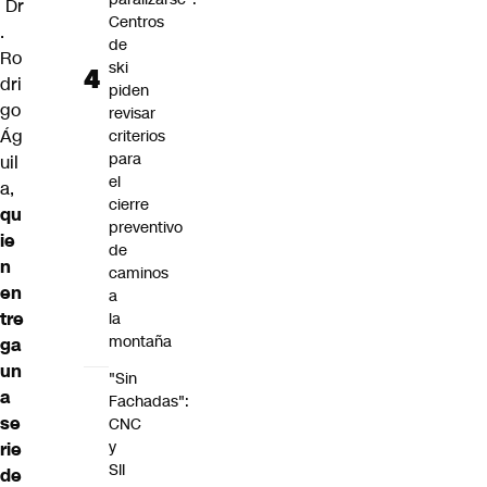
Dr
Centros
.
de
Ro
ski
dri
piden
go
revisar
Ág
criterios
para
uil
el
a,
cierre
qu
preventivo
ie
de
n
caminos
en
a
tre
la
montaña
ga
un
"Sin
a
Fachadas":
se
CNC
y
rie
SII
de