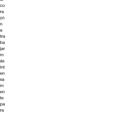
co
ra
zó
n
a
tra
ba
jar
m
ás
int
en
sa
m
en
te
pa
ra