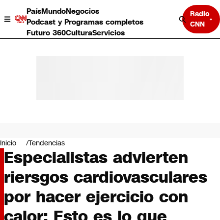
País
Mundo
Negocios
Radio
Podcast y Programas completos
CNN
Futuro 360
Cultura
Servicios
País
Mundo
Negocios
Inicio
Tendencias
Especialistas advierten
Deportes
Programas completos
riersgos cardiovasculares
Cultura
Servicios
por hacer ejercicio con
Bits
CNN Data
calor: Esto es lo que
CNN tiempo