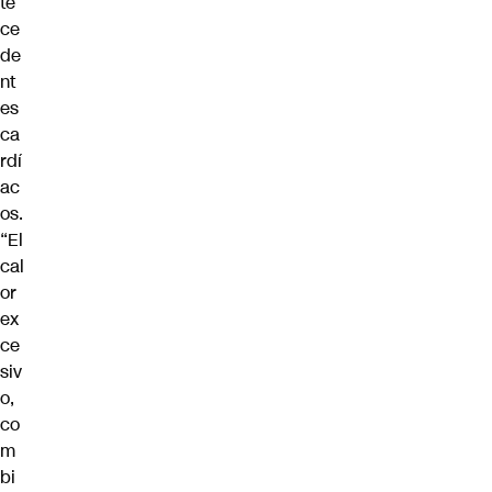
te
ce
de
nt
es
ca
rdí
ac
os.
“El
cal
or
ex
ce
siv
o,
co
m
bi