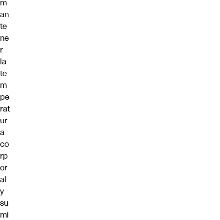
m
an
te
ne
r
la
te
m
pe
rat
ur
a
co
rp
or
al
y
su
mi