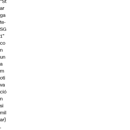
“St
ar
ga
te-
SG
1”
co
n
un
a
m
oti
va
ció
n
si
mil
ar)
.