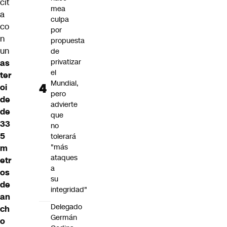
cit
mea
a
culpa
co
por
n
propuesta
un
de
privatizar
as
el
ter
Mundial,
oi
pero
de
advierte
de
que
33
no
5
tolerará
"más
m
ataques
etr
a
os
su
de
integridad"
an
Delegado
ch
Germán
o