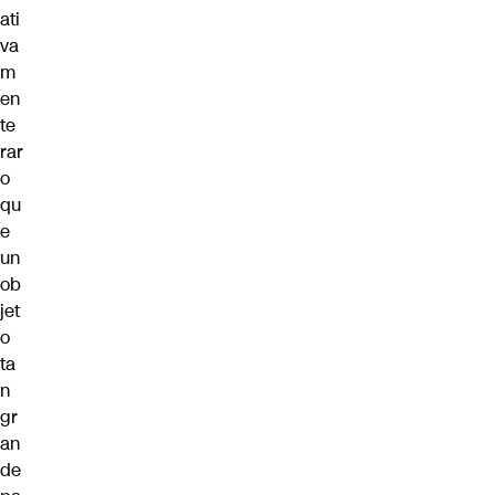
ati
va
m
en
te
rar
o
qu
e
un
ob
jet
o
ta
n
gr
an
de