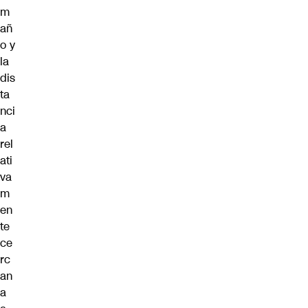
m
añ
o y
la
dis
ta
nci
a
rel
ati
va
m
en
te
ce
rc
an
a