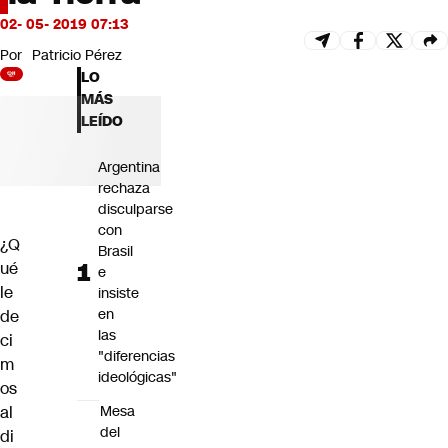
Futuro 360
02- 05- 2019 07:13
Opinión
Por
Patricio Pérez
LO
MÁS
LEÍDO
Argentina
rechaza
disculparse
con
¿Q
Brasil
ué
e
le
insiste
en
de
las
ci
"diferencias
m
ideológicas"
os
al
Mesa
del
di