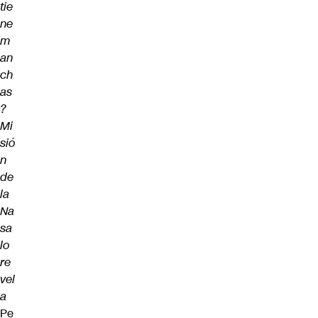
tie
ne
m
an
ch
as
?
Mi
sió
n
de
la
Na
sa
lo
re
vel
a
Pe