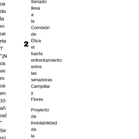
Senado
os
lleva
de
a
la
la
m
Comisión
ue
de
rte
Ética
el
?
fuerte
“¡N
enfrentamiento
os
entre
ve
las
m
senadoras
os
Campillai
en
y
Flores
10
añ
Proyecto
os!
de
”
Inviolabilidad
de
Se
la
gú