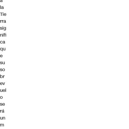
a
la
Tie
rra
sig
nifi
ca
qu
e
su
so
br
ev
uel
o
se
rá
un
m