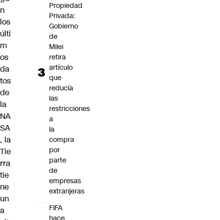
Propiedad
n
Privada:
los
Gobierno
últi
de
m
Milei
os
retira
artículo
da
que
tos
reducía
de
las
la
restricciones
NA
a
SA
la
, la
compra
por
Tie
parte
rra
de
tie
empresas
ne
extranjeras
un
FIFA
a
hace