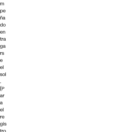
m
pe
ña
do
en
tra
ga
rs
e
el
sol
.
(P
ar
a
el
re
gis
tro