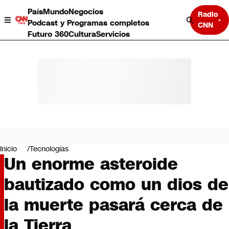
País
Mundo
Negocios
Radio
Podcast y Programas completos
CNN
Futuro 360
Cultura
Servicios
País
Mundo
Negocios
Inicio
Tecnologías
Un enorme asteroide
Deportes
Programas completos
bautizado como un dios de
Cultura
Servicios
la muerte pasará cerca de
Bits
CNN Data
la Tierra
CNN tiempo