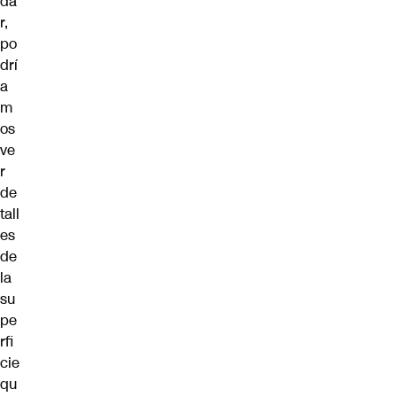
da
r,
po
drí
a
m
os
ve
r
de
tall
es
de
la
su
pe
rfi
cie
qu