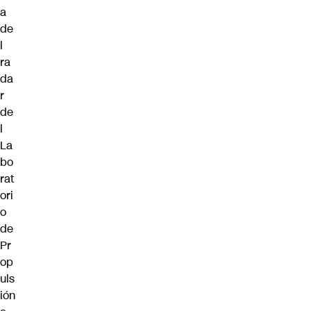
a
de
l
ra
da
r
de
l
La
bo
rat
ori
o
de
Pr
op
uls
ión