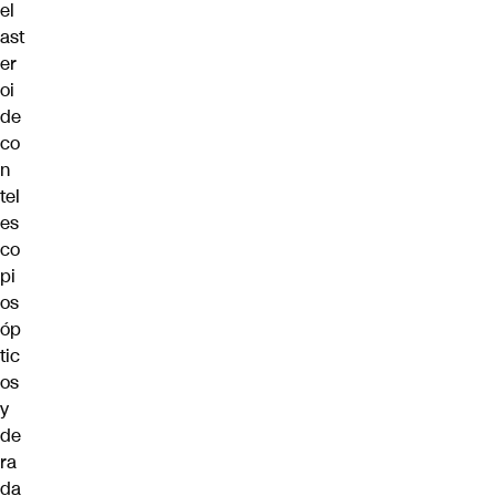
el
ast
er
oi
de
co
n
tel
es
co
pi
os
óp
tic
os
y
de
ra
da