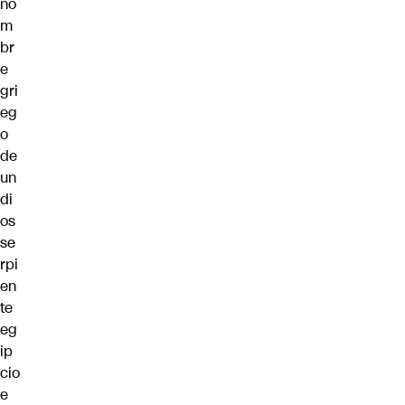
no
m
br
e
gri
eg
o
de
un
di
os
se
rpi
en
te
eg
ip
cio
e