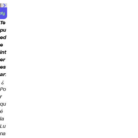
Te
pu
ed
e
int
er
es
ar
:
¿
Po
r
qu
é
la
Lu
na