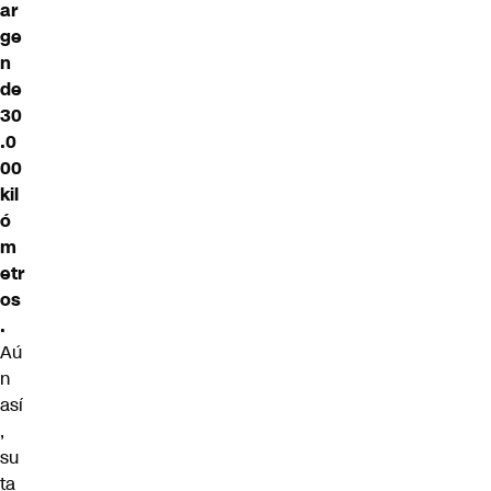
ar
ge
n
de
30
.0
00
kil
ó
m
etr
os
.
Aú
n
así
,
su
ta