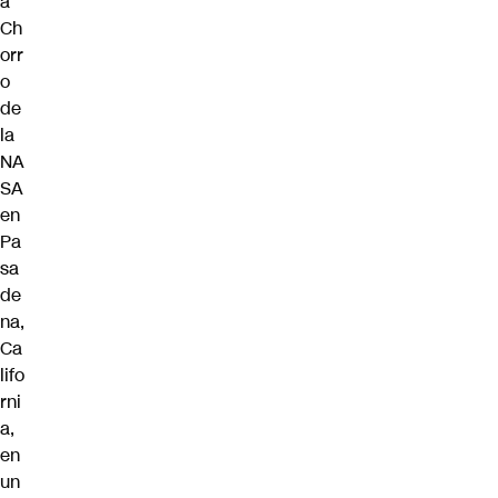
a
Ch
orr
o
de
la
NA
SA
en
Pa
sa
de
na,
Ca
lifo
rni
a,
en
un