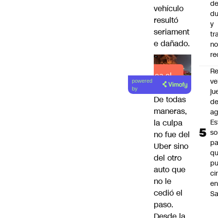
de
vehículo
du
resultó
y
seriament
tr
e dañado.
n
re
Re
Lea el
ve
powered
artículo
by
ju
De todas
d
maneras,
ag
Es
la culpa
so
no fue del
pa
Uber sino
qu
del otro
p
auto que
ci
no le
e
cedió el
Sa
paso.
Desde la