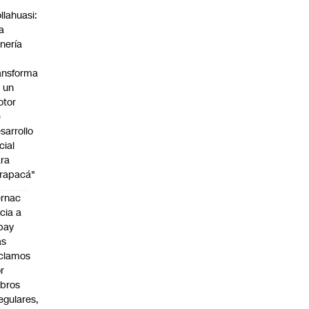
n
llahuasi:
a
nería
ansforma
 un
otor
e
sarrollo
cial
ra
rapacá"
rnac
icia a
pay
as
clamos
r
bros
regulares,