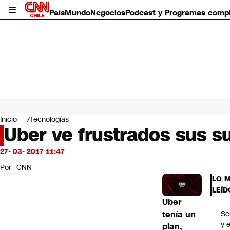
País
Mundo
Negocios
Podcast y Programas comp
País
Mundo
Inicio
Tecnologías
Negocios
Uber ve frustrados sus su
Deportes
Programas completos
27- 03- 2017 11:47
Cultura
Por
CNN
Servicios
LO 
Bits
LEÍD
CNN Data
Uber
CNN tiempo
tenía un
Sc
Futuro 360
y e
plan,
Opinión