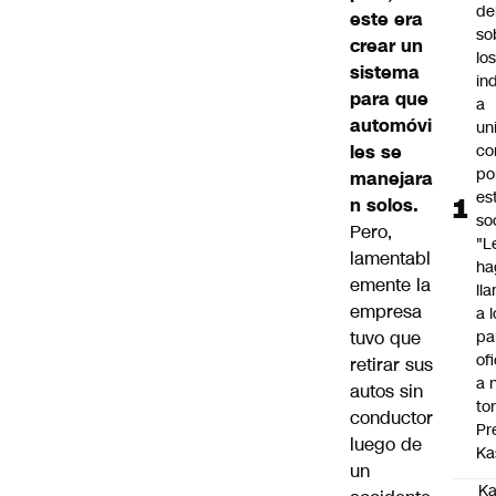
de
este era
so
crear un
lo
sistema
in
para que
a
automóvi
un
les se
co
po
manejara
es
n solos.
so
Pero,
"L
lamentabl
ha
emente la
ll
empresa
a 
tuvo que
pa
ofi
retirar sus
a 
autos sin
to
conductor
Pr
luego de
Ka
un
Ka