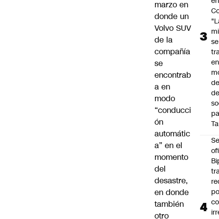
e
marzo en
Co
donde un
"L
Volvo SUV
mi
de la
se
compañía
tr
en
se
m
encontrab
d
a en
de
modo
so
“conducci
pa
ón
Ta
automátic
Se
a” en el
of
momento
Bi
del
tr
desastre,
re
en donde
po
co
también
ir
otro