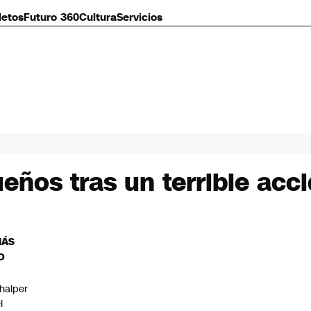
letos
Futuro 360
Cultura
Servicios
eños tras un terrible acc
MÁS
O
halper
l