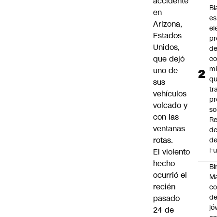
accidente
Bi
en
es
Arizona,
el
Estados
pr
Unidos,
d
que dejó
co
mi
uno de
q
sus
tr
vehículos
pr
volcado y
so
con las
Re
ventanas
de
rotas.
de
Fu
El violento
hecho
Bi
ocurrió el
Ma
recién
co
de
pasado
jó
24 de