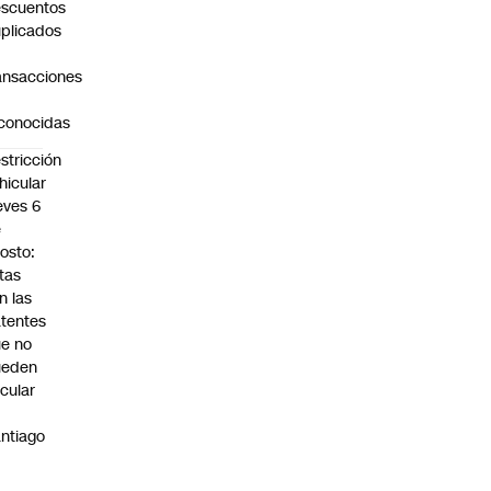
scuentos
plicados
ansacciones
o
conocidas
stricción
hicular
eves 6
e
osto:
tas
n las
tentes
e no
ueden
rcular
n
ntiago