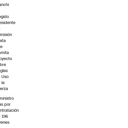
anchi
egido
esidente
e
misión
xta
ue
amita
oyecto
bre
glas
 Uso
 la
erza
ministro
s por
ntratación
 196
venes