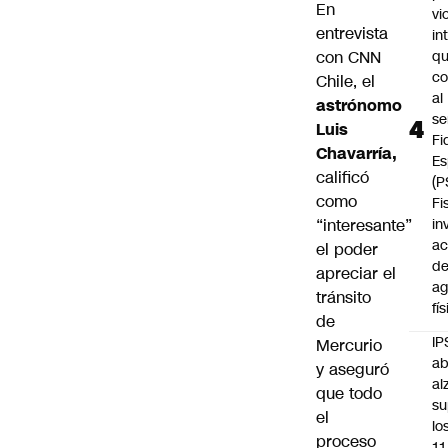
En
vi
entrevista
in
con CNN
q
c
Chile, el
al
astrónomo
se
Luis
Fi
Chavarría,
Es
calificó
(P
como
Fi
“interesante”
in
ac
el poder
d
apreciar
el
ag
tránsito
fí
de
IP
Mercurio
ab
y aseguró
al
que todo
su
el
lo
proceso
11