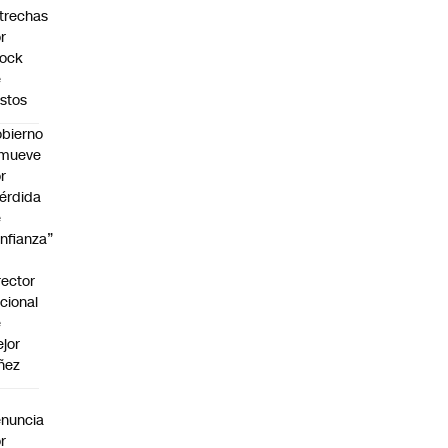
trechas
r
hock
e
stos
bierno
emueve
r
érdida
e
nfianza”
rector
cional
e
jor
ñez
a
nuncia
r