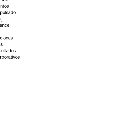
ntos
pulsado
r
.
vance
e
ciones
as
sultados
rporativos