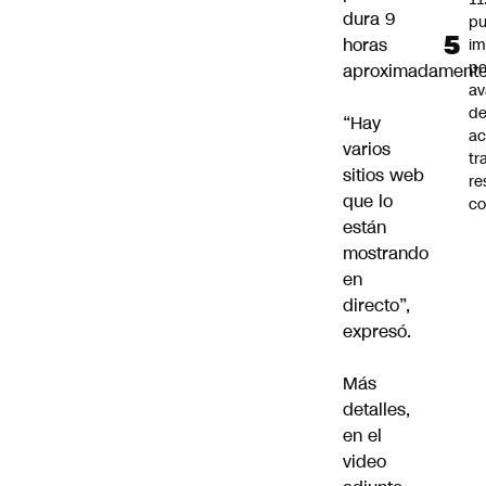
dura 9
pu
horas
im
po
aproximadamente
a
d
“Hay
ac
varios
tr
sitios web
re
que lo
co
están
mostrando
en
directo”,
expresó.
Más
detalles,
en el
video