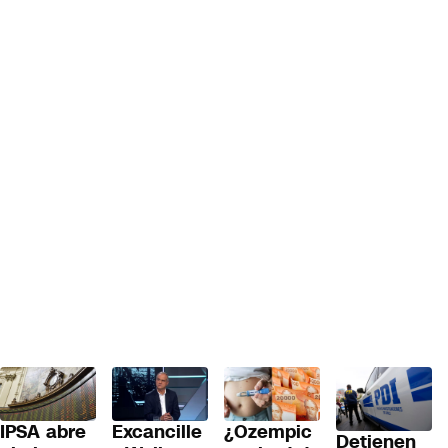
IPSA abre
Excancille
¿Ozempic
Detienen