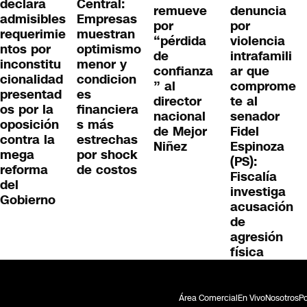
declara
Central:
remueve
denuncia
admisibles
Empresas
por
por
requerimie
muestran
“pérdida
violencia
ntos por
optimismo
de
intrafamili
inconstitu
menor y
confianza
ar que
cionalidad
condicion
” al
comprome
presentad
es
director
te al
os por la
financiera
nacional
senador
oposición
s más
de Mejor
Fidel
contra la
estrechas
Niñez
Espinoza
mega
por shock
(PS):
reforma
de costos
Fiscalía
del
investiga
Gobierno
acusación
de
agresión
física
Área Comercial
En Vivo
Nosotros
Po