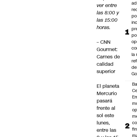
ad
ver entre
re
las 8:00 y
po
las 15:00
in
horas.
pr
po
–
CNN
op
co
Gourmet:
la
Carnes de
re
calidad
de
superior
Go
B
El planeta
Ce
Mercurio
E
pasará
mu
frente al
op
sol este
me
lunes,
co
fi
entre las
m