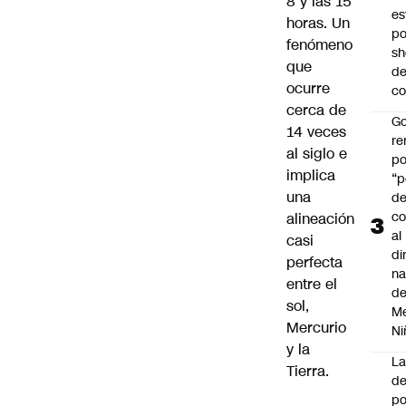
8 y las 15
es
horas. Un
po
fenómeno
s
que
d
ocurre
co
cerca de
Go
14 veces
r
al siglo e
po
implica
“p
una
d
co
alineación
al
casi
di
perfecta
na
entre el
d
sol,
Me
Mercurio
Ni
y la
L
Tierra.
de
po