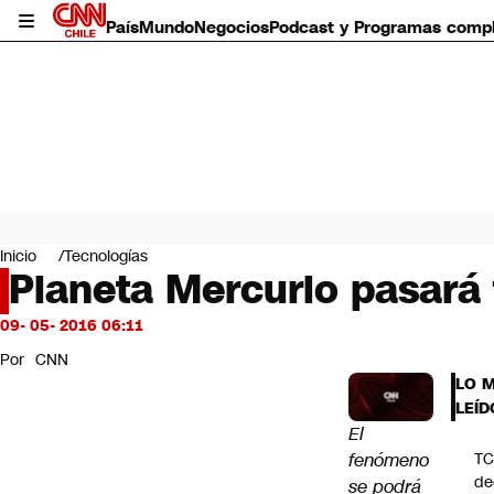
País
Mundo
Negocios
Podcast y Programas comp
País
Mundo
Inicio
Tecnologías
Negocios
Planeta Mercurio pasará f
Deportes
Programas completos
09- 05- 2016 06:11
Cultura
Por
CNN
Servicios
LO 
Bits
LEÍD
CNN Data
El
CNN tiempo
fenómeno
T
Futuro 360
de
se podrá
Opinión