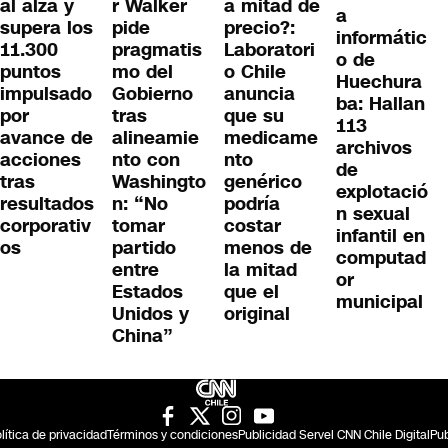
al alza y
r Walker
a mitad de
a
supera los
pide
precio?:
informátic
11.300
pragmatis
Laboratori
o de
puntos
mo del
o Chile
Huechura
impulsado
Gobierno
anuncia
ba: Hallan
por
tras
que su
113
avance de
alineamie
medicame
archivos
acciones
nto con
nto
de
tras
Washingto
genérico
explotació
resultados
n: “No
podría
n sexual
corporativ
tomar
costar
infantil en
os
partido
menos de
computad
entre
la mitad
or
Estados
que el
municipal
Unidos y
original
China”
lítica de privacidad
Términos y condiciones
Publicidad Servel CNN Chile Digital
Pub