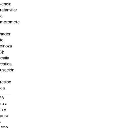
olencia
trafamiliar
ue
ompromete
nador
del
pinoza
S):
scalía
vestiga
usación
e
resión
sica
SA
re al
za y
pera
s
.300