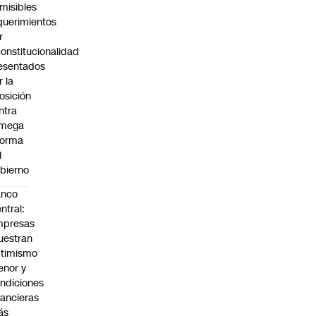
misibles
querimientos
r
constitucionalidad
esentados
r la
osición
ntra
 mega
forma
l
bierno
anco
ntral:
mpresas
estran
timismo
nor y
ndiciones
nancieras
ás