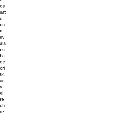
de
sat
ó
un
a
av
ala
nc
ha
de
crí
tic
as
y
el
re
ch
az