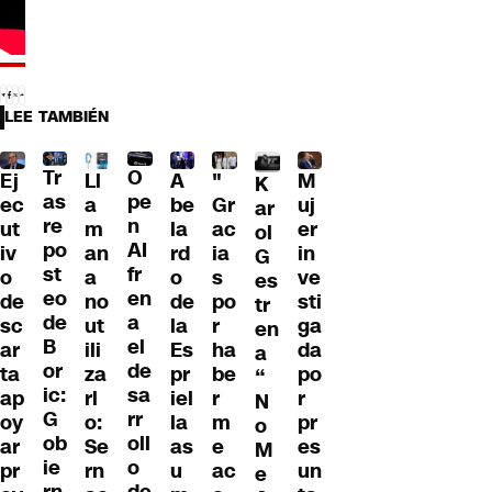
LEE TAMBIÉN
Tr
O
Ll
A
"
M
Ej
K
as
pe
a
be
Gr
uj
ec
ar
re
n
m
la
ac
er
ut
ol
po
AI
an
rd
ia
in
iv
G
st
fr
a
o
s
ve
o
es
eo
en
no
de
po
sti
de
tr
de
a
ut
la
r
ga
sc
en
B
el
ili
Es
ha
da
ar
a
or
de
za
pr
be
po
ta
“
ic:
sa
rl
iel
r
r
ap
N
G
rr
o:
la
m
pr
oy
o
ob
oll
Se
as
e
es
ar
M
ie
o
rn
u
ac
un
pr
e