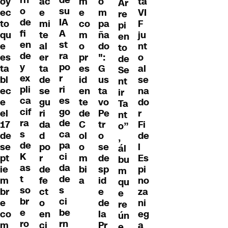
rn
de
ac
m
o
ta
oy
Ar
o
su
e
e
m
VI
ec
re
de
IA
mi
co
pa
F
to
pi
fi
A
te
m
ña
ju
qu
en
en
st
al
o
do
nt
e
to
de
ra
er
pr
":
o
es
de
y
po
ta
es
G
al
ta
Se
ex
r
de
id
us
se
bl
nt
pli
ri
se
en
ta
na
ec
ir
ca
es
gu
te
vo
do
e
Ta
cif
go
ri
de
Pe
r
el
nt
ra
de
da
C
tr
Fi
17
o”
s
ca
d
ol
o
de
de
,
de
pa
po
o
se
l
se
ál
K
ci
r
m
de
Es
pt
bu
as
da
de
bi
sp
pi
ie
m
t
de
fe
a
id
no
m
qu
so
s
ct
e
za
br
e
br
ci
o
de
ni
e
re
e
be
en
la
eg
co
ún
ro
rn
ci
Pr
a
m
e