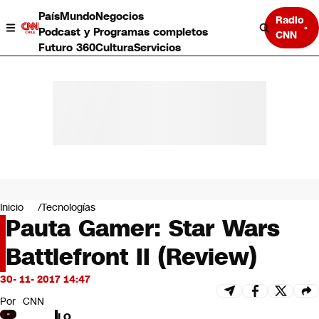
País
Mundo
Negocios
Radio
Podcast y Programas completos
CNN
Futuro 360
Cultura
Servicios
País
Mundo
Negocios
Inicio
Tecnologías
Pauta Gamer: Star Wars
Deportes
Programas completos
Battlefront II (Review)
Cultura
Servicios
30- 11- 2017 14:47
Bits
CNN Data
Por
CNN
CNN tiempo
LO