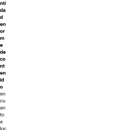
nti
da
d
en
or
m
e
de
co
nt
en
id
o
en
cu
an
to
a
loc