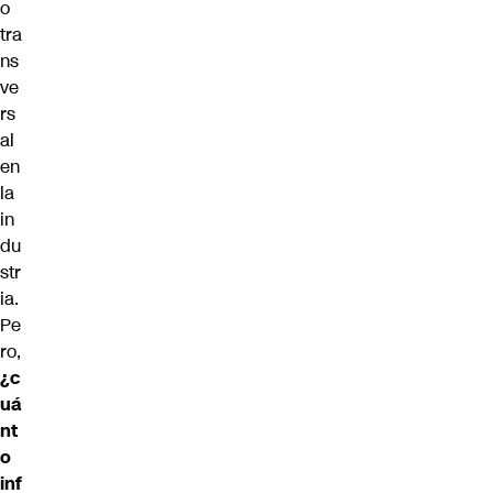
o
tra
ns
ve
rs
al
en
la
in
du
str
ia.
Pe
ro,
¿c
uá
nt
o
inf