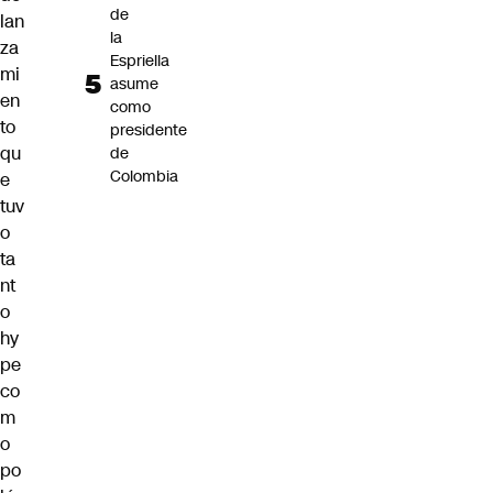
de
lan
la
za
Espriella
mi
asume
en
como
to
presidente
qu
de
Colombia
e
tuv
o
ta
nt
o
hy
pe
co
m
o
po