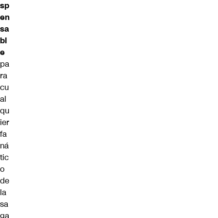
sp
en
sa
bl
e
pa
ra
cu
al
qu
ier
fa
ná
tic
o
de
la
sa
ga