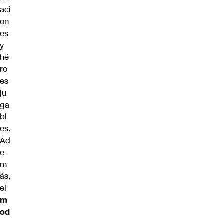
aci
on
es
y
hé
ro
es
ju
ga
bl
es.
Ad
e
m
ás,
el
m
od