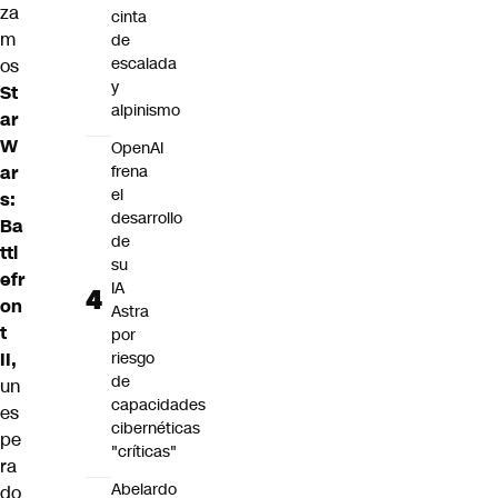
za
cinta
m
de
escalada
os
y
St
alpinismo
ar
W
OpenAI
ar
frena
el
s:
desarrollo
Ba
de
ttl
su
efr
IA
on
Astra
t
por
II,
riesgo
de
un
capacidades
es
cibernéticas
pe
"críticas"
ra
Abelardo
do