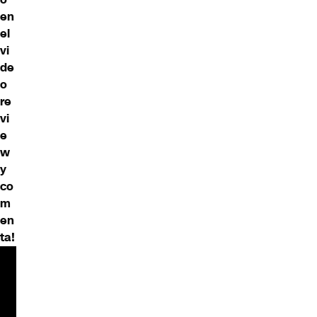
en
el
vi
de
o
re
vi
e
w
y
co
m
en
ta!