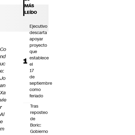
Futuro 360
MÁS
Opinión
LEÍDO
Ejecutivo
descarta
apoyar
proyecto
Co
que
nd
establece
uc
el
e:
17
de
Jo
septiembre
an
como
Xa
feriado
vie
Tras
r
reposteo
Al
de
e
Boric:
m
Gobierno