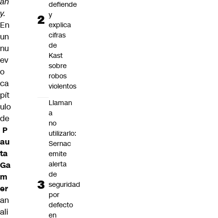
an
defiende
y.
y
En
explica
cifras
un
de
nu
Kast
ev
sobre
o
robos
ca
violentos
pít
Llaman
ulo
a
de
no
P
utilizarlo:
au
Sernac
ta
emite
alerta
Ga
de
m
seguridad
er
por
an
defecto
ali
en