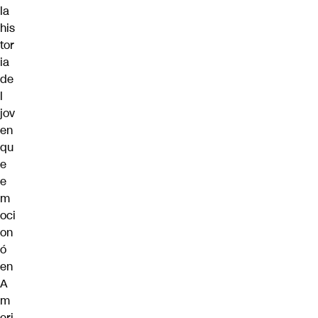
la
his
tor
ia
de
l
jov
en
qu
e
e
m
oci
on
ó
en
A
m
eri