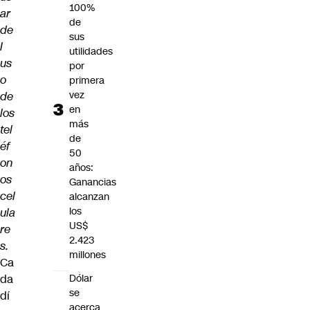
100%
ar
de
de
sus
l
utilidades
us
por
o
primera
vez
de
en
los
más
tel
de
éf
50
on
años:
os
Ganancias
cel
alcanzan
los
ula
US$
re
2.423
s.
millones
Ca
da
Dólar
se
dí
acerca