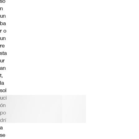
so
n
un
ba
r o
un
re
sta
ur
an
t,
la
sol
uci
ón
po
drí
a
se