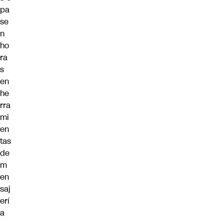
pa
se
n
ho
ra
s
en
he
rra
mi
en
tas
de
m
en
saj
erí
a