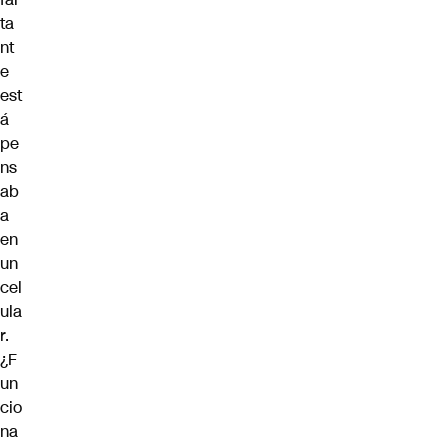
ta
nt
e
est
á
pe
ns
ab
a
en
un
cel
ula
r.
¿F
un
cio
na