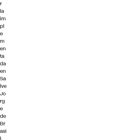
r
la
im
pl
e
m
en
ta
da
en
Sa
lve
Jo
rg
e
de
Br
asi
l
.