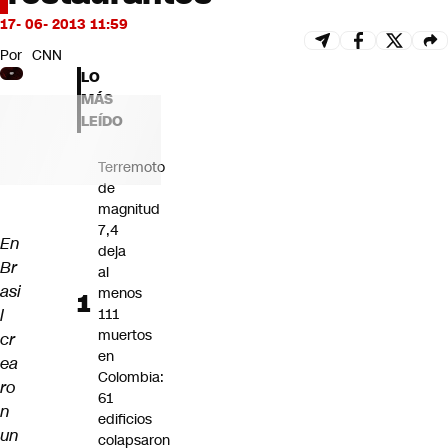
Futuro 360
17- 06- 2013 11:59
Opinión
Por
CNN
LO
MÁS
LEÍDO
Terremoto
de
magnitud
7,4
En
deja
Br
al
asi
menos
l
111
muertos
cr
en
ea
Colombia:
ro
61
n
edificios
un
colapsaron