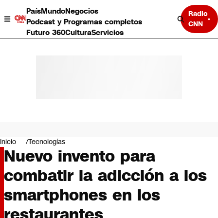
País
Mundo
Negocios
Radio
Podcast y Programas completos
CNN
Futuro 360
Cultura
Servicios
País
Mundo
Negocios
Inicio
Tecnologías
Nuevo invento para
Deportes
Programas completos
combatir la adicción a los
Cultura
Servicios
smartphones en los
Bits
CNN Data
restaurantes
CNN tiempo