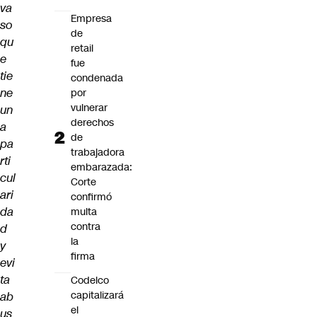
va
Empresa
so
de
qu
retail
e
fue
tie
condenada
ne
por
vulnerar
un
derechos
a
de
pa
trabajadora
rti
embarazada:
cul
Corte
ari
confirmó
da
multa
contra
d
la
y
firma
evi
ta
Codelco
capitalizará
ab
el
us