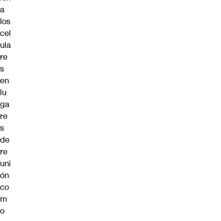
a
los
cel
ula
re
s
en
lu
ga
re
s
de
re
uni
ón
co
m
o