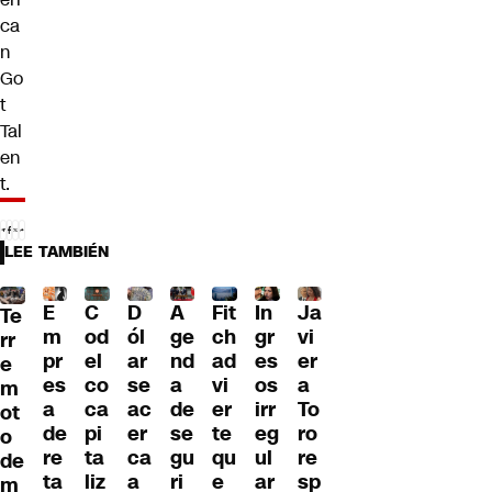
ca
n
Go
t
Tal
en
t
.
LEE TAMBIÉN
E
C
D
A
Fit
In
Ja
Te
m
od
ól
ge
ch
gr
vi
rr
pr
el
ar
nd
ad
es
er
e
es
co
se
a
vi
os
a
m
a
ca
ac
de
er
irr
To
ot
de
pi
er
se
te
eg
ro
o
re
ta
ca
gu
qu
ul
re
de
ta
liz
a
ri
e
ar
sp
m