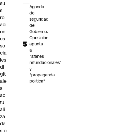
su
Agenda
s
de
rel
seguridad
aci
del
on
Gobierno:
Oposición
es
apunta
so
a
cia
"afanes
les
refundacionales"
di
y
git
"propaganda
ale
política"
s
ac
tu
ali
za
da
s o