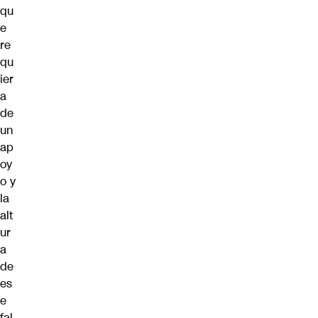
qu
e
re
qu
ier
a
de
un
ap
oy
o y
la
alt
ur
a
de
es
e
fal