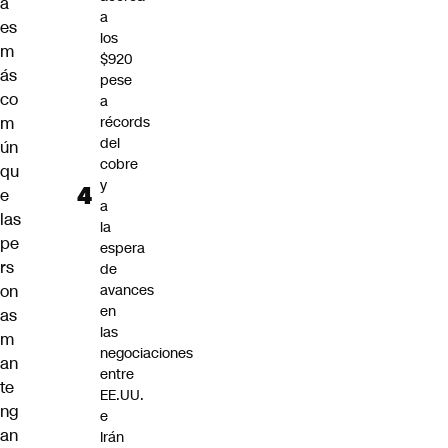
a
a
es
los
m
$920
ás
pese
co
a
m
récords
del
ún
cobre
qu
y
e
a
las
la
pe
espera
rs
de
on
avances
en
as
las
m
negociaciones
an
entre
te
EE.UU.
ng
e
an
Irán