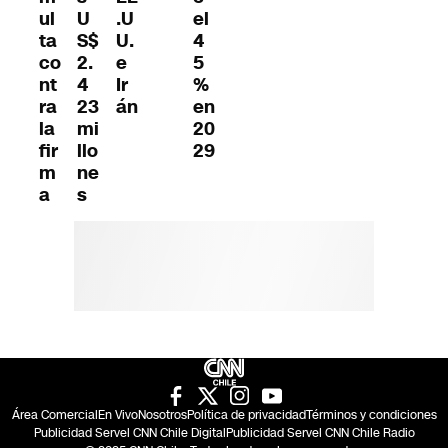
ul
U
.U
el
ta
S$
U.
4
co
2.
e
5
nt
4
Ir
%
ra
23
án
en
la
mi
20
fir
llo
29
m
ne
a
s
Área Comercial
En Vivo
Nosotros
Política de privacidad
Términos y condiciones
Publicidad Servel CNN Chile Digital
Publicidad Servel CNN Chile Radio