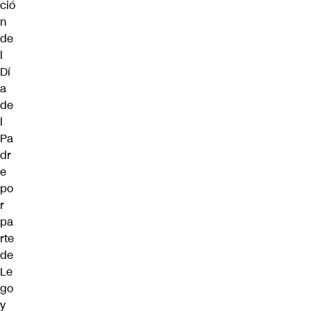
ció
n
de
l
Dí
a
de
l
Pa
dr
e
po
r
pa
rte
de
Le
go
y