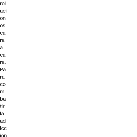
rel
aci
on
es
ca
ra
a
ca
ra.
Pa
ra
co
m
ba
tir
la
ad
icc
ión