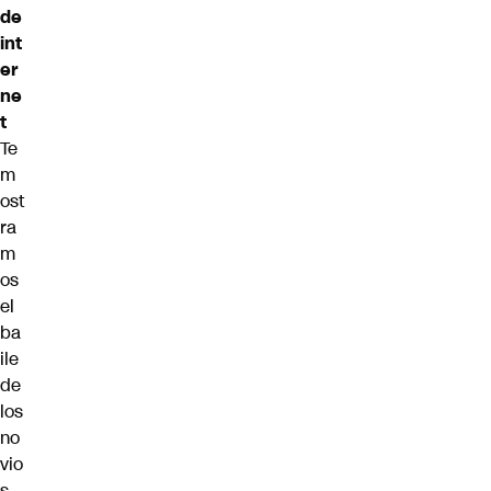
de
int
er
ne
t
Te
m
ost
ra
m
os
el
ba
ile
de
los
no
vio
s