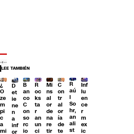
LEE TAMBIÉN
R
¿
B
R
Mi
C
Inf
D
aú
O
an
oc
ns
on
lu
et
l
ze
co
ks
al
tr
en
ie
So
m
C
ta
or
al
ce
ne
hr,
pi
on
r
de
or
r
n
an
c
so
an
na
ía
m
a
ali
a
rc
un
re
de
ex
inf
st
mi
io
ci
tir
te
ic
or