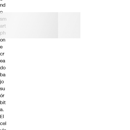
nd
o
sm
art
ph
on
e
cr
ea
do
ba
jo
su
ór
bit
a.
El
cel