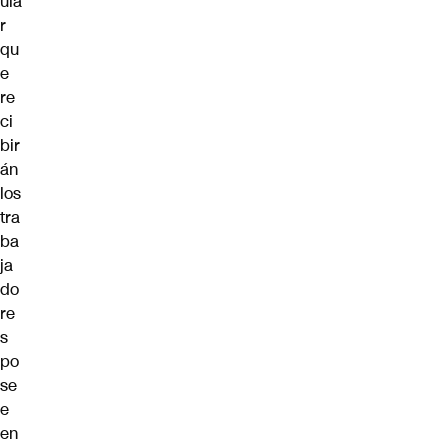
ula
r
qu
e
re
ci
bir
án
los
tra
ba
ja
do
re
s
po
se
e
en