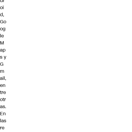
dr
oi
d,
Go
og
le
M
ap
s y
G
m
ail,
en
tre
otr
as.
En
las
re