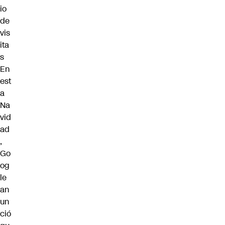
io
de
vis
ita
s
En
est
a
Na
vid
ad
,
Go
og
le
an
un
ció