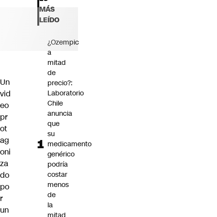
Futuro 360
MÁS
Opinión
LEÍDO
¿Ozempic
a
mitad
de
Un
precio?:
vid
Laboratorio
Chile
eo
anuncia
pr
que
ot
su
ag
medicamento
oni
genérico
za
podría
do
costar
menos
po
de
r
la
un
mitad