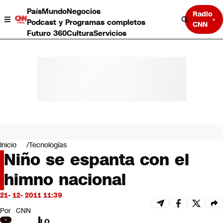
País
Mundo
Negocios
Radio
Podcast y Programas completos
CNN
Futuro 360
Cultura
Servicios
País
Mundo
Negocios
Inicio
Tecnologías
Niño se espanta con el
Deportes
Programas completos
himno nacional
Cultura
Servicios
21- 12- 2011 11:39
Bits
CNN Data
Por
CNN
CNN tiempo
LO