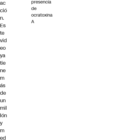
presencia
ac
de
ció
ocratoxina
n.
A
Es
te
vid
eo
ya
tie
ne
m
ás
de
un
mil
lón
y
m
ed