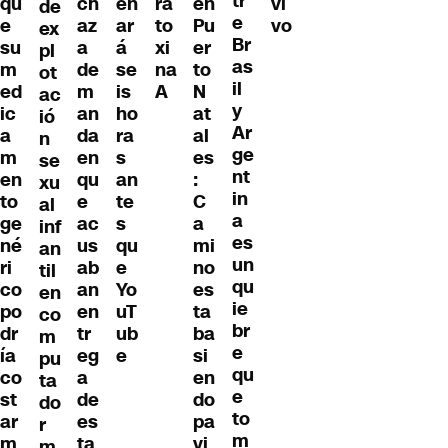
tr
qu
ch
en
ra
en
vi
de
e
e
az
ar
to
Pu
vo
ex
Br
su
a
á
xi
er
pl
as
m
de
se
na
to
ot
il
ed
m
is
A
N
ac
y
ic
an
ho
at
ió
Ar
a
da
ra
al
n
ge
m
en
s
es
se
nt
en
qu
an
:
xu
in
to
e
te
C
al
a
ge
ac
s
a
inf
es
né
us
qu
mi
an
un
ri
ab
e
no
til
qu
co
an
Yo
es
en
ie
po
en
uT
ta
co
br
dr
tr
ub
ba
m
e
ía
eg
e
si
pu
qu
co
a
en
ta
e
st
de
do
do
to
ar
es
pa
r
m
m
ta
vi
m