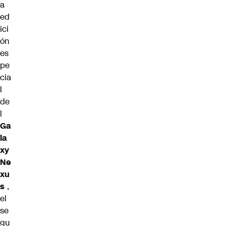
a
ed
ici
ón
es
pe
cia
l
de
l
Ga
la
xy
Ne
xu
s
,
el
se
gu