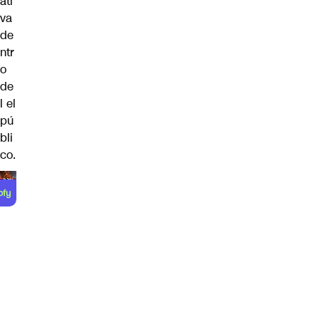
ati
va
de
ntr
o
de
l el
pú
bli
co.