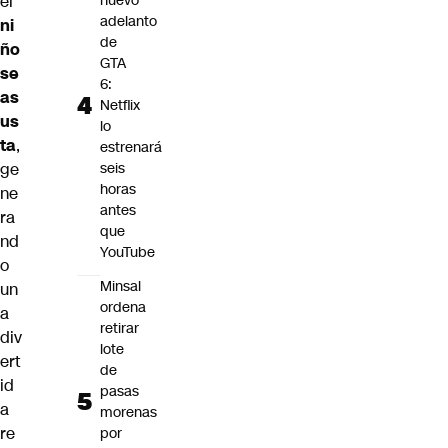
el
nuevo
adelanto
ni
de
ño
GTA
se
6:
as
Netflix
us
lo
ta
,
estrenará
ge
seis
horas
ne
antes
ra
que
nd
YouTube
o
Minsal
un
ordena
a
retirar
div
lote
ert
de
id
pasas
a
morenas
re
por