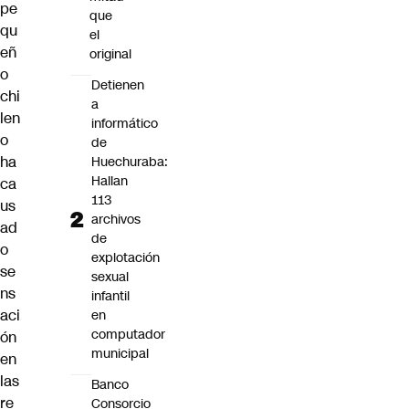
pe
que
qu
el
eñ
original
o
Detienen
chi
a
len
informático
o
de
ha
Huechuraba:
Hallan
ca
113
us
archivos
ad
de
o
explotación
se
sexual
ns
infantil
aci
en
computador
ón
municipal
en
las
Banco
re
Consorcio