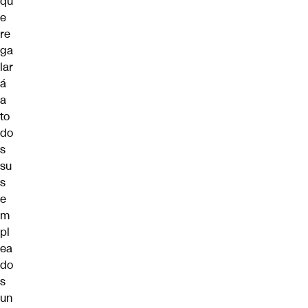
qu
e
re
ga
lar
á
a
to
do
s
su
s
e
m
pl
ea
do
s
un