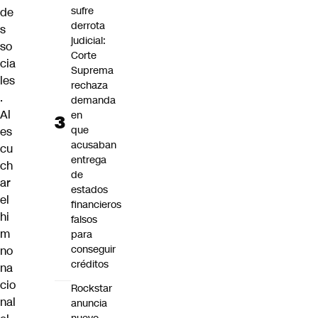
sufre
de
derrota
s
judicial:
so
Corte
cia
Suprema
les
rechaza
.
demanda
Al
en
que
es
acusaban
cu
entrega
ch
de
ar
estados
el
financieros
hi
falsos
m
para
conseguir
no
créditos
na
cio
Rockstar
nal
anuncia