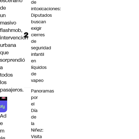
escenario
de
de
intoxicaciones:
un
Diputados
buscan
masivo
exigir
flashmob
,
cierres
intervención
de
urbana
seguridad
que
infantil
sorprendió
en
a
líquidos
de
todos
vapeo
los
pasajeros.
Panoramas
por
el
Día
Ad
de
e
la
Niñez:
m
Visita
ás,