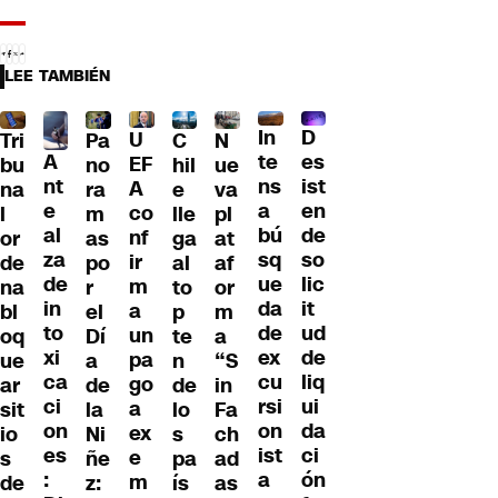
LEE TAMBIÉN
D
In
U
Tri
Pa
C
N
A
es
te
EF
bu
no
hil
ue
nt
ist
ns
A
na
ra
e
va
e
en
a
co
l
m
lle
pl
al
de
bú
nf
or
as
ga
at
za
so
sq
ir
de
po
al
af
de
lic
ue
m
na
r
to
or
in
it
da
a
bl
el
p
m
to
ud
de
un
oq
Dí
te
a
xi
de
ex
pa
ue
a
n
“S
ca
liq
cu
go
ar
de
de
in
ci
ui
rsi
a
sit
la
lo
Fa
on
da
on
ex
io
Ni
s
ch
es
ci
ist
e
s
ñe
pa
ad
:
ón
a
m
de
z:
ís
as