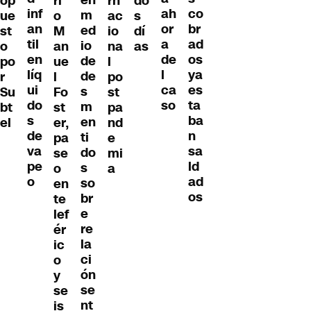
op
ri
rn
do
inf
co
ah
m
ue
o
ac
s
an
br
or
ed
st
M
io
dí
til
ad
a
io
o
an
na
as
en
os
de
de
po
ue
l
líq
ya
l
de
r
l
po
ui
es
ca
s
Su
Fo
st
do
ta
so
m
bt
st
pa
s
ba
en
el
er,
nd
de
n
ti
pa
e
va
sa
do
se
mi
pe
ld
s
o
a
o
ad
so
en
os
br
te
e
lef
re
ér
la
ic
ci
o
ón
y
se
se
nt
is