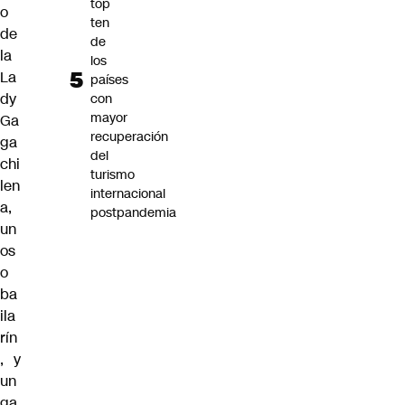
top
o
ten
de
de
la
los
La
países
dy
con
mayor
Ga
recuperación
ga
del
chi
turismo
len
internacional
a
,
postpandemia
un
os
o
ba
ila
rín
, y
un
ga