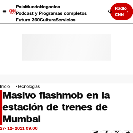
País
Mundo
Negocios
Radio
Podcast y Programas completos
CNN
Futuro 360
Cultura
Servicios
País
Mundo
Negocios
Inicio
Tecnologías
Masivo flashmob en la
Deportes
Programas completos
estación de trenes de
Cultura
Servicios
Mumbai
Bits
CNN Data
27- 12- 2011 09:00
CNN tiempo