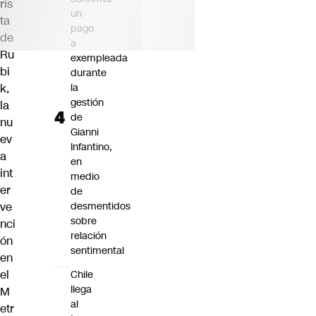
ris
un
ta
pago
de
a
Ru
exempleada
bi
durante
la
k
,
gestión
la
de
nu
Gianni
ev
Infantino,
a
en
int
medio
er
de
desmentidos
ve
sobre
nci
relación
ón
sentimental
en
el
Chile
llega
M
al
etr