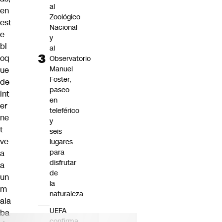
al
en
Zoológico
est
Nacional
e
y
bl
al
oq
Observatorio
Manuel
ue
Foster,
de
paseo
int
en
er
teleférico
ne
y
t
seis
ve
lugares
para
a
disfrutar
a
de
un
la
m
naturaleza
ala
UEFA
ba
confirma