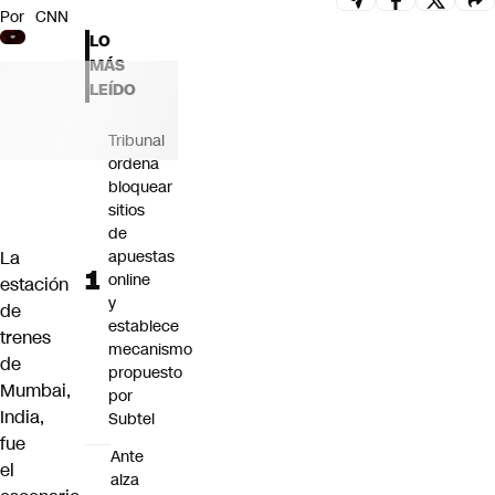
Por
CNN
Futuro 360
LO
Opinión
MÁS
LEÍDO
Tribunal
ordena
bloquear
sitios
de
La
apuestas
online
estación
y
de
establece
trenes
mecanismo
de
propuesto
Mumbai,
por
India,
Subtel
fue
Ante
el
alza