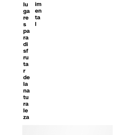
im
lu
en
ga
ta
re
l
s
pa
ra
di
sf
ru
ta
r
de
la
na
tu
ra
le
za