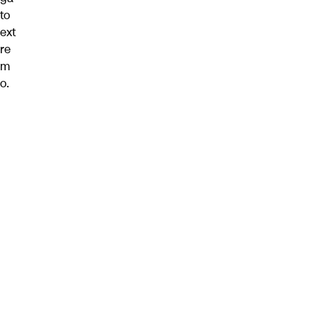
to
ext
re
m
o
.