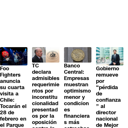
TC
Banco
Gobierno
Foo
declara
Central:
remueve
Fighters
admisibles
Empresas
por
anuncia
requerimie
muestran
“pérdida
su cuarta
ntos por
optimismo
de
visita a
inconstitu
menor y
confianza
Chile:
cionalidad
condicion
” al
Tocarán el
presentad
es
director
28 de
os por la
financiera
nacional
febrero en
oposición
s más
de Mejor
el Parque