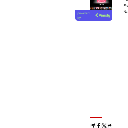
Es
Lea el
Na
powered
artículo
by