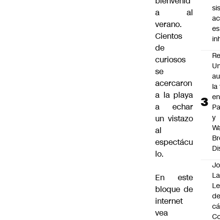
bienvenid
si
a al
ac
verano.
es
Cientos
i
de
Re
curiosos
Un
se
au
acercaron
la
a la playa
en
a echar
P
y
un vistazo
Wa
al
Br
espectácu
Di
lo.
Jo
La
En este
L
bloque de
de
internet
cá
vea
Co