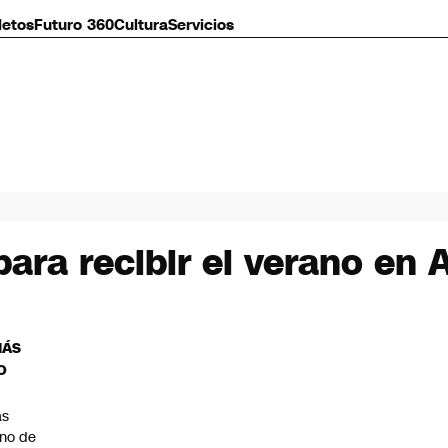
letos
Futuro 360
Cultura
Servicios
ara recibir el verano en A
MÁS
O
as
eno de