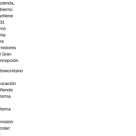
cienda,
bierno
ntiene
31
omo
cha
ra
rredores
l Gran
ncepción
bsecretario
e
ucación
fiende
forma
stema
e
misión
colar:
l