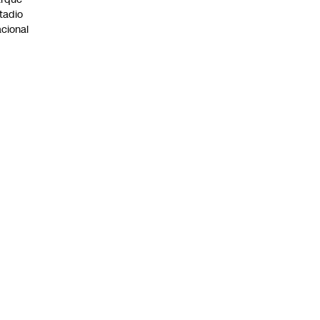
tadio
cional