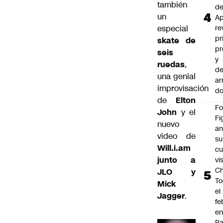
también
d
un
Ap
especial
re
pr
skate de
pr
seis
y
ruedas
,
de
una genial
ar
improvisación
do
de
Elton
F
John
y el
Fi
nuevo
an
video de
su
Will.i.am
cu
junto a
vi
Ch
JLO y
To
Mick
el
Jagger
.
fe
en
P