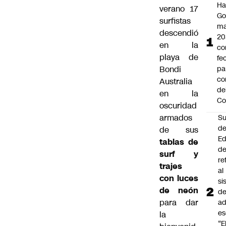
Ha
verano 17
Go
surfistas
ma
descendió
20
en la
c
playa de
fe
Bondi
pa
co
Australia
de
en la
Co
oscuridad
armados
Su
d
de sus
Ed
tablas de
de
surf y
re
trajes
al
con luces
si
de neón
d
para dar
ad
es
la
“E