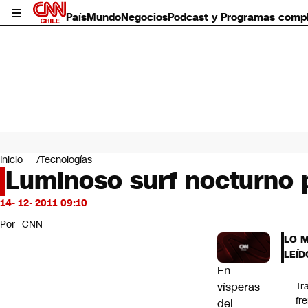
País
Mundo
Negocios
Podcast y Programas comp
País
Mundo
Inicio
Tecnologías
Negocios
Luminoso surf nocturno p
Deportes
Programas completos
14- 12- 2011 09:10
Cultura
Por
CNN
Servicios
LO 
Bits
LEÍD
CNN Data
En
CNN tiempo
vísperas
Tr
Futuro 360
fr
del
Opinión