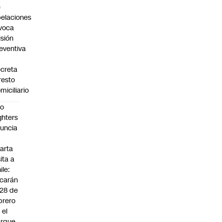
e
elaciones
voca
isión
eventiva
creta
resto
miciliario
oo
ghters
uncia
arta
sita a
ile:
carán
 28 de
brero
 el
arque