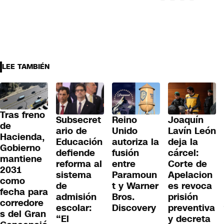
LEE TAMBIÉN
Tras freno
Subsecret
Reino
Joaquín
de
ario de
Unido
Lavín León
Hacienda,
Educación
autoriza la
deja la
Gobierno
defiende
fusión
cárcel:
mantiene
reforma al
entre
Corte de
2031
sistema
Paramoun
Apelacion
como
de
t y Warner
es revoca
fecha para
admisión
Bros.
prisión
corredore
escolar:
Discovery
preventiva
s del Gran
“El
y decreta