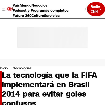
País
Mundo
Negocios
Radio
Podcast y Programas completos
CNN
Futuro 360
Cultura
Servicios
País
Mundo
Negocios
Inicio
Tecnologías
La tecnología que la FIFA
Deportes
Programas completos
implementará en Brasil
Cultura
Servicios
2014 para evitar goles
Bits
CNN Data
confusos
CNN tiempo