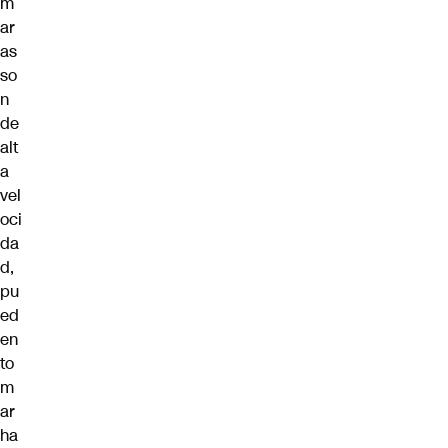
m
ar
as
so
n
de
alt
a
vel
oci
da
d,
pu
ed
en
to
m
ar
ha