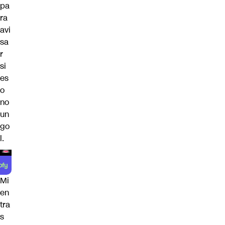
pa
ra
avi
sa
r
si
es
o
no
un
go
l.
Mi
en
tra
s