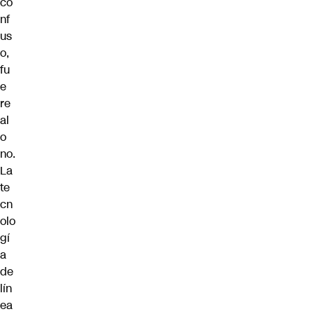
co
nf
us
o,
fu
e
re
al
o
no.
La
te
cn
olo
gí
a
de
lín
ea