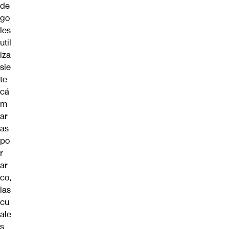
de
go
les
util
iza
sie
te
cá
m
ar
as
po
r
ar
co,
las
cu
ale
s