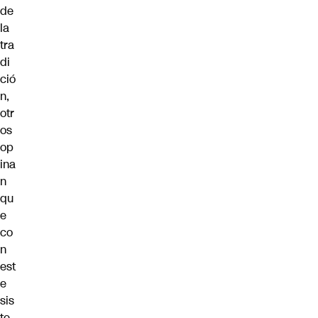
de
la
tra
di
ció
n,
otr
os
op
ina
n
qu
e
co
n
est
e
sis
te