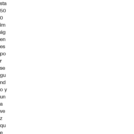
sta
50
0
im
ág
en
es
po
r
se
gu
nd
o y
un
a
ve
z
qu
e