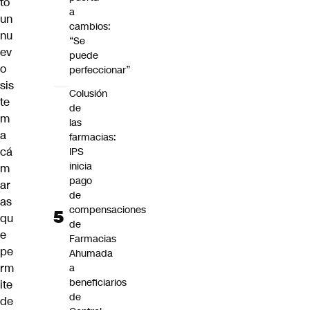
tó
a
un
cambios:
nu
“Se
ev
puede
o
perfeccionar”
sis
Colusión
te
de
m
las
a
farmacias:
cá
IPS
inicia
m
pago
ar
de
as
compensaciones
qu
de
e
Farmacias
pe
Ahumada
rm
a
beneficiarios
ite
de
de