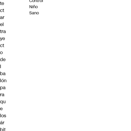
Control
te
Niño
ct
Sano
ar
el
tra
ye
ct
o
de
l
ba
lón
pa
ra
qu
e
los
ár
bit