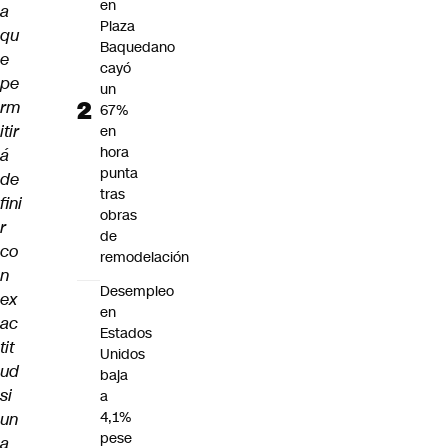
en
a
Plaza
qu
Baquedano
e
cayó
pe
un
rm
67%
itir
en
hora
á
punta
de
tras
fini
obras
r
de
co
remodelación
n
Desempleo
ex
en
ac
Estados
tit
Unidos
ud
baja
si
a
4,1%
un
pese
a