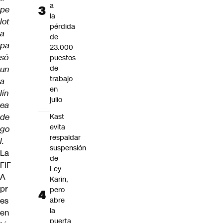
a
pe
la
lot
pérdida
a
de
pa
23.000
só
puestos
de
un
trabajo
a
en
lín
julio
ea
de
Kast
evita
go
respaldar
l.
suspensión
La
de
FIF
Ley
A
Karin,
pr
pero
es
abre
la
en
puerta