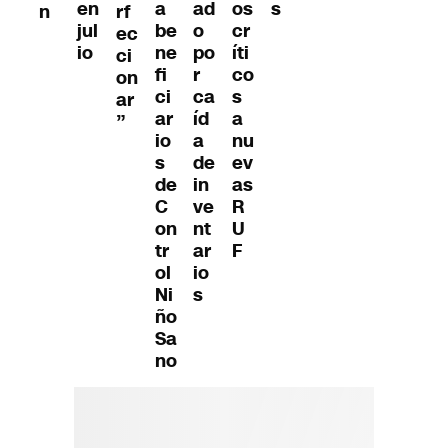
a
ad
os
en
s
n
rf
be
o
cr
jul
ec
ne
po
íti
io
ci
fi
r
co
on
ci
ca
s
ar
ar
íd
a
”
io
a
nu
s
de
ev
de
in
as
C
ve
R
on
nt
U
tr
ar
F
ol
io
Ni
s
ño
Sa
no