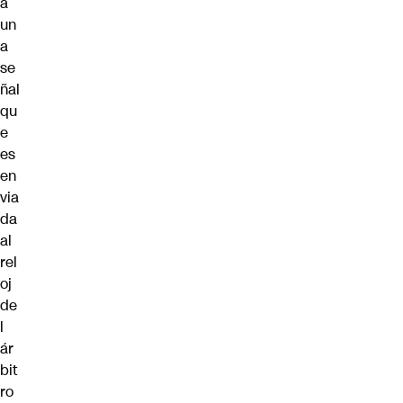
a
un
a
se
ñal
qu
e
es
en
via
da
al
rel
oj
de
l
ár
bit
ro