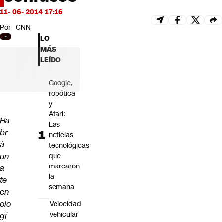
Futuro 360
11- 06- 2014 17:16
Opinión
Por
CNN
LO
MÁS
LEÍDO
Google,
robótica
y
Atari:
Ha
Las
br
noticias
á
tecnológicas
un
que
marcaron
a
la
te
semana
cn
olo
Velocidad
vehicular
gí