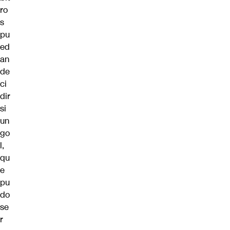
ro
s
pu
ed
an
de
ci
dir
si
un
go
l,
qu
e
pu
do
se
r