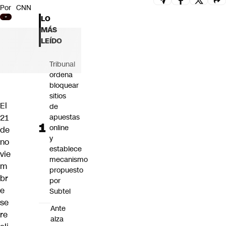
Por
CNN
Futuro 360
LO
Opinión
MÁS
LEÍDO
Tribunal
ordena
bloquear
sitios
El
de
21
apuestas
online
de
y
no
establece
vie
mecanismo
m
propuesto
br
por
e
Subtel
se
Ante
re
alza