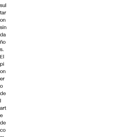
sul
tar
on
sin
da
ño
s.
El
pi
on
er
o
de
l
art
e
de
co