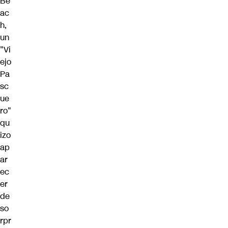
Be
ac
h,
un
"Vi
ejo
Pa
sc
ue
ro"
qu
izo
ap
ar
ec
er
de
so
rpr