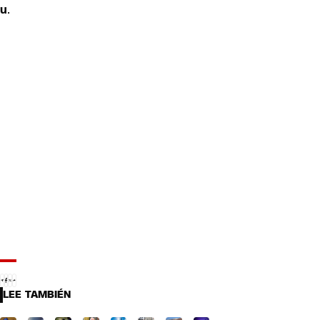
u
.
LEE TAMBIÉN