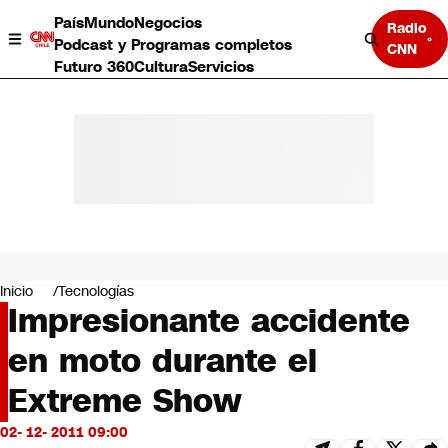
País
Mundo
Negocios
Radio
Podcast y Programas completos
CNN
Futuro 360
Cultura
Servicios
País
Mundo
Negocios
Inicio
Tecnologías
Impresionante accidente
Deportes
Programas completos
en moto durante el
Cultura
Servicios
Extreme Show
Bits
CNN Data
02- 12- 2011 09:00
CNN tiempo