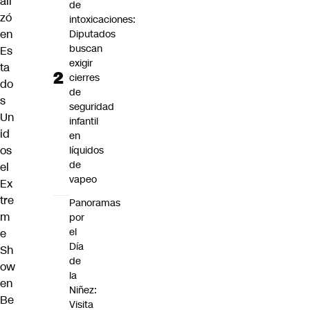
ali
de
zó
intoxicaciones:
en
Diputados
buscan
Es
exigir
ta
cierres
do
de
s
seguridad
Un
infantil
id
en
os
líquidos
de
el
vapeo
Ex
tre
Panoramas
m
por
el
e
Día
Sh
de
ow
la
en
Niñez:
Be
Visita