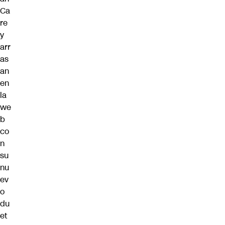
Ca
re
y
arr
as
an
en
la
we
b
co
n
su
nu
ev
o
du
et