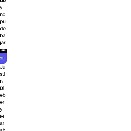
do
y
no
pu
do
ba
jar.
Ju
sti
n
Bi
eb
er
y
M
ari
ah