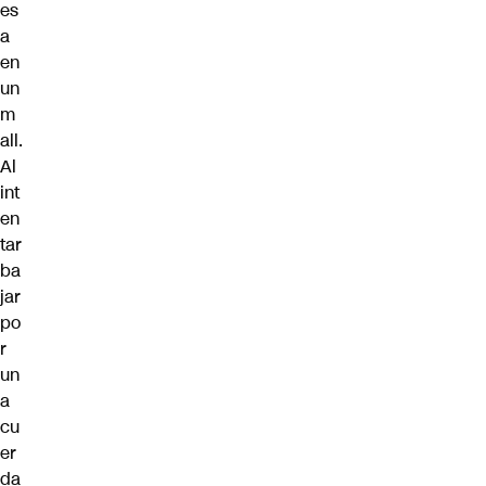
es
a
en
un
m
all.
Al
int
en
tar
ba
jar
po
r
un
a
cu
er
da