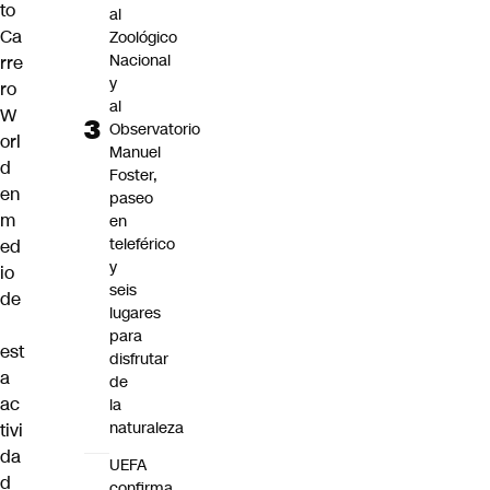
to
al
Ca
Zoológico
Nacional
rre
y
ro
al
W
Observatorio
orl
Manuel
d
Foster,
en
paseo
m
en
teleférico
ed
y
io
seis
de
lugares
para
est
disfrutar
a
de
ac
la
naturaleza
tivi
da
UEFA
d
confirma