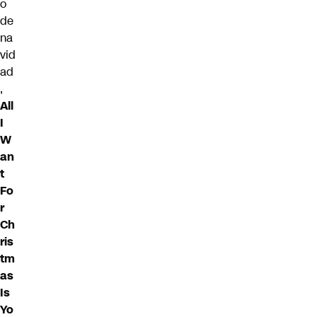
o
de
na
vid
ad
,
All
I
W
an
t
Fo
r
Ch
ris
tm
as
Is
Yo