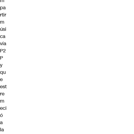
m
pa
rtir
m
úsi
ca
vía
P2
P
y
qu
e
est
re
m
eci
ó
a
la