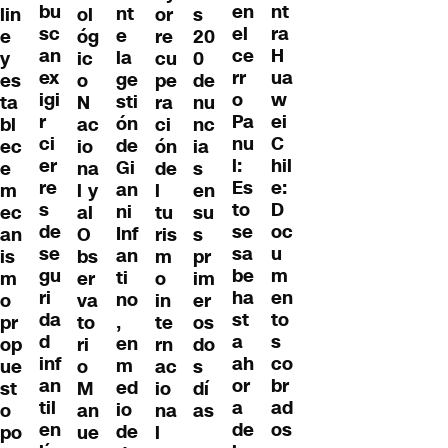
bu
nt
en
nt
lin
ol
or
s
sc
ra
el
e
e
óg
re
20
an
H
ce
la
y
ic
cu
0
ex
ua
rr
ge
es
o
pe
de
igi
w
o
sti
ta
N
ra
nu
r
ei
Pa
ón
bl
ac
ci
nc
ci
C
nu
de
ec
io
ón
ia
er
hil
l:
Gi
e
na
de
s
re
e:
Es
an
m
l y
l
en
s
D
to
ni
ec
al
tu
su
de
oc
se
Inf
an
O
ris
s
se
u
sa
an
is
bs
m
pr
gu
m
be
ti
m
er
o
im
ri
en
ha
no
o
va
in
er
da
to
st
,
pr
to
te
os
d
s
a
en
op
ri
rn
do
inf
co
ah
m
ue
o
ac
s
an
br
or
ed
st
M
io
dí
til
ad
a
io
o
an
na
as
en
os
de
de
po
ue
l