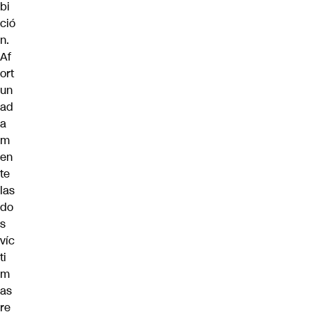
bi
ció
n.
Af
ort
un
ad
a
m
en
te
las
do
s
víc
ti
m
as
re