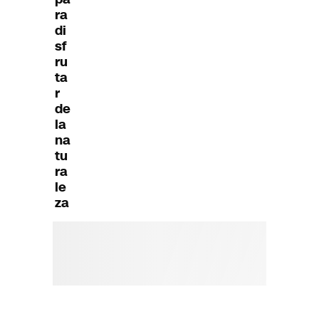
ra
di
sf
ru
ta
r
de
la
na
tu
ra
le
za