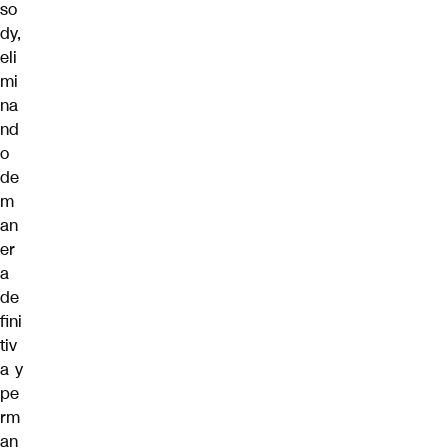
so
dy,
eli
mi
na
nd
o
de
m
an
er
a
de
fini
tiv
a y
pe
rm
an