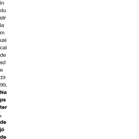
in
du
str
ia
m
usi
cal
de
sd
e
19
99,
Na
ps
ter
,
de
jó
de