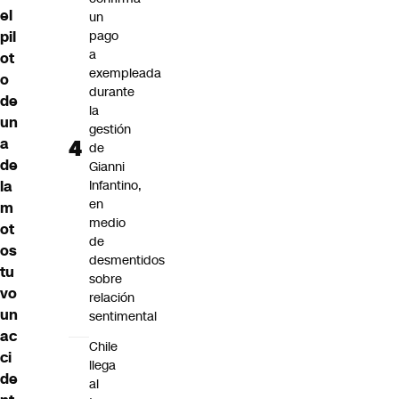
el
un
pil
pago
a
ot
exempleada
o
durante
de
la
un
gestión
a
de
de
Gianni
la
Infantino,
en
m
medio
ot
de
os
desmentidos
tu
sobre
vo
relación
un
sentimental
ac
Chile
ci
llega
de
al