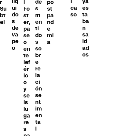
líq
ya
l
de
r
l
po
ui
es
ca
s
Su
Fo
st
do
ta
so
m
bt
st
pa
s
ba
en
el
er,
nd
de
n
ti
pa
e
va
sa
do
se
mi
pe
ld
s
o
a
o
ad
so
en
os
br
te
e
lef
re
ér
la
ic
ci
o
ón
y
se
se
nt
is
im
lu
en
ga
ta
re
l
s
pa