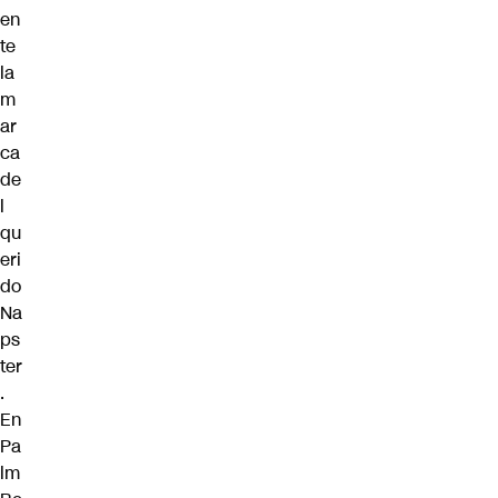
en
te
la
m
ar
ca
de
l
qu
eri
do
Na
ps
ter
.
En
Pa
lm