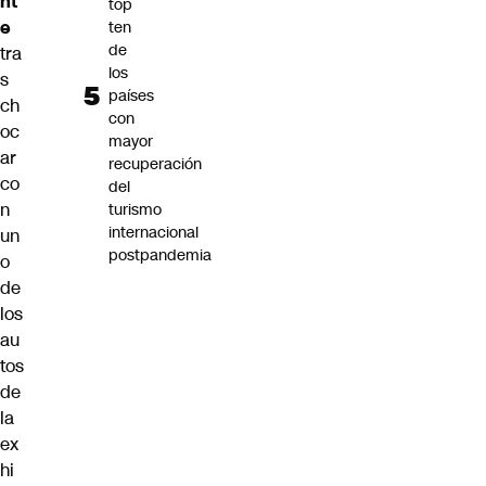
nt
top
e
ten
de
tra
los
s
países
ch
con
oc
mayor
ar
recuperación
co
del
n
turismo
internacional
un
postpandemia
o
de
los
au
tos
de
la
ex
hi