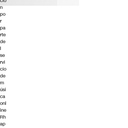
ció
n
po
r
pa
rte
de
l
se
rvi
cio
de
m
úsi
ca
onl
ine
Rh
ap