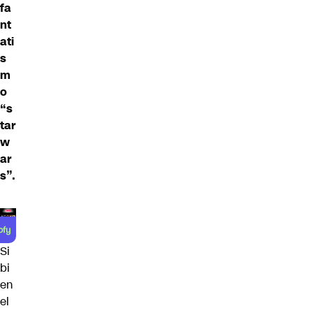
fa
nt
ati
s
m
o
“s
tar
w
ar
s”.
Si
bi
en
el