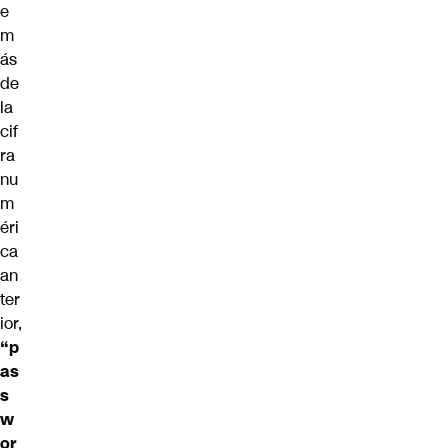
e
m
ás
de
la
cif
ra
nu
m
éri
ca
an
ter
ior,
“p
as
s
w
or