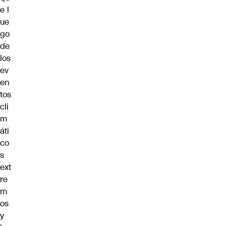
e l
ue
go
de
los
ev
en
tos
cli
m
áti
co
s
ext
re
m
os
y