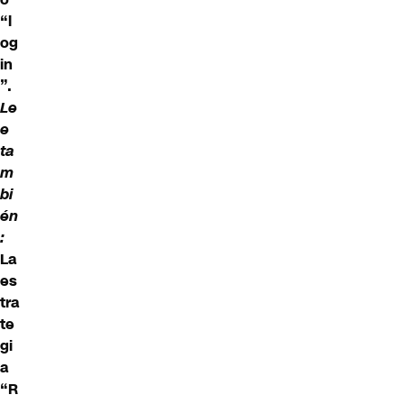
“l
og
in
”.
Le
e
ta
m
bi
én
:
La
es
tra
te
gi
a
“R