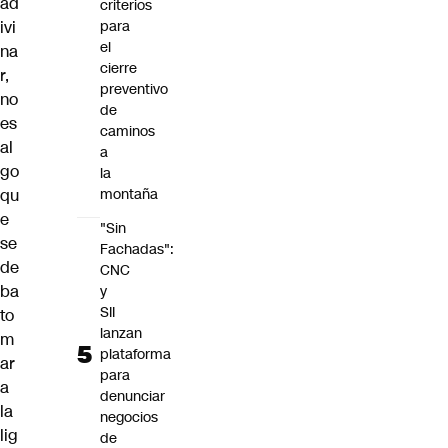
ad
criterios
ivi
para
el
na
cierre
r,
preventivo
no
de
es
caminos
al
a
go
la
qu
montaña
e
"Sin
se
Fachadas":
de
CNC
ba
y
SII
to
lanzan
m
plataforma
ar
para
a
denunciar
la
negocios
lig
de