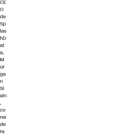
CE
O
de
Sp
las
hD
at
a,
M
or
ga
n
Sl
ain
,
co
nsi
de
ra