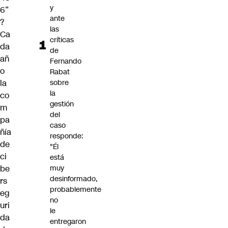
y
6”
ante
?
las
Ca
críticas
da
de
añ
Fernando
o
Rabat
la
sobre
la
co
gestión
m
del
pa
caso
ñía
responde:
de
"Él
ci
está
be
muy
desinformado,
rs
probablemente
eg
no
uri
le
da
entregaron