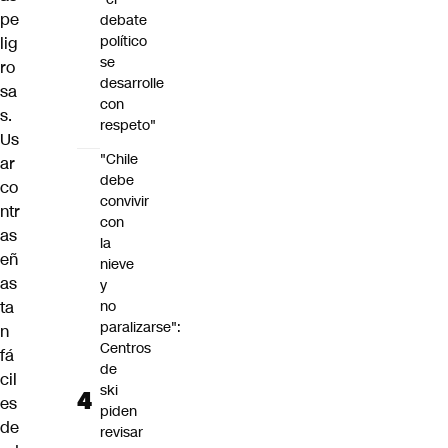
pe
debate
político
lig
se
ro
desarrolle
sa
con
s.
respeto"
Us
"Chile
ar
debe
co
convivir
ntr
con
as
la
eñ
nieve
as
y
ta
no
paralizarse":
n
Centros
fá
de
cil
ski
es
piden
de
revisar