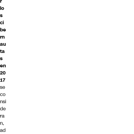
r
lo
s
ci
be
rn
au
ta
s
en
20
17
se
co
nsi
de
ra
n,
ad