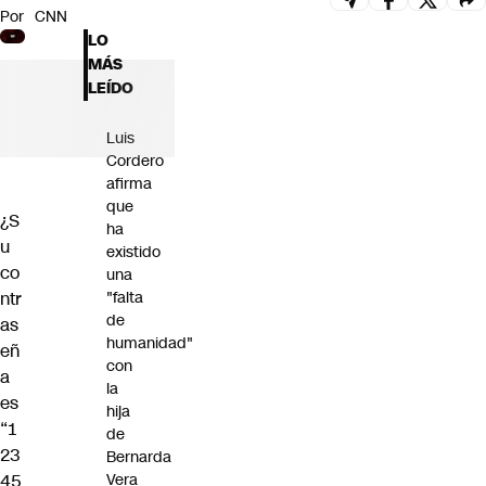
Por
CNN
Futuro 360
LO
Opinión
MÁS
LEÍDO
Luis
Cordero
afirma
que
¿S
ha
u
existido
co
una
ntr
"falta
de
as
humanidad"
eñ
con
a
la
es
hija
“1
de
23
Bernarda
45
Vera