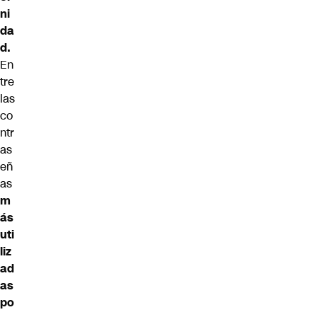
ni
da
d.
En
tre
las
co
ntr
as
eñ
as
m
ás
uti
liz
ad
as
po