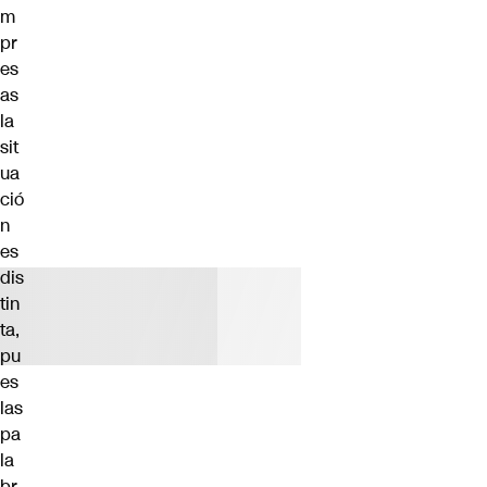
m
pr
es
as
la
sit
ua
ció
n
es
dis
tin
ta,
pu
es
las
pa
la
br