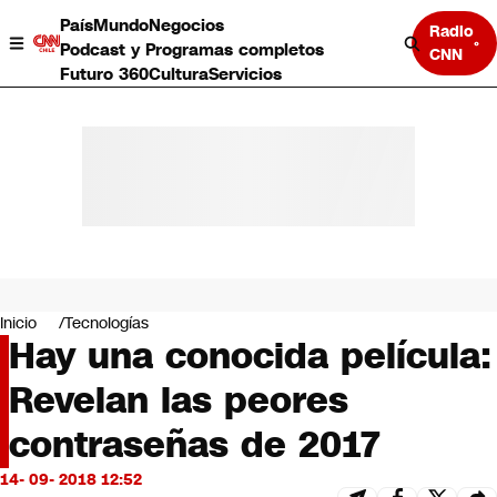
País
Mundo
Negocios
Radio
Podcast y Programas completos
CNN
Futuro 360
Cultura
Servicios
País
Mundo
Negocios
Inicio
Tecnologías
Hay una conocida película:
Deportes
Programas completos
Revelan las peores
Cultura
Servicios
contraseñas de 2017
Bits
CNN Data
14- 09- 2018 12:52
CNN tiempo