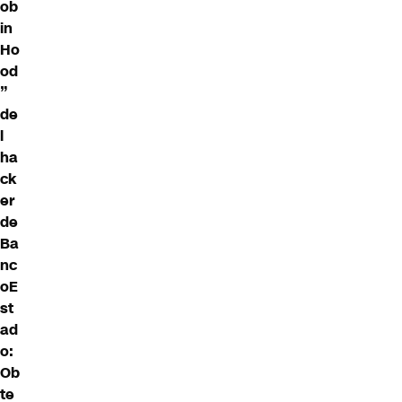
ob
in
Ho
od
”
de
l
ha
ck
er
de
Ba
nc
oE
st
ad
o:
Ob
te