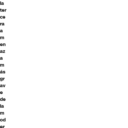
la
ter
ce
ra
a
m
en
az
a
m
ás
gr
av
e
de
la
m
od
er