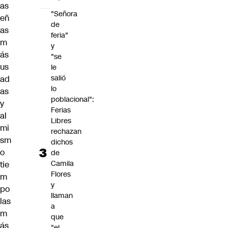
as
"Señora
eñ
de
as
feria"
m
y
ás
"se
us
le
salió
ad
lo
as
poblacional":
y
Ferias
al
Libres
mi
rechazan
sm
dichos
o
de
Camila
tie
Flores
m
y
po
llaman
las
a
m
que
ás
"el