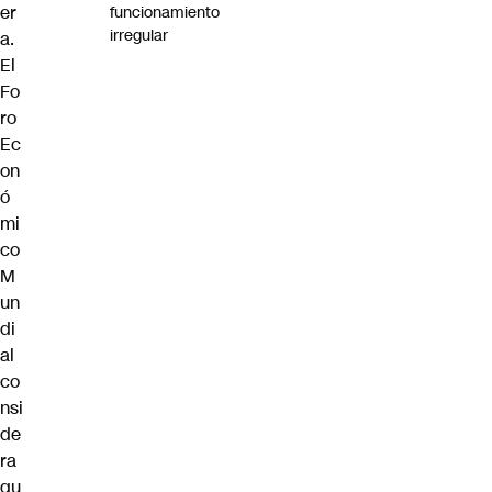
er
funcionamiento
irregular
a.
El
Fo
ro
Ec
on
ó
mi
co
M
un
di
al
co
nsi
de
ra
qu