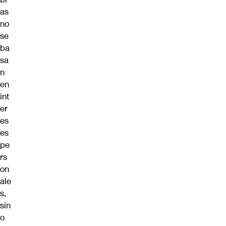
as
no
se
ba
sa
n
en
int
er
es
es
pe
rs
on
ale
s,
sin
o