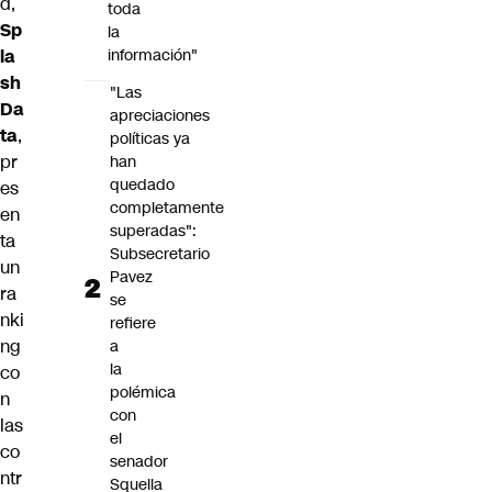
d,
toda
Sp
la
la
información"
sh
"Las
Da
apreciaciones
ta
,
políticas ya
pr
han
quedado
es
completamente
en
superadas":
ta
Subsecretario
un
Pavez
ra
se
nki
refiere
ng
a
la
co
polémica
n
con
las
el
co
senador
ntr
Squella