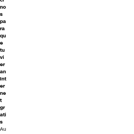
no
s
pa
ra
qu
e
tu
vi
er
an
Int
er
ne
t
gr
ati
s
Au