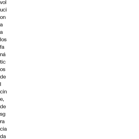
vol
uci
on
a
a
los
fa
ná
tic
os
de
l
cin
e,
de
sg
ra
cia
da