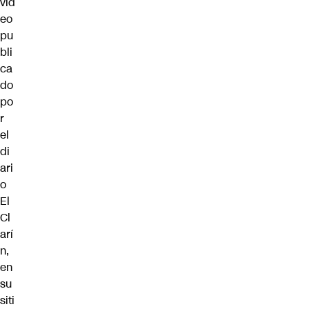
vid
eo
pu
bli
ca
do
po
r
el
di
ari
o
El
Cl
arí
n,
en
su
siti