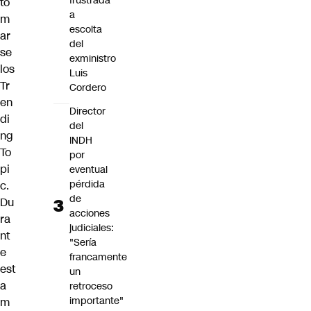
frustrada
to
a
m
escolta
ar
del
se
exministro
los
Luis
Tr
Cordero
en
Director
di
del
ng
INDH
To
por
pi
eventual
pérdida
c.
de
Du
acciones
ra
judiciales:
nt
"Sería
e
francamente
est
un
a
retroceso
importante"
m