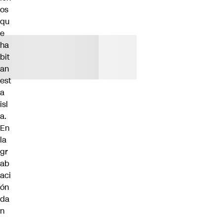
os
qu
e
ha
bit
an
est
a
isl
a.
En
la
gr
ab
aci
ón
da
n