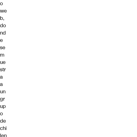
o
we
b,
do
nd
e
se
m
ue
str
a
a
un
gr
up
o
de
chi
len