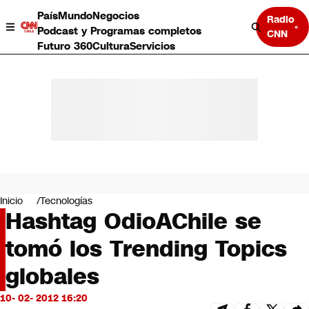
País
Mundo
Negocios
Radio
Podcast y Programas completos
CNN
Futuro 360
Cultura
Servicios
País
Mundo
Negocios
Inicio
Tecnologías
Hashtag OdioAChile se
Deportes
Programas completos
tomó los Trending Topics
Cultura
Servicios
globales
Bits
CNN Data
10- 02- 2012 16:20
CNN tiempo