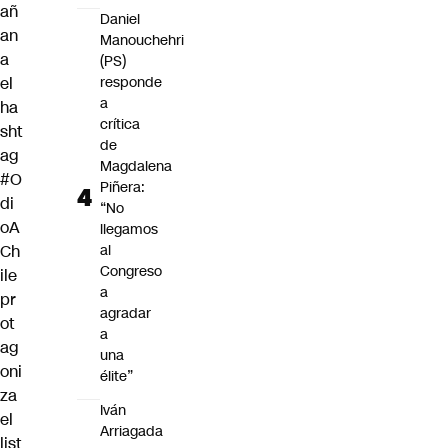
añ
Daniel
an
Manouchehri
a
(PS)
el
responde
a
ha
crítica
sht
de
ag
Magdalena
#O
Piñera:
di
“No
oA
llegamos
Ch
al
Congreso
ile
a
pr
agradar
ot
a
ag
una
oni
élite”
za
Iván
el
Arriagada
list