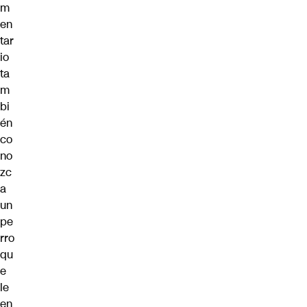
m
en
tar
io
ta
m
bi
én
co
no
zc
a
un
pe
rro
qu
e
le
en