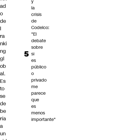
y
ad
la
o
crisis
de
de
Codelco:
l
"El
ra
debate
nki
sobre
ng
si
gl
es
ob
público
al.
o
privado
Es
me
to
parece
se
que
de
es
be
menos
ría
importante"
a
un