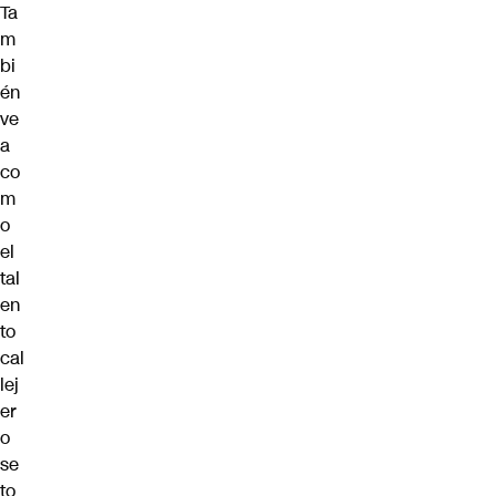
Ta
m
bi
én
ve
a
co
m
o
el
tal
en
to
cal
lej
er
o
se
to