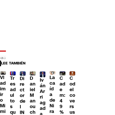
LEE TAMBIÉN
Vl
La
Tr
D
C
C
Di
Iv
ad
ca
es
an
ad
od
re
án
im
íd
ad
iel
e
el
ct
Ar
ir
a
ul
M
m:
co
or
ri
o
de
to
an
4
ve
de
ag
Mi
Ni
s
ou
9
rs
l
ad
mi
ra
qu
ch
%
us
IN
a