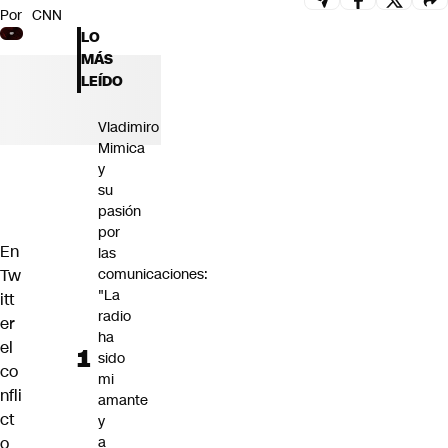
Por
CNN
Futuro 360
LO
Opinión
MÁS
LEÍDO
Vladimiro
Mimica
y
su
pasión
por
En
las
Tw
comunicaciones:
"La
itt
radio
er
ha
el
sido
co
mi
nfli
amante
ct
y
o
a