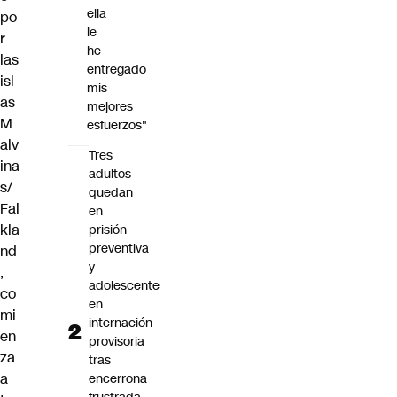
ella
po
le
r
he
las
entregado
isl
mis
as
mejores
M
esfuerzos"
alv
Tres
ina
adultos
s/
quedan
Fal
en
kla
prisión
preventiva
nd
y
,
adolescente
co
en
mi
internación
en
provisoria
za
tras
a
encerrona