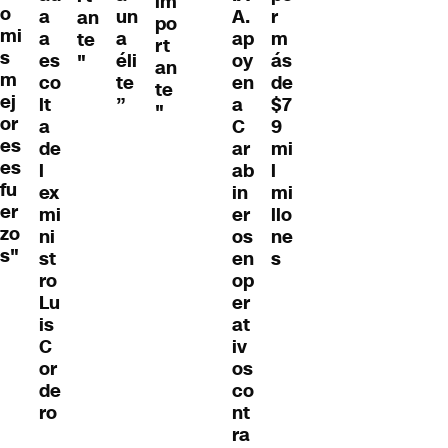
im
o
a
un
A.
r
an
po
mi
a
a
ap
m
te
rt
s
es
éli
oy
ás
"
an
m
co
te
en
de
te
ej
lt
”
a
$7
"
or
a
C
9
es
de
ar
mi
es
l
ab
l
fu
ex
in
mi
er
mi
er
llo
zo
ni
os
ne
s"
st
en
s
ro
op
Lu
er
is
at
C
iv
or
os
de
co
ro
nt
ra