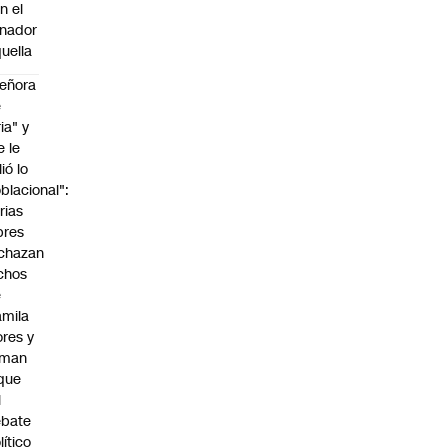
n el
nador
uella
eñora
e
ria" y
e le
lió lo
blacional":
rias
bres
chazan
chos
e
mila
ores y
aman
que
l
ebate
lítico