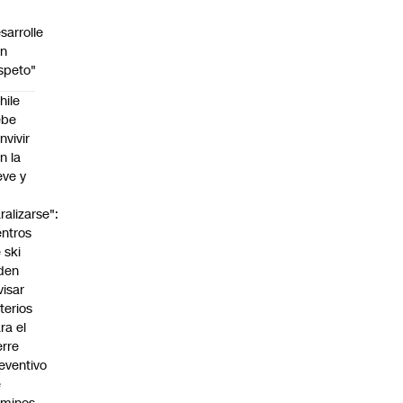
sarrolle
on
speto"
hile
ebe
nvivir
n la
eve y
o
ralizarse":
ntros
 ski
den
visar
iterios
ra el
erre
eventivo
e