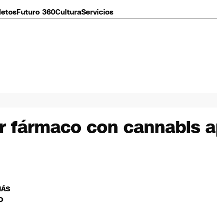
letos
Futuro 360
Cultura
Servicios
mer fármaco con cannabis 
MÁS
O