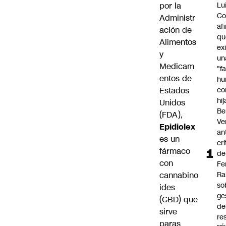
por la
Lu
Co
Administr
af
ación de
qu
Alimentos
ex
y
un
Medicam
"f
entos de
hu
Estados
co
hi
Unidos
Be
(FDA),
Ve
Epidiolex
an
es un
cr
fármaco
de
con
Fe
cannabino
Ra
so
ides
ge
(CBD) que
de
sirve
re
paras