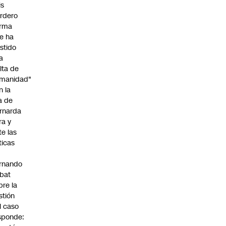
is
rdero
irma
e ha
istido
a
alta de
manidad"
n la
ja de
rnarda
ra y
te las
íticas
rnando
bat
bre la
stión
l caso
sponde: