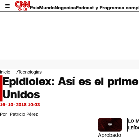
País
Mundo
Negocios
Podcast y Programas comp
País
Mundo
Inicio
Tecnologías
Negocios
Epidiolex: Así es el pri
Deportes
Unidos
Programas completos
Cultura
Servicios
16- 10- 2018 10:03
Bits
Por
Patricio Pérez
CNN Data
LO 
CNN tiempo
LEÍD
Futuro 360
Aprobado
Opinión