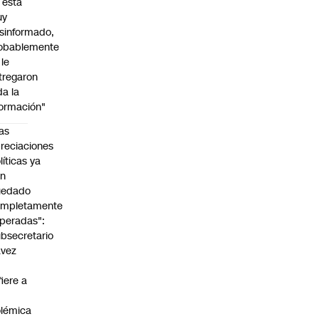
l está
uy
sinformado,
obablemente
 le
tregaron
da la
formación"
as
reciaciones
líticas ya
an
uedado
ompletamente
peradas":
bsecretario
avez
fiere a
lémica