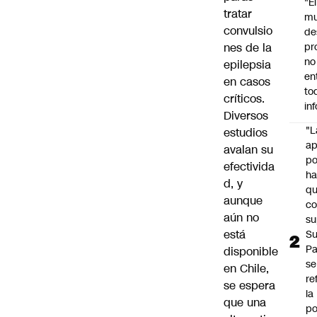
"É
tratar
m
convulsio
de
nes de la
pr
no
epilepsia
en
en casos
to
críticos.
in
Diversos
"L
estudios
ap
avalan su
po
efectivida
h
d, y
q
aunque
c
aún no
su
está
Su
P
disponible
se
en Chile,
re
se espera
la
que una
po