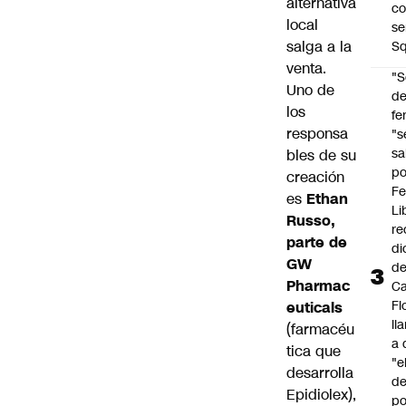
alternativa
co
local
se
salga a la
Sq
venta.
"S
Uno de
d
los
fe
responsa
"s
sa
bles de su
po
creación
Fe
es
Ethan
Li
Russo,
re
parte de
di
GW
d
Pharmac
Ca
Fl
euticals
ll
(farmacéu
a 
tica que
"e
desarrolla
d
Epidiolex),
po