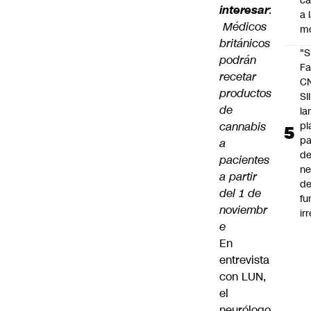
c
interesar
:
a 
Médicos
m
británicos
"S
podrán
Fa
recetar
C
productos
SII
de
la
pl
cannabis
pa
a
de
pacientes
ne
a partir
d
del 1 de
fu
noviembr
ir
e
En
entrevista
con
LUN
,
el
neurólogo