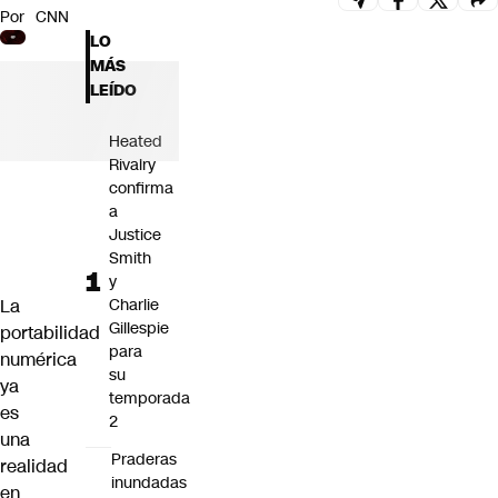
Por
CNN
Futuro 360
LO
Opinión
MÁS
LEÍDO
Heated
Rivalry
confirma
a
Justice
Smith
y
La
Charlie
Gillespie
portabilidad
para
numérica
su
ya
temporada
es
2
una
Praderas
realidad
inundadas
en