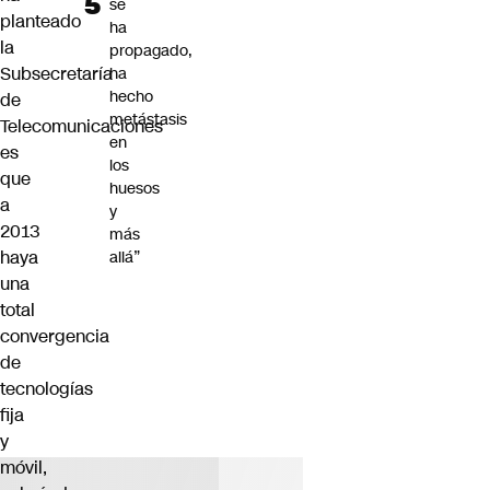
se
planteado
ha
la
propagado,
Subsecretaría
ha
hecho
de
metástasis
Telecomunicaciones
en
es
los
que
huesos
a
y
2013
más
haya
allá”
una
total
convergencia
de
tecnologías
fija
y
móvil,