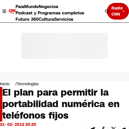
País
Mundo
Negocios
Radio
Podcast y Programas completos
CNN
Futuro 360
Cultura
Servicios
País
Mundo
Negocios
Inicio
Tecnologías
El plan para permitir la
Deportes
Programas completos
portabilidad numérica en
Cultura
Servicios
teléfonos fijos
Bits
CNN Data
21- 02- 2012 20:20
CNN tiempo