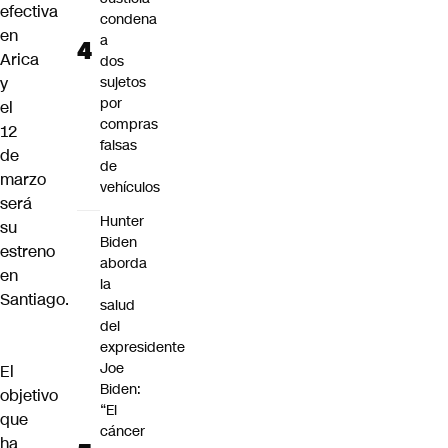
efectiva
condena
en
a
Arica
dos
y
sujetos
por
el
compras
12
falsas
de
de
marzo
vehículos
será
Hunter
su
Biden
estreno
aborda
en
la
Santiago.
salud
del
expresidente
Joe
El
Biden:
objetivo
“El
que
cáncer
ha