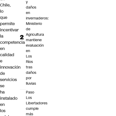
y
Chile,
daños
lo
en
que
invernaderos:
permite
Ministerio
de
incentivar
Agricultura
la
mantiene
competencia
evaluación
en
en
calidad
Los
e
Ríos
innovación
tras
daños
de
por
servicios
lluvias
se
ha
Paso
Los
instalado
Libertadores
en
cumple
los
más