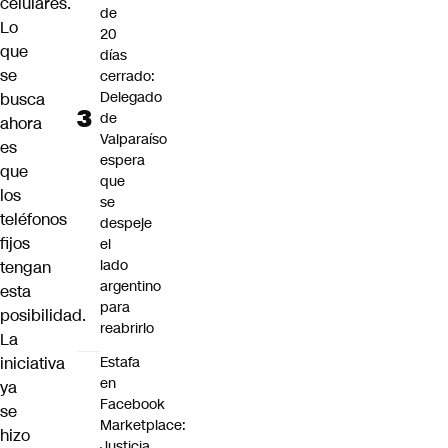
celulares.
de
Lo
20
que
días
se
cerrado:
Delegado
busca
de
ahora
Valparaíso
es
espera
que
que
los
se
teléfonos
despeje
fijos
el
lado
tengan
argentino
esta
para
posibilidad.
reabrirlo
La
iniciativa
Estafa
en
ya
Facebook
se
Marketplace:
hizo
Justicia