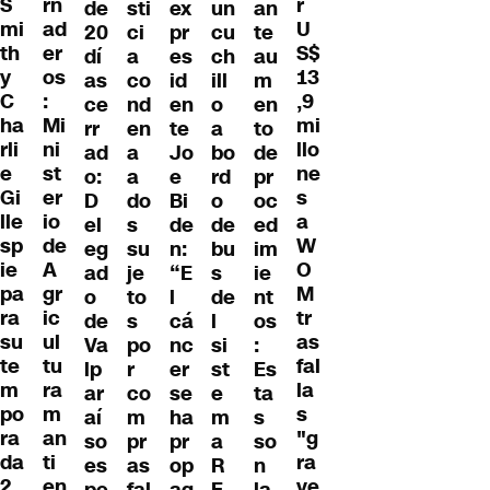
S
rn
r
de
ex
un
an
sti
mi
ad
U
20
pr
cu
te
ci
th
er
S$
dí
es
ch
au
a
y
os
13
as
id
ill
m
co
C
:
,9
ce
en
o
en
nd
ha
Mi
mi
rr
te
a
to
en
rli
ni
llo
ad
Jo
bo
de
a
e
st
ne
o:
e
rd
pr
a
Gi
er
s
D
Bi
o
oc
do
lle
io
a
el
de
de
ed
s
sp
de
W
eg
n:
bu
im
su
ie
A
O
ad
“E
s
ie
je
pa
gr
M
o
l
de
nt
to
ra
ic
tr
de
cá
l
os
s
su
ul
as
Va
nc
si
:
po
te
tu
fal
lp
er
st
Es
r
m
ra
la
ar
se
e
ta
co
po
m
s
aí
ha
m
s
m
ra
an
"g
so
pr
a
so
pr
da
ti
ra
es
op
R
n
as
2
en
ve
pe
ag
E
la
fal