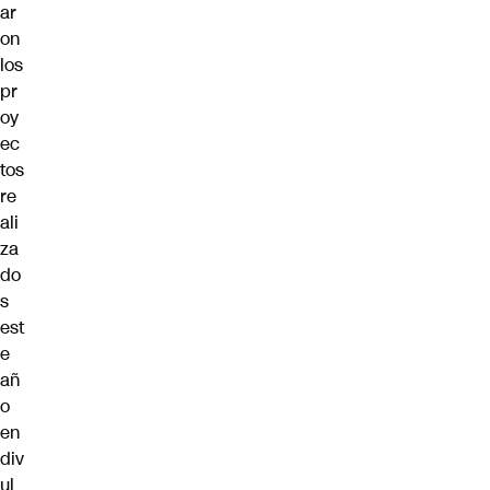
ar
on
los
pr
oy
ec
tos
re
ali
za
do
s
est
e
añ
o
en
div
ul