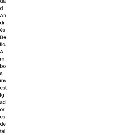
da
d
An
dr
és
Be
llo.
A
m
bo
s
inv
est
ig
ad
or
es
de
tall