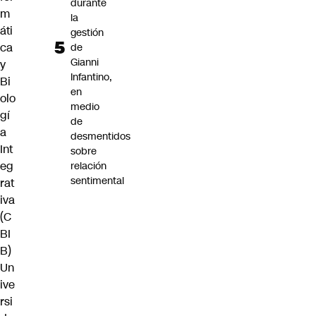
durante
m
la
áti
gestión
ca
de
Gianni
y
Infantino,
Bi
en
olo
medio
gí
de
a
desmentidos
Int
sobre
eg
relación
sentimental
rat
iva
(C
BI
B)
Un
ive
rsi