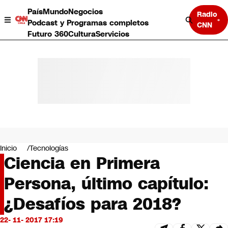
País
Mundo
Negocios
Radio
Podcast y Programas completos
CNN
Futuro 360
Cultura
Servicios
País
Mundo
Negocios
Inicio
Tecnologías
Ciencia en Primera
Deportes
Programas completos
Persona, último capítulo:
Cultura
Servicios
¿Desafíos para 2018?
Bits
CNN Data
22- 11- 2017 17:19
CNN tiempo