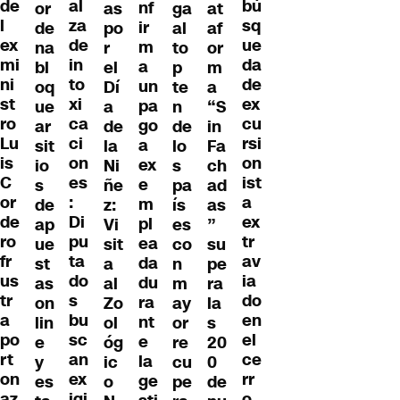
al
de
bú
nf
or
as
ga
at
za
l
sq
ir
de
po
al
af
de
ex
ue
m
na
r
to
or
in
mi
da
a
bl
el
p
m
to
ni
de
un
oq
Dí
te
a
xi
st
ex
pa
ue
a
n
“S
ca
ro
cu
go
ar
de
de
in
ci
Lu
rsi
a
sit
la
lo
Fa
on
is
on
ex
io
Ni
s
ch
es
C
ist
e
s
ñe
pa
ad
:
or
a
m
de
z:
ís
as
Di
de
ex
pl
ap
Vi
es
”
pu
ro
tr
ea
ue
sit
co
su
ta
fr
av
da
st
a
n
pe
do
us
ia
du
as
al
m
ra
s
tr
do
ra
on
Zo
ay
la
bu
a
en
nt
lin
ol
or
s
sc
po
el
e
e
óg
re
20
an
rt
ce
la
y
ic
cu
0
ex
on
rr
ge
es
o
pe
de
igi
az
o