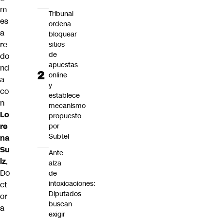
m
Tribunal
es
ordena
a
bloquear
re
sitios
de
do
apuestas
nd
online
a
y
co
establece
n
mecanismo
Lo
propuesto
re
por
Subtel
na
Su
Ante
lz
,
alza
Do
de
intoxicaciones:
ct
Diputados
or
buscan
a
exigir