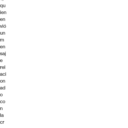
qu
ien
en
vió
un
m
en
saj
e
rel
aci
on
ad
o
co
n
la
cr