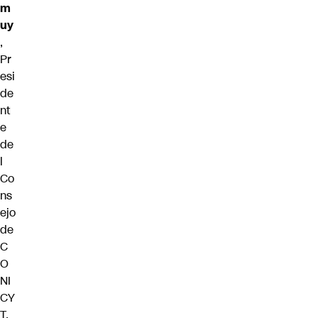
m
uy
,
Pr
esi
de
nt
e
de
l
Co
ns
ejo
de
C
O
NI
CY
T,