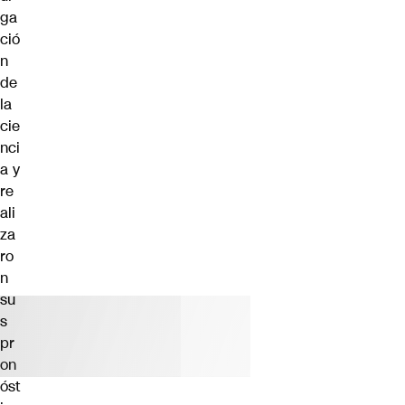
ga
ció
n
de
la
cie
nci
a y
re
ali
za
ro
n
su
s
pr
on
óst