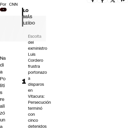
Por
CNN
Futuro 360
LO
Opinión
MÁS
LEÍDO
Escolta
del
exministro
Luis
Na
Cordero
di
frustra
a
portonazo
Po
a
disparos
liti
en
s
Vitacura:
re
Persecución
ali
terminó
zó
con
un
cinco
a
detenidos