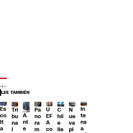
LEE TAMBIÉN
Es
In
U
Tri
Pa
C
N
A
co
te
EF
bu
no
hil
ue
nt
lt
ns
A
na
ra
e
va
e
a
a
co
l
m
lle
pl