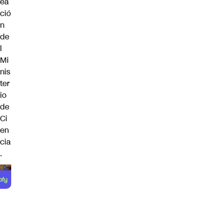
ea
ció
n
de
l
Mi
nis
ter
io
de
Ci
en
cia
.