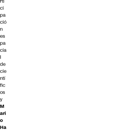
rti
ci
pa
ció
n
es
pa
cia
l
de
cie
ntí
fic
os
y
M
ari
o
Ha