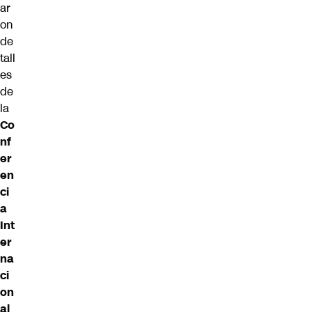
ar
on
de
tall
es
de
la
Co
nf
er
en
ci
a
Int
er
na
ci
on
al