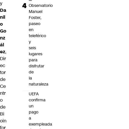
y
Observatorio
Da
Manuel
nil
Foster,
o
paseo
en
Go
teleférico
nz
y
ál
seis
ez
,
lugares
Dir
para
ec
disfrutar
tor
de
la
de
naturaleza
Ce
ntr
UEFA
o
confirma
un
de
pago
Bi
a
oin
exempleada
for