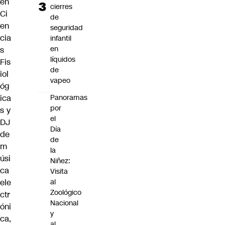
en
cierres
Ci
de
en
seguridad
cia
infantil
en
s
líquidos
Fis
de
iol
vapeo
óg
ica
Panoramas
por
s y
el
DJ
Día
de
de
m
la
úsi
Niñez:
ca
Visita
ele
al
Zoológico
ctr
Nacional
óni
y
ca,
al