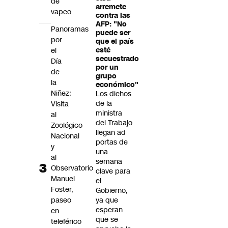
de
arremete
vapeo
contra las
AFP: "No
Panoramas
puede ser
por
que el país
el
esté
secuestrado
Día
por un
de
grupo
la
económico"
Niñez:
Los dichos
de la
Visita
ministra
al
del Trabajo
Zoológico
llegan ad
Nacional
portas de
y
una
al
semana
Observatorio
clave para
Manuel
el
Foster,
Gobierno,
paseo
ya que
esperan
en
que se
teleférico