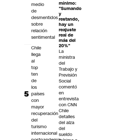
mínimo:
medio
"Sumando
de
y
desmentidos
restando,
sobre
hay un
reajuste
relación
real de
sentimental
más del
20%"
Chile
La
llega
ministra
al
del
top
Trabajo y
ten
Previsión
de
Social
comentó
los
en
países
entrevista
con
con CNN
mayor
Chile
recuperación
detalles
del
del alza
turismo
del
internacional
sueldo
postpandemia