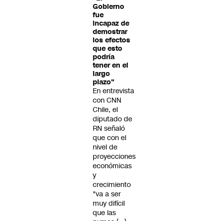
Gobierno
fue
incapaz de
demostrar
los efectos
que esto
podría
tener en el
largo
plazo"
En entrevista
con CNN
Chile, el
diputado de
RN señaló
que con el
nivel de
proyecciones
económicas
y
crecimiento
"va a ser
muy difícil
que las