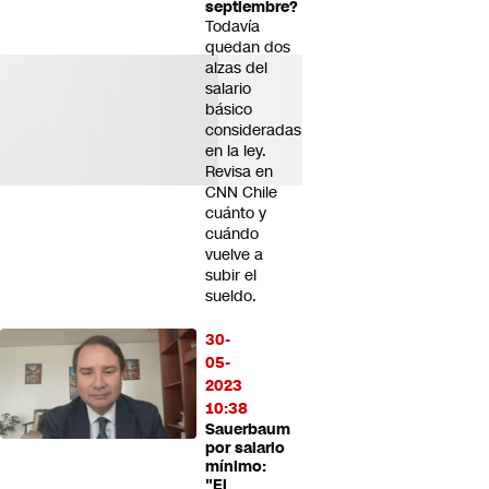
septiembre?
Todavía
quedan dos
alzas del
salario
básico
consideradas
en la ley.
Revisa en
CNN Chile
cuánto y
cuándo
vuelve a
subir el
sueldo.
30-
05-
2023
10:38
Sauerbaum
por salario
mínimo:
"El