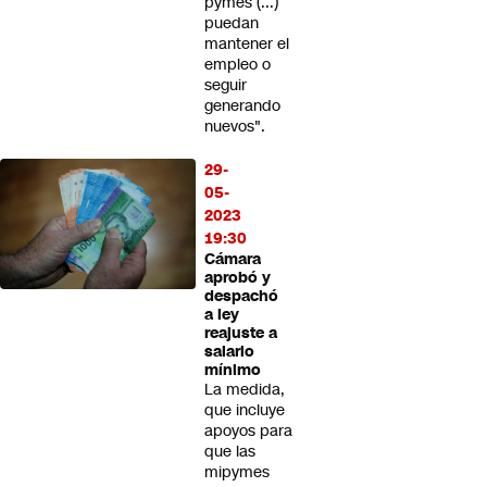
pymes (...)
puedan
mantener el
empleo o
seguir
generando
nuevos".
29-
05-
2023
19:30
Cámara
aprobó y
despachó
a ley
reajuste a
salario
mínimo
La medida,
que incluye
apoyos para
que las
mipymes