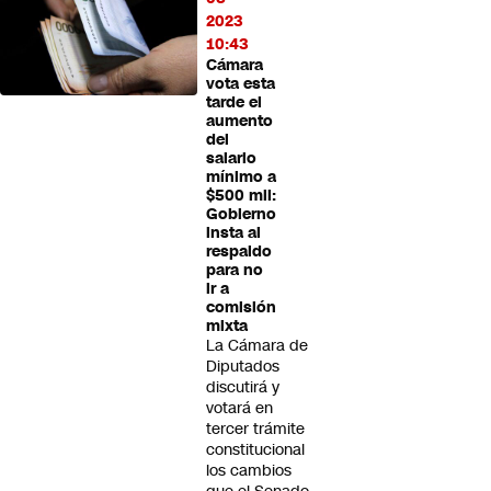
2023
10:43
Cámara
vota esta
tarde el
aumento
del
salario
mínimo a
$500 mil:
Gobierno
insta al
respaldo
para no
ir a
comisión
mixta
La Cámara de
Diputados
discutirá y
votará en
tercer trámite
constitucional
los cambios