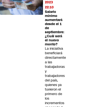
2023
22:10
Salario
mínimo
aumentará
desde el 1
de
septiembre:
¿Cuál será
el nuevo
monto?
La iniciativa
beneficiará
directamente
a las
trabajadoras
y
trabajadores
del país,
quienes ya
tuvieron el
primero de
los
incrementos