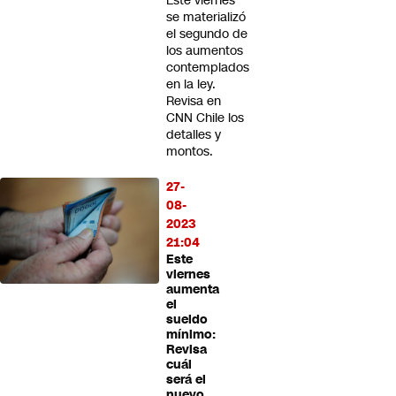
Este viernes
se materializó
el segundo de
los aumentos
contemplados
en la ley.
Revisa en
CNN Chile los
detalles y
montos.
27-
08-
2023
21:04
Este
viernes
aumenta
el
sueldo
mínimo:
Revisa
cuál
será el
nuevo