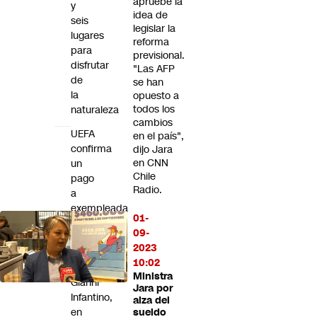
apruebe la
y
idea de
seis
legislar la
lugares
reforma
para
previsional.
disfrutar
"Las AFP
de
se han
la
opuesto a
todos los
naturaleza
cambios
UEFA
en el país",
confirma
dijo Jara
en CNN
un
Chile
pago
Radio.
a
exempleada
01-
durante
09-
la
2023
gestión
10:02
de
Ministra
Gianni
Jara por
Infantino,
alza del
en
sueldo