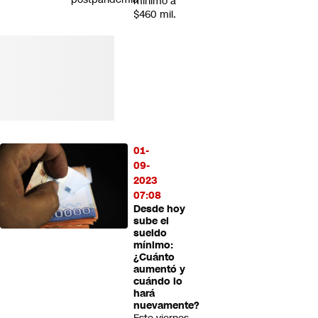
mínimo a
$460 mil.
01-
09-
2023
07:08
Desde hoy
sube el
sueldo
mínimo:
¿Cuánto
aumentó y
cuándo lo
hará
nuevamente?