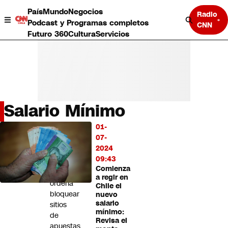
País
Mundo
Negocios
Radio
Podcast y Programas completos
CNN
Futuro 360
Cultura
Servicios
Salario Mínimo
País
01-
LO
Mundo
07-
MÁS
Negocios
2024
LEÍDO
Deportes
09:43
Comienza
Programas completos
Tribunal
a regir en
Cultura
ordena
Chile el
Servicios
bloquear
nuevo
Bits
salario
sitios
mínimo:
CNN Data
de
Revisa el
CNN tiempo
apuestas