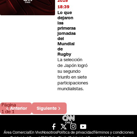
2015
18:39
Lo que
dejaron
las
primeras
jornadas
del
Mundial
de
Rugby
La selección
de Japón logró
su segundo
triunfo en siete
participaciones
mundialistas.
Página
Anterior
Siguiente
1 de 1
Área Comercial
En Vivo
Nosotros
Política de privacidad
Términos y condiciones