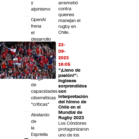
y
arremetió
contra
alpinismo
quienes
OpenAI
manejan el
frena
rugby en
Chile.
el
desarrollo
23-
de
09-
su
2023
IA
16:05
Astra
“¡Lleno de
por
pasión!”:
riesgo
Ingleses
de
sorprendidos
capacidades
con
interpretación
cibernéticas
del himno de
"críticas"
Chile en el
Mundial de
Abelardo
Rugby 2023
de
Los Cóndores
la
protagonizaron
Espriella
uno de los