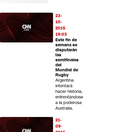
23-
10-
2015
19:03
Este fin de
semana se
disputarán
las
semifinales
del
Mundial de
Rugby
Argentina
intentará
hacer historia,
enfrentándose
a la poderosa
Australia.
21-
09-