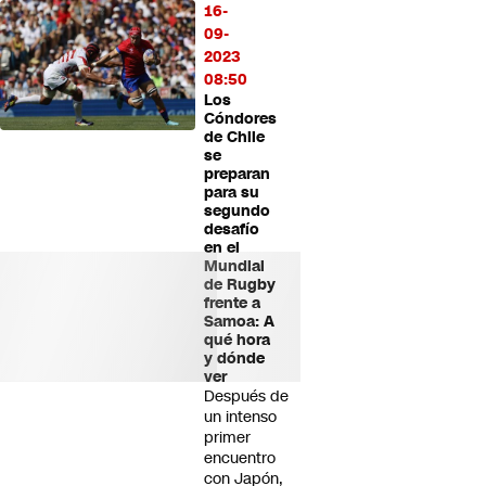
16-
09-
2023
08:50
Los
Cóndores
de Chile
se
preparan
para su
segundo
desafío
en el
Mundial
de Rugby
frente a
Samoa: A
qué hora
y dónde
ver
Después de
un intenso
primer
encuentro
con Japón,