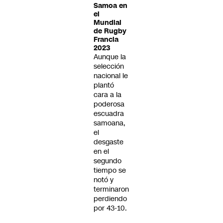
Samoa en
el
Mundial
de Rugby
Francia
2023
Aunque la
selección
nacional le
plantó
cara a la
poderosa
escuadra
samoana,
el
desgaste
en el
segundo
tiempo se
notó y
terminaron
perdiendo
por 43-10.