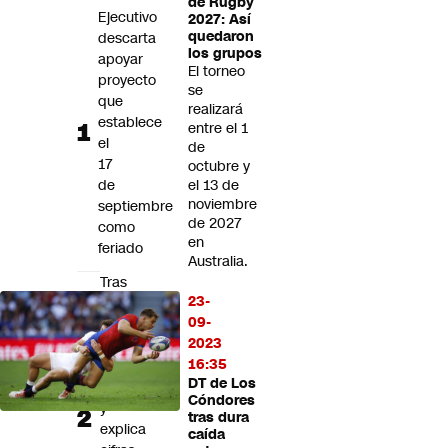
de Rugby
Futuro 360
Ejecutivo
2027: Así
quedaron
descarta
Opinión
los grupos
apoyar
El torneo
proyecto
se
que
realizará
establece
entre el 1
el
de
17
octubre y
de
el 13 de
noviembre
septiembre
de 2027
como
en
feriado
Australia.
Tras
23-
reposteo
09-
de
2023
Boric:
16:35
Gobierno
DT de Los
defiende
Cóndores
y
tras dura
explica
caída