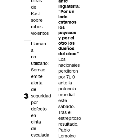
cifras
ante
Inglaterra:
de
"Por un
Kast
lado
sobre
estamos
robos
los
payasos
violentos
y por el
otro los
Llaman
dueños
a
del circo"
no
Los
utilizarlo:
nacionales
Sernac
perdieron
emite
por 71-0
alerta
ante la
potencia
de
mundial
seguridad
este
por
sábado.
defecto
Tras el
en
estrepitoso
cinta
resultado,
de
Pablo
escalada
Lemoine