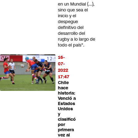
en un Mundial (...),
sino que sea el
inicio y el
despegue
definitivo del
desarrollo del
rugby a lo largo de
todo el país".
16-
07-
2022
17:47
Chile
hace
historia:
Venció a
Estados
Unidos
y
clasificó
por
primera
vez al