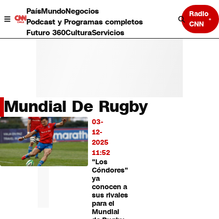
País
Mundo
Negocios
Radio
Podcast y Programas completos
CNN
Futuro 360
Cultura
Servicios
Mundial De Rugby
País
03-
LO
Mundo
12-
MÁS
Negocios
2025
LEÍDO
Deportes
11:52
"Los
Programas completos
Cóndores"
Cultura
ya
Servicios
conocen a
Bits
sus rivales
para el
CNN Data
Mundial
CNN tiempo