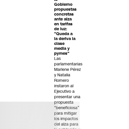
Gobierno
propuestas
concretas
ante alza
en tarifas
de luz:
"Queda a
la deriva la
clase
media y
pymes"
Las
parlamentarias
Marlene Pérez
y Natalia
Romero
instaron al
Ejecutivo a
presentar una
propuesta
“beneficiosa”
para mitigar
los impactos
del alza para