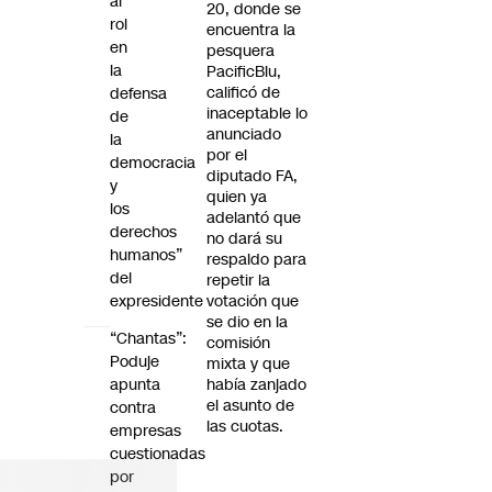
al
20, donde se
rol
encuentra la
en
pesquera
la
PacificBlu,
calificó de
defensa
inaceptable lo
de
anunciado
la
por el
democracia
diputado FA,
y
quien ya
los
adelantó que
derechos
no dará su
humanos”
respaldo para
del
repetir la
expresidente
votación que
se dio en la
“Chantas”:
comisión
Poduje
mixta y que
apunta
había zanjado
el asunto de
contra
las cuotas.
empresas
cuestionadas
por