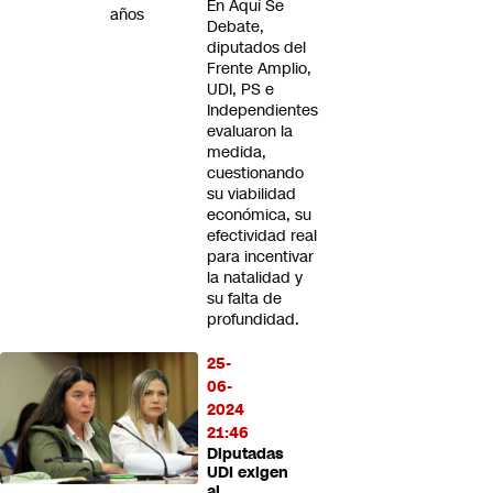
En Aquí Se
años
Debate,
diputados del
Frente Amplio,
UDI, PS e
Independientes
evaluaron la
medida,
cuestionando
su viabilidad
económica, su
efectividad real
para incentivar
la natalidad y
su falta de
profundidad.
25-
06-
2024
21:46
Diputadas
UDI exigen
al