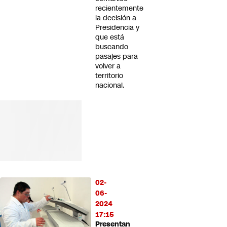
recientemente
la decisión a
Presidencia y
que está
buscando
pasajes para
volver a
territorio
nacional.
02-
06-
2024
17:15
Presentan