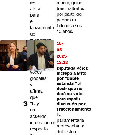
se
menor, quien
tras maltratos
alista
por parte del
para
padrastro
el
falleció a sus
lanzamiento
10 años.
de
“Sebastián
10-
Piñera
05-
Echenique
2025
en
13:23
50
Diputada Pérez
voces
increpa a Brito
globales”
por "doble
estándar" al
y
decir que no
afirma
dará su voto
que
para repetir
“hay
discusión por
Fraccionamiento
un
La
acuerdo
parlamentaria
internacional
representante
respecto
del distrito