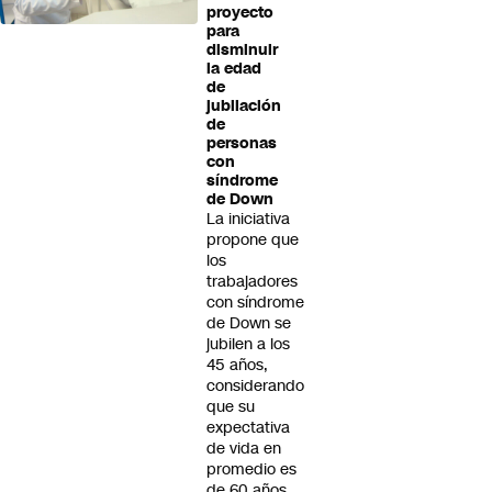
proyecto
para
disminuir
la edad
de
jubilación
de
personas
con
síndrome
de Down
La iniciativa
propone que
los
trabajadores
con síndrome
de Down se
jubilen a los
45 años,
considerando
que su
expectativa
de vida en
promedio es
de 60 años.