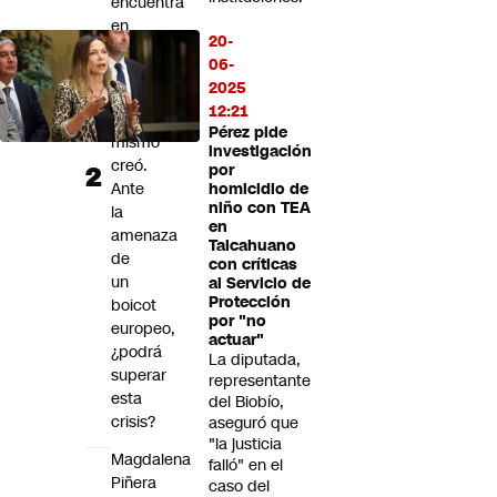
encuentra
en
20-
un
06-
aprieto
2025
que
12:21
él
Pérez pide
mismo
investigación
creó.
por
Ante
homicidio de
niño con TEA
la
en
amenaza
Talcahuano
de
con críticas
un
al Servicio de
Protección
boicot
por "no
europeo,
actuar"
¿podrá
La diputada,
superar
representante
esta
del Biobío,
crisis?
aseguró que
"la justicia
Magdalena
falló" en el
Piñera
caso del