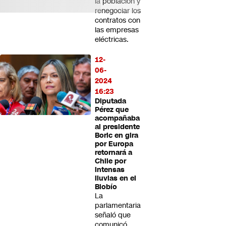
la población y
renegociar los
contratos con
las empresas
eléctricas.
12-
06-
2024
16:23
Diputada
Pérez que
acompañaba
al presidente
Boric en gira
por Europa
retornará a
Chile por
intensas
lluvias en el
Biobío
La
parlamentaria
señaló que
comunicó