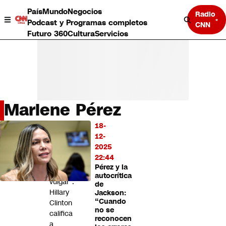
País
Mundo
Negocios
Radio
Podcast y Programas completos
CNN
Futuro 360
Cultura
Servicios
Marlene Pérez
País
18-
LO
Mundo
12-
MÁS
Negocios
2025
LEÍDO
Deportes
22:44
Pérez y la
Programas completos
"Es
autocrítica
Cultura
vulgar":
de
Servicios
Hillary
Jackson:
Bits
“Cuando
Clinton
no se
CNN Data
califica
reconocen
CNN tiempo
a