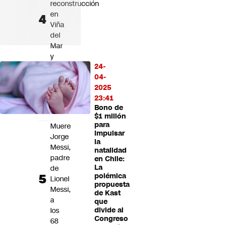
reconstrucción
en
Viña
del
Mar
y
24-
califica
04-
su
2025
trabajo
23:41
de
Bono de
"vergüenza"
$1 millón
para
Muere
impulsar
Jorge
la
Messi,
natalidad
padre
en Chile:
La
de
polémica
Lionel
propuesta
Messi,
de Kast
a
que
los
divide al
Congreso
68