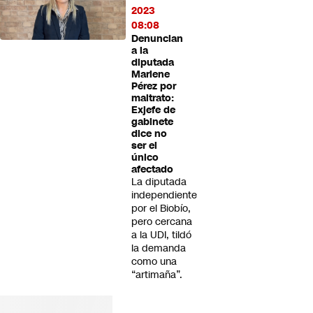
2023
08:08
Denuncian
a la
diputada
Marlene
Pérez por
maltrato:
Exjefe de
gabinete
dice no
ser el
único
afectado
La diputada
independiente
por el Biobío,
pero cercana
a la UDI, tildó
la demanda
como una
“artimaña”.