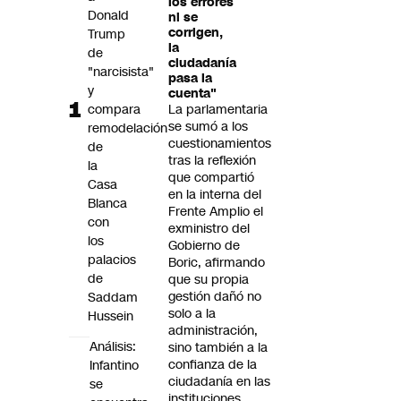
los errores
Futuro 360
Donald
ni se
corrigen,
Trump
Opinión
la
de
ciudadanía
"narcisista"
pasa la
y
cuenta"
compara
La parlamentaria
se sumó a los
remodelación
cuestionamientos
de
tras la reflexión
la
que compartió
Casa
en la interna del
Blanca
Frente Amplio el
con
exministro del
los
Gobierno de
palacios
Boric, afirmando
de
que su propia
gestión dañó no
Saddam
solo a la
Hussein
administración,
Análisis:
sino también a la
confianza de la
Infantino
ciudadanía en las
se
instituciones.