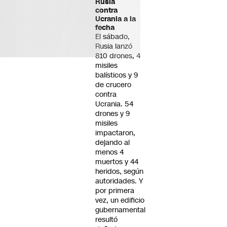
Rusia
contra
Ucrania a la
fecha
El sábado,
Rusia lanzó
810 drones, 4
misiles
balísticos y 9
de crucero
contra
Ucrania. 54
drones y 9
misiles
impactaron,
dejando al
menos 4
muertos y 44
heridos, según
autoridades. Y
por primera
vez, un edificio
gubernamental
resultó