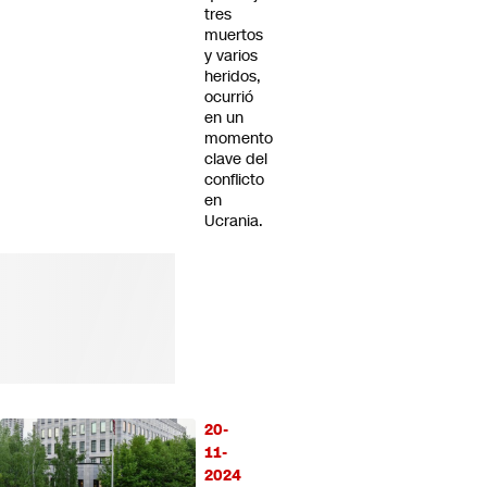
tres
muertos
y varios
heridos,
ocurrió
en un
momento
clave del
conflicto
en
Ucrania.
20-
11-
2024