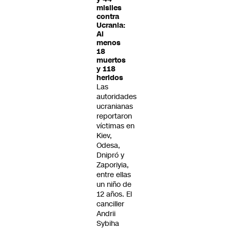
misiles
contra
Ucrania:
Al
menos
18
muertos
y 118
heridos
Las
autoridades
ucranianas
reportaron
víctimas en
Kiev,
Odesa,
Dnipró y
Zaporiyia,
entre ellas
un niño de
12 años. El
canciller
Andrii
Sybiha