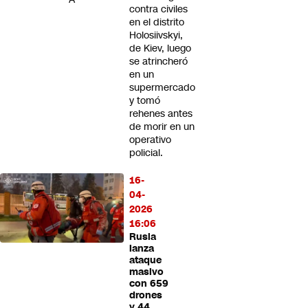
contra civiles
en el distrito
Holosiivskyi,
de Kiev, luego
se atrincheró
en un
supermercado
y tomó
rehenes antes
de morir en un
operativo
policial.
16-
04-
2026
16:06
Rusia
lanza
ataque
masivo
con 659
drones
y 44