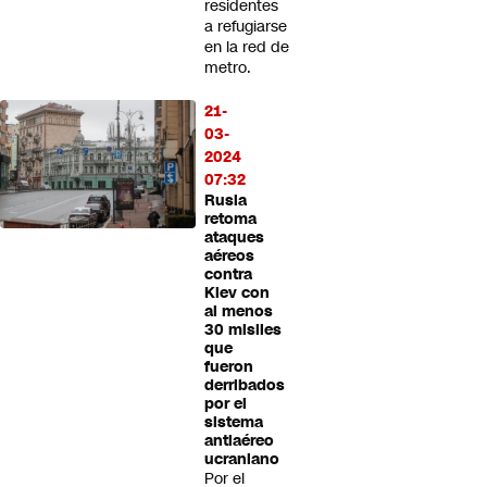
residentes
a refugiarse
en la red de
metro.
21-
03-
2024
07:32
Rusia
retoma
ataques
aéreos
contra
Kiev con
al menos
30 misiles
que
fueron
derribados
por el
sistema
antiaéreo
ucraniano
Por el