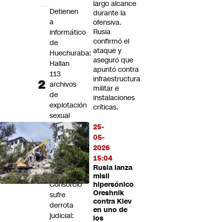
largo alcance
Detienen
durante la
a
ofensiva.
Rusia
informático
confirmó el
de
ataque y
Huechuraba:
aseguró que
Hallan
apuntó contra
113
infraestructura
archivos
militar e
de
instalaciones
explotación
críticas.
sexual
infantil
25-
en
05-
computador
2026
municipal
15:04
Rusia lanza
Banco
misil
Consorcio
hipersónico
Oreshnik
sufre
contra Kiev
derrota
en uno de
judicial:
los