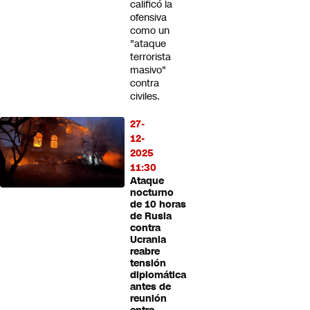
calificó la
ofensiva
como un
"ataque
terrorista
masivo"
contra
civiles.
27-
12-
2025
11:30
Ataque
nocturno
de 10 horas
de Rusia
contra
Ucrania
reabre
tensión
diplomática
antes de
reunión