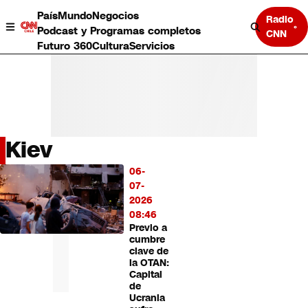
País
Mundo
Negocios
Radio
Podcast y Programas completos
CNN
Futuro 360
Cultura
Servicios
Kiev
País
06-
LO
Mundo
07-
MÁS
Negocios
2026
LEÍDO
Deportes
08:46
Previo a
Programas completos
cumbre
Cultura
clave de
Servicios
la OTAN:
Bits
Capital
de
CNN Data
Ucrania
CNN tiempo