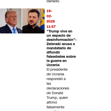
dañado.
19-
02-
2025
11:57
“Trump vive en
un espacio de
desinformación”:
Zelenski acusa a
mandatario de
difundir
falsedades sobre
la guerra en
Ucrania
El presidente
de Ucrania
respondió a
las
declaraciones
de Donald
Trump, quien
afirmó
falsamente