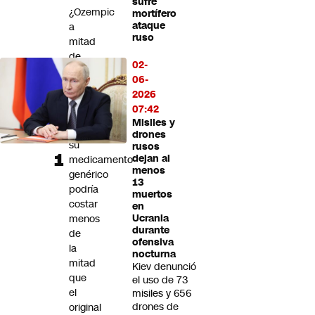
sufre
Futuro 360
¿Ozempic
mortífero
ataque
a
Opinión
ruso
mitad
de
02-
precio?:
06-
Laboratorio
2026
Chile
07:42
anuncia
Misiles y
que
drones
su
rusos
dejan al
medicamento
menos
genérico
13
podría
muertos
costar
en
menos
Ucrania
durante
de
ofensiva
la
nocturna
mitad
Kiev denunció
que
el uso de 73
el
misiles y 656
drones de
original