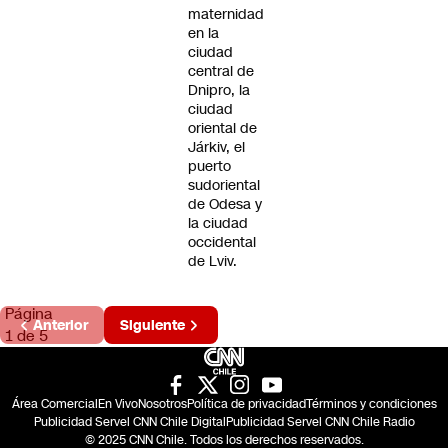
maternidad
en la
ciudad
central de
Dnipro, la
ciudad
oriental de
Járkiv, el
puerto
sudoriental
de Odesa y
la ciudad
occidental
de Lviv.
Página
Anterior
Siguiente
1 de 5
Área Comercial
En Vivo
Nosotros
Política de privacidad
Términos y condiciones
Publicidad Servel CNN Chile Digital
Publicidad Servel CNN Chile Radio
© 2025 CNN Chile. Todos los derechos reservados.