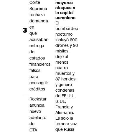
Corte
mayores
ataques a
Suprema
la capital
rechaza
ucraniana
demanda
El
en
bombardeo
que
nocturno
acusaban
incluyó 600
drones y 90
entrega
misiles,
de
dejó al
estados
menos
financieros
cuatro
falsos
muertos y
para
87 heridos,
conseguir
y generó
créditos
condenas
de EE.UU.,
Rockstar
la UE,
anuncia
Francia y
nuevo
Alemania.
adelanto
Es solo la
de
tercera vez
que Rusia
GTA