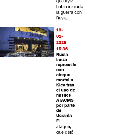
que Kyiv
había iniciado
la guerra con
Rusia.
18-
01-
2025
15:36
Rusia
lanza
represalia
con
ataque
mortal a
Kiev tras
el uso de
misiles
ATACMS
por parte
de
Ucrania
El
ataque,
que dejó