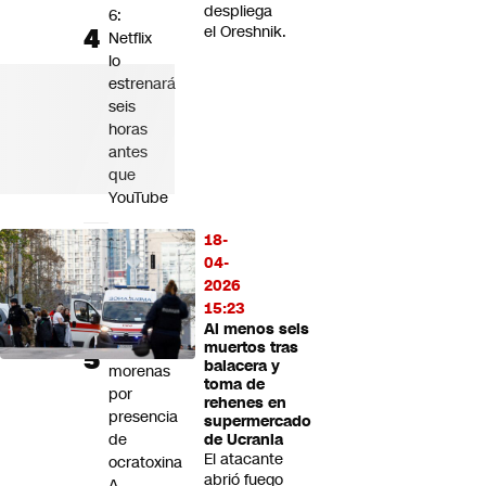
despliega
6:
el Oreshnik.
Netflix
lo
estrenará
seis
horas
antes
que
YouTube
Minsal
18-
ordena
04-
retirar
2026
lote
15:23
de
Al menos seis
pasas
muertos tras
balacera y
morenas
toma de
por
rehenes en
presencia
supermercado
de
de Ucrania
El atacante
ocratoxina
abrió fuego
A