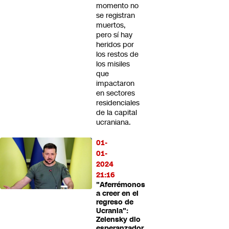
momento no
se registran
muertos,
pero sí hay
heridos por
los restos de
los misiles
que
impactaron
en sectores
residenciales
de la capital
ucraniana.
01-
01-
2024
21:16
"Aferrémonos
a creer en el
regreso de
Ucrania":
Zelensky dio
esperanzador