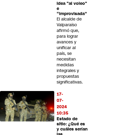
idea "al voleo"
e
“improvisada”
El alcalde de
Valparaíso
afirmó que,
para lograr
avances y
unificar al
país, se
necesitan
medidas
integrales y
propuestas
significativas.
17-
07-
2024
10:35
Estado de
sitio: ¿Qué es
y cuáles serían
las