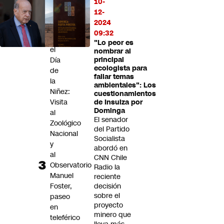
de
10-
vapeo
12-
2024
Panoramas
09:32
por
"Lo peor es
el
nombrar al
Día
principal
ecologista para
de
fallar temas
la
ambientales": Los
Niñez:
cuestionamientos
Visita
de Insulza por
Dominga
al
El senador
Zoológico
del Partido
Nacional
Socialista
y
abordó en
al
CNN Chile
Observatorio
Radio la
Manuel
reciente
Foster,
decisión
sobre el
paseo
proyecto
en
minero que
teleférico