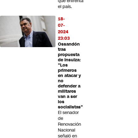
que enfrenta
el país.
18-
07-
2024
23:03
Ossandón
tras
propuesta
de Insulza:
"Los
primeros
en atacar y
no
defender a
militares
van a ser
los
socialistas"
El senador
de
Renovación
Nacional
señaló en