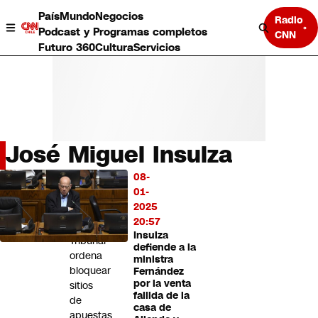
País
Mundo
Negocios
Radio
Podcast y Programas completos
CNN
Futuro 360
Cultura
Servicios
José Miguel Insulza
País
08-
LO
Mundo
01-
MÁS
Negocios
2025
LEÍDO
Deportes
20:57
Insulza
Programas completos
Tribunal
defiende a la
Cultura
ordena
ministra
Servicios
bloquear
Fernández
Bits
por la venta
sitios
fallida de la
CNN Data
de
casa de
CNN tiempo
apuestas