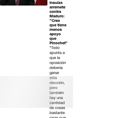
Insulza
arremete
contra
Maduro:
“Creo
que tiene
menos
apoyo
que
Pinochet"
"Todo
apunta a
que la
oposición
debería
ganar
esta
elección,
pero
también
hay una
cantidad
de cosas
bastante
raras que