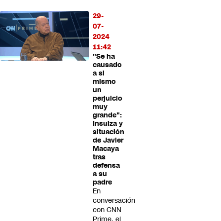
29-
07-
2024
11:42
"Se ha
causado
a si
mismo
un
perjuicio
muy
grande":
Insulza y
situación
de Javier
Macaya
tras
defensa
a su
padre
En
conversación
con CNN
Prime, el