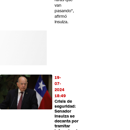
van
pasando",
afirmó
Insulza.
19-
07-
2024
18:49
Crisis de
seguridad:
Senador
Insulza se
decanta por
tramitar