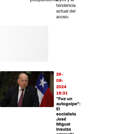
tendencia
actual del
acoso.
26-
08-
2024
18:31
"Fue un
autogolpe":
El
socialista
José
Miguel
Insulza