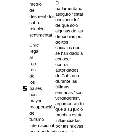
El
medio
parlamentario
de
aseguró "estar
desmentidos
convencido"
sobre
de que solo
relación
algunas de las
sentimental
denuncias por
delitos
Chile
sexuales que
llega
se han dado a
al
conocer
top
contra
ten
autoridades
de Gobierno
de
durante las
los
últimas
países
semanas "son
con
verdaderas",
mayor
argumentando
recuperación
que a su juicio
del
muchas están
turismo
influenciadas
internacional
por las nuevas
postpandemia
leyes y la