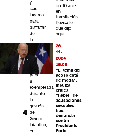
lleva más
y
de 10 años
seis
en
lugares
tramitación.
para
Revisa lo
disfrutar
que dijo
de
aquí.
la
26-
naturaleza
11-
UEFA
2024
confirma
15:09
un
"El tema del
pago
acoso está
de moda":
a
Insulza
exempleada
critica
durante
"fiebre" de
la
acusaciones
sexuales
gestión
tras
de
denuncia
Gianni
contra
Infantino,
Presidente
en
Boric