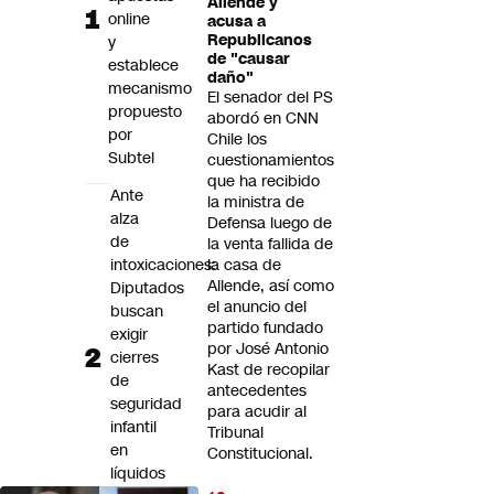
Allende y
Futuro 360
online
acusa a
Republicanos
y
Opinión
de "causar
establece
daño"
mecanismo
El senador del PS
propuesto
abordó en CNN
por
Chile los
Subtel
cuestionamientos
que ha recibido
Ante
la ministra de
alza
Defensa luego de
de
la venta fallida de
intoxicaciones:
la casa de
Allende, así como
Diputados
el anuncio del
buscan
partido fundado
exigir
por José Antonio
cierres
Kast de recopilar
de
antecedentes
seguridad
para acudir al
infantil
Tribunal
en
Constitucional.
líquidos