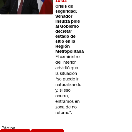
10:02
Crisis de
seguridad:
Senador
Insulza pide
al Gobierno
decretar
estado de
sitio en la
Región
Metropolitana
El exministro
del Interior
advirtió que
la situación
"se puede ir
naturalizando
y, si eso
ocurre,
entramos en
zona de no
retorno".
Página