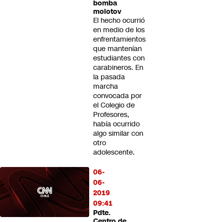
bomba
molotov
El hecho ocurrió
en medio de los
enfrentamientos
que mantenían
estudiantes con
carabineros. En
la pasada
marcha
convocada por
el Colegio de
Profesores,
había ocurrido
algo similar con
otro
adolescente.
06-
06-
2019
09:41
Pdte.
Centro de