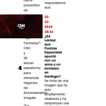
cierre
respondemos
preventivo
acá.
de
caminos
23-
a
10-
la
2019
montaña
18:10
¿Es
"Sin
verdad
Fachadas":
que
CNC
Fuerzas
Especiales
y
apuntó
SII
con un
lanzan
arma a un
plataforma
bombero
en
para
Santiago?
denunciar
Se trata de una
negocios
imagen que ha
de
sido
funcionamiento
ampliamente
irregular
vitalizada y ha
despertado una
"De