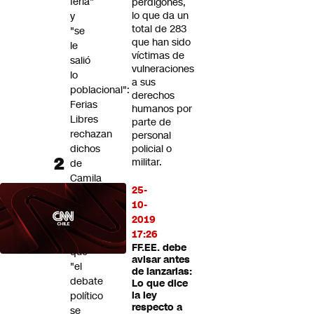
feria"
perdigones,
lo que da un
y
total de 283
"se
que han sido
le
víctimas de
salió
vulneraciones
lo
a sus
poblacional":
derechos
Ferias
humanos por
Libres
parte de
rechazan
personal
dichos
policial o
militar.
de
Camila
25-
Flores
10-
y
2019
llaman
17:26
a
FF.EE. debe
que
avisar antes
"el
de lanzarlas:
debate
Lo que dice
político
la ley
respecto a
se