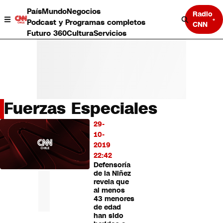
País
Mundo
Negocios
Radio
Podcast y Programas completos
CNN
Futuro 360
Cultura
Servicios
Fuerzas Especiales
País
29-
LO
Mundo
10-
MÁS
Negocios
2019
LEÍDO
Deportes
22:42
Defensoría
Programas completos
de la Niñez
Cultura
revela que
Servicios
al menos
Bits
43 menores
de edad
CNN Data
han sido
CNN tiempo