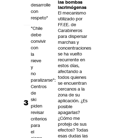
las bombas
desarrolle
lacrimógenas
con
El mecanismo
respeto"
utilizado por
FF.EE. de
"Chile
Carabineros
debe
para dispersar
convivir
marchas y
con
concentraciones
se ha vuelto
la
recurrente en
nieve
estos días,
y
afectando a
no
todos quienes
paralizarse":
se encuentran
Centros
cercanos a la
de
zona de su
ski
aplicación. ¿Es
piden
posible
revisar
apagarlas?
¿Cómo me
criterios
protejo de sus
para
efectos? Todas
el
esas dudas las