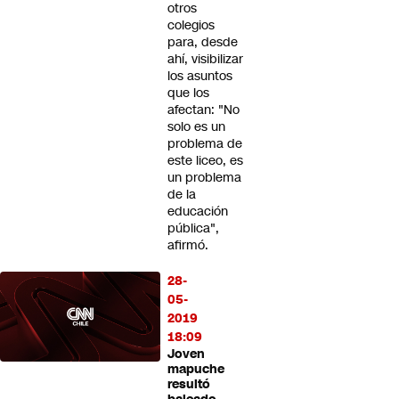
otros
colegios
para, desde
ahí, visibilizar
los asuntos
que los
afectan: "No
solo es un
problema de
este liceo, es
un problema
de la
educación
pública",
afirmó.
28-
05-
2019
18:09
Joven
mapuche
resultó