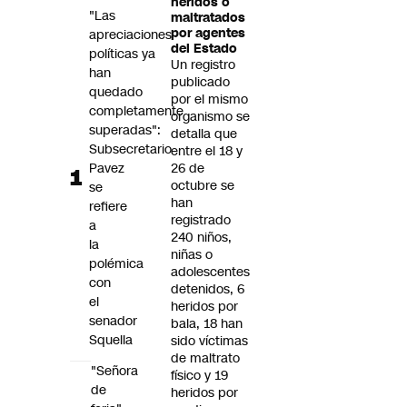
heridos o
Futuro 360
"Las
maltratados
por agentes
apreciaciones
Opinión
del Estado
políticas ya
Un registro
han
publicado
quedado
por el mismo
completamente
organismo se
superadas":
detalla que
Subsecretario
entre el 18 y
Pavez
26 de
octubre se
se
han
refiere
registrado
a
240 niños,
la
niñas o
polémica
adolescentes
con
detenidos, 6
el
heridos por
senador
bala, 18 han
Squella
sido víctimas
de maltrato
"Señora
físico y 19
de
heridos por