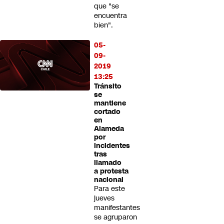
que "se
encuentra
bien".
05-
09-
2019
13:25
Tránsito
se
mantiene
cortado
en
Alameda
por
incidentes
tras
llamado
a protesta
nacional
Para este
jueves
manifestantes
se agruparon