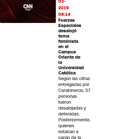
03-
2019
08:14
Fuerzas
Especiales
desalojó
toma
feminista
en el
Campus
Oriente de
la
Universidad
Católica
Según las cifras
entregadas por
Carabineros, 57
personas
fueron
desalojadas y
detenidas.
Posteriormente,
quienes
estaban a
cargo de la