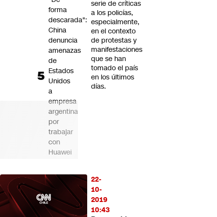
serie de críticas
forma
a los policías,
descarada":
especialmente,
China
en el contexto
denuncia
de protestas y
manifestaciones
amenazas
que se han
de
tomado el país
Estados
en los últimos
Unidos
días.
a
empresa
argentina
por
trabajar
con
Huawei
22-
10-
2019
10:43