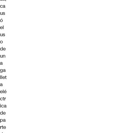
ca
us
ó
el
us
o
de
un
a
ga
llet
a
elé
ctr
ica
de
pa
rte