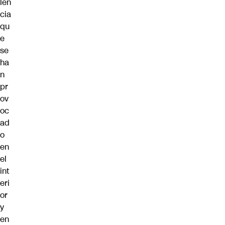
len
cia
qu
e
se
ha
n
pr
ov
oc
ad
o
en
el
int
eri
or
y
en