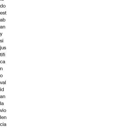
do
est
ab
an
y
si
jus
tifi
ca
n
o
val
id
an
la
vio
len
cia