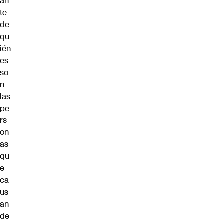
an
te
de
qu
ién
es
so
n
las
pe
rs
on
as
qu
e
ca
us
an
de