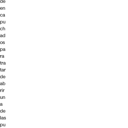
de
en
ca
pu
ch
ad
os
pa
ra
tra
tar
de
ab
rir
un
a
de
las
pu