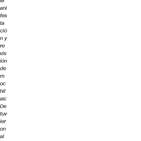
M
ani
fes
ta
ció
n y
re
vis
ión
de
m
oc
hil
as:
De
tuv
ier
on
al