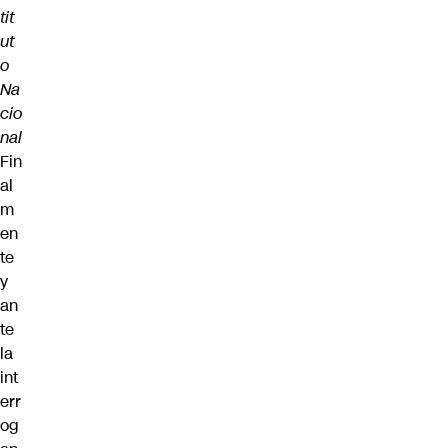
tit
ut
o
Na
cio
nal
Fin
al
m
en
te
y
an
te
la
int
err
og