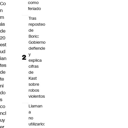
como
Co
feriado
n
m
Tras
ás
reposteo
de
de
Boric:
20
Gobierno
est
defiende
ud
y
ian
explica
tes
cifras
de
de
Kast
te
sobre
ni
robos
do
violentos
s
co
Llaman
a
ncl
no
uy
utilizarlo:
er