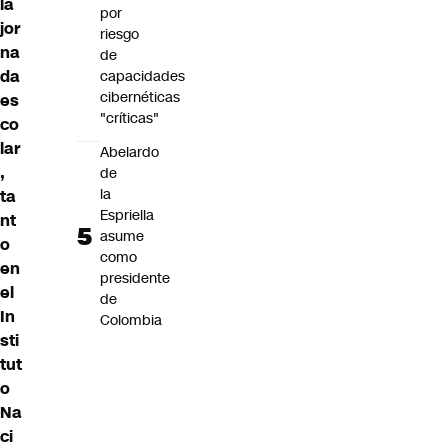
la
por
jor
riesgo
na
de
da
capacidades
cibernéticas
es
"críticas"
co
lar
Abelardo
,
de
la
ta
Espriella
nt
asume
o
como
en
presidente
el
de
In
Colombia
sti
tut
o
Na
ci