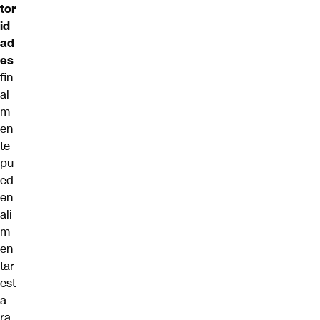
tor
id
ad
es
fin
al
m
en
te
pu
ed
en
ali
m
en
tar
est
a
ra