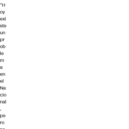
“H
oy
exi
ste
un
pr
ob
le
m
a
en
el
Na
cio
nal
,
pe
ro