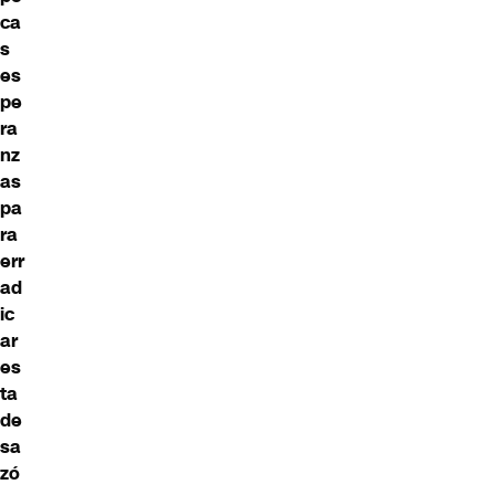
ca
s
es
pe
ra
nz
as
pa
ra
err
ad
ic
ar
es
ta
de
sa
zó