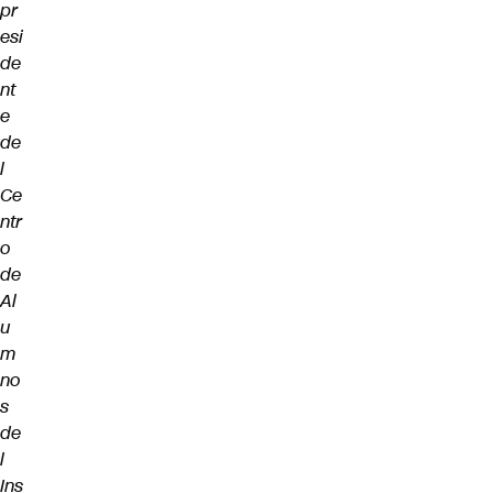
pr
esi
de
nt
e
de
l
Ce
ntr
o
de
Al
u
m
no
s
de
l
Ins