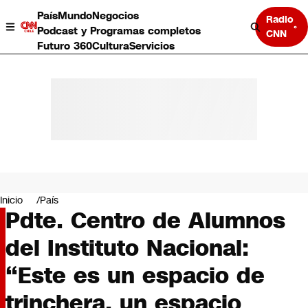
País
Mundo
Negocios
Radio
Podcast y Programas completos
CNN
Futuro 360
Cultura
Servicios
País
Mundo
Negocios
Inicio
País
Pdte. Centro de Alumnos
Deportes
Programas completos
del Instituto Nacional:
Cultura
Servicios
“Este es un espacio de
Bits
CNN Data
trinchera, un espacio
CNN tiempo