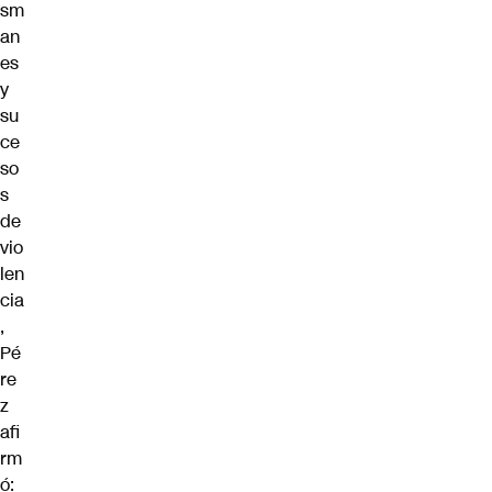
sm
an
es
y
su
ce
so
s
de
vio
len
cia
,
Pé
re
z
afi
rm
ó: