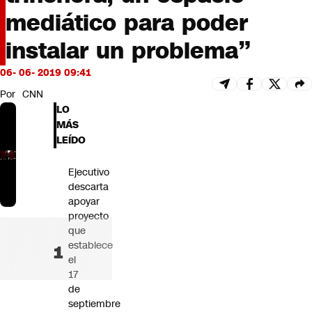
Futuro 360
mediático para poder
Opinión
instalar un problema”
06- 06- 2019 09:41
Por
CNN
LO
MÁS
LEÍDO
Ejecutivo
descarta
apoyar
proyecto
que
establece
el
17
de
septiembre