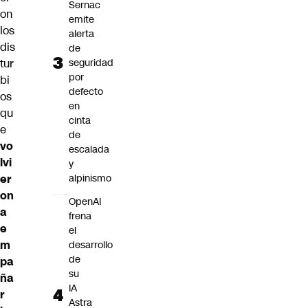
Sernac
on
emite
los
alerta
dis
de
tur
seguridad
por
bi
defecto
os
en
qu
cinta
e
de
vo
escalada
lvi
y
er
alpinismo
on
OpenAI
a
frena
e
el
m
desarrollo
de
pa
su
ña
IA
r
Astra