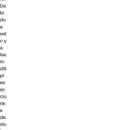
De
bi
do
a
est
o y
a
las
m
últi
pl
es
ac
cio
ne
s
de
vio