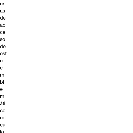
ert
as
de
ac
ce
so
de
est
e
e
m
bl
e
m
áti
co
col
eg
io.