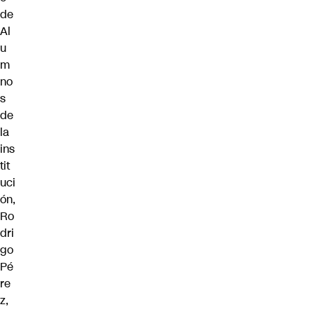
de
Al
u
m
no
s
de
la
ins
tit
uci
ón,
Ro
dri
go
Pé
re
z,