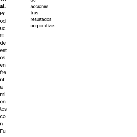
de
al.
acciones
tras
Pr
resultados
od
corporativos
uc
to
de
est
os
en
fre
nt
a
mi
en
tos
co
n
Fu