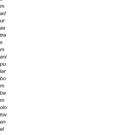
m
ad
ur
as
tra
s
m
ani
pu
lar
bo
m
ba
m
olo
tov
en
el