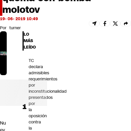
Futuro 360
molotov
Opinión
19- 06- 2019 10:49
Por
turner
LO
MÁS
LEÍDO
TC
declara
admisibles
requerimientos
por
inconstitucionalidad
presentados
por
la
oposición
contra
Nu
la
ev