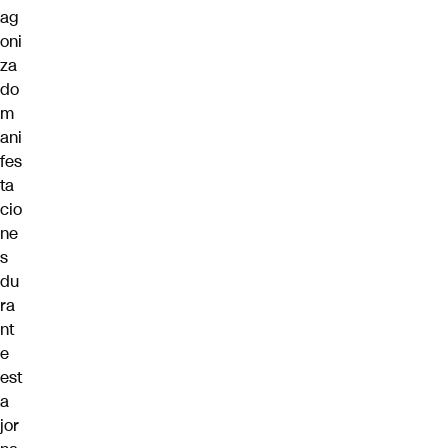
ag
oni
za
do
m
ani
fes
ta
cio
ne
s
du
ra
nt
e
est
a
jor