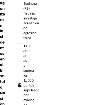
ag
Espinoza
on
(PS):
Fiscalía
iza
investiga
ro
acusación
n
de
in
agresión
ci
física
de
IPSA
nt
abre
es
al
en
alza
el
y
In
supera
los
sti
11.300
tut
puntos
o
impulsado
Na
por
ci
avance
on