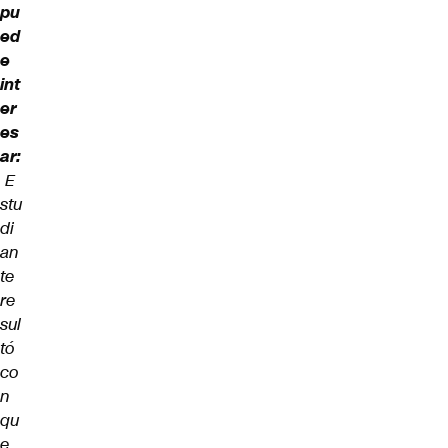
pu
ed
e
int
er
es
ar:
E
stu
di
an
te
re
sul
tó
co
n
qu
e