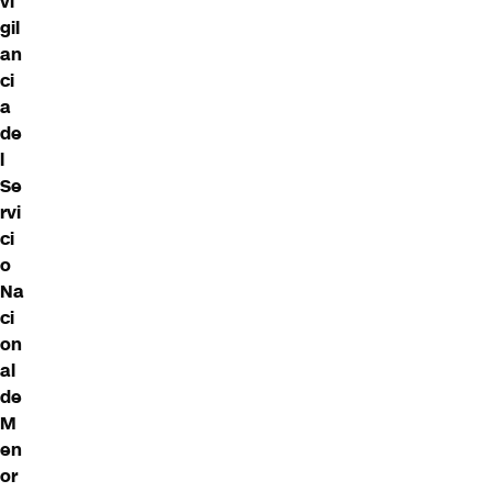
vi
gil
an
ci
a
de
l
Se
rvi
ci
o
Na
ci
on
al
de
M
en
or