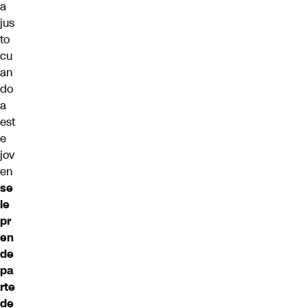
a
jus
to
cu
an
do
a
est
e
jov
en
se
le
pr
en
de
pa
rte
de