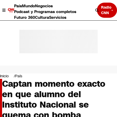
País
Mundo
Negocios
Radio
Podcast y Programas completos
CNN
Futuro 360
Cultura
Servicios
País
Mundo
Negocios
Inicio
País
Captan momento exacto
Deportes
Programas completos
en que alumno del
Cultura
Servicios
Instituto Nacional se
Bits
CNN Data
quema con bomba
CNN tiempo