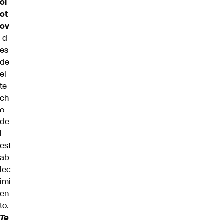
ol
ot
ov
d
es
de
el
te
ch
o
de
l
est
ab
lec
imi
en
to.
Te