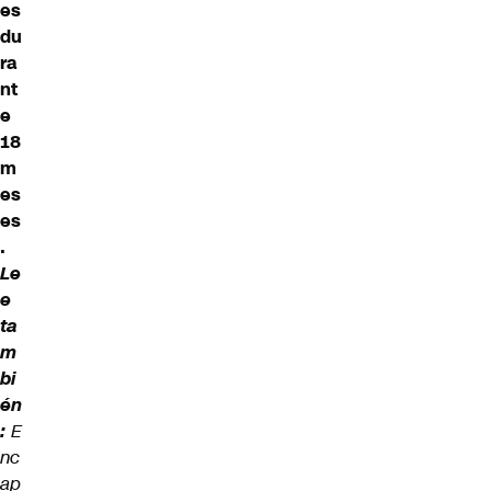
es
du
ra
nt
e
18
m
es
es
.
Le
e
ta
m
bi
én
:
E
nc
ap