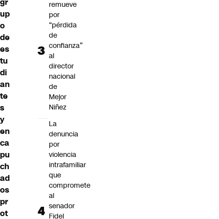
gr
remueve
up
por
o
“pérdida
de
de
confianza”
es
al
tu
director
di
nacional
an
de
te
Mejor
s
Niñez
y
La
en
denuncia
ca
por
pu
violencia
intrafamiliar
ch
que
ad
compromete
os
al
pr
senador
ot
Fidel