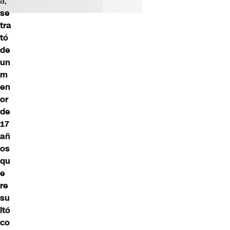
a,
se
tra
tó
de
un
m
en
or
de
17
añ
os
qu
e
re
su
ltó
co