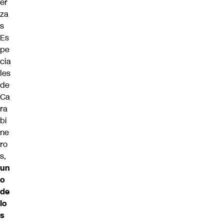
er
za
s
Es
pe
cia
les
de
Ca
ra
bi
ne
ro
s,
un
o
de
lo
s