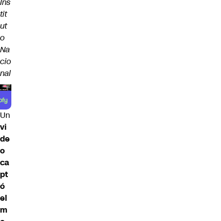
Ins
tit
ut
o
Na
cio
nal
Un
vi
de
o
ca
pt
ó
el
m