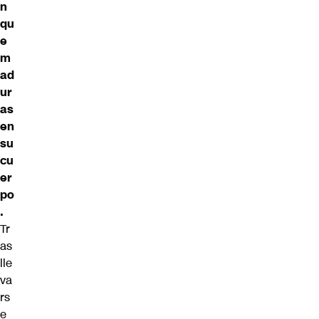
n
qu
e
m
ad
ur
as
en
su
cu
er
po
.
Tr
as
lle
va
rs
e