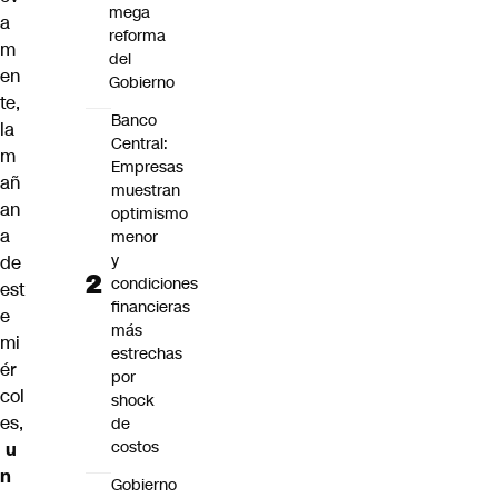
mega
a
reforma
m
del
en
Gobierno
te,
Banco
la
Central:
m
Empresas
añ
muestran
an
optimismo
a
menor
y
de
condiciones
est
financieras
e
más
mi
estrechas
ér
por
col
shock
es,
de
costos
u
n
Gobierno