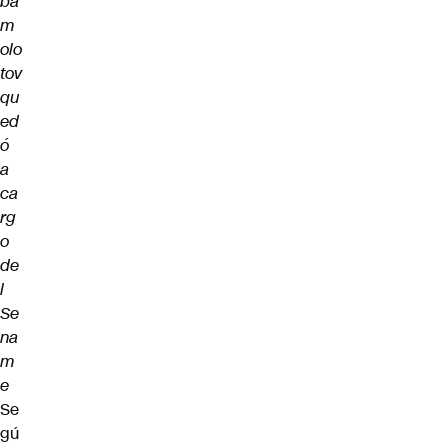
ba
m
olo
tov
qu
ed
ó
a
ca
rg
o
de
l
Se
na
m
e
Se
gú