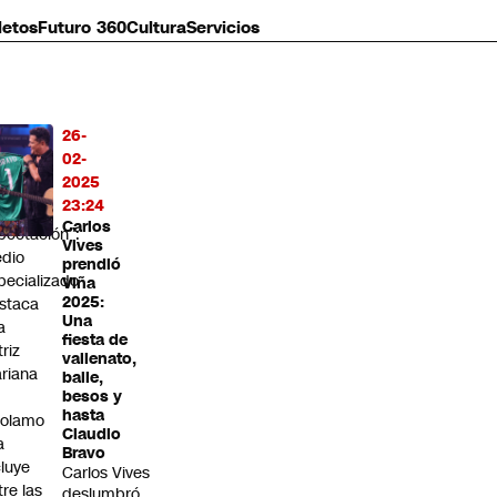
letos
Futuro 360
Cultura
Servicios
26-
MÁS
02-
O
2025
23:24
enera
Carlos
pectación”:
Vives
dio
prendió
pecializado
Viña
2025:
staca
Una
a
fiesta de
triz
vallenato,
riana
baile,
besos y
hasta
rolamo
Claudio
a
Bravo
cluye
Carlos Vives
tre las
deslumbró