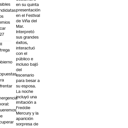
sibles
en su quinta
presentación
ndidatas
en el Festival
los
de Viña del
emios
Mar.
car
Interpretó
27
sus grandes
éxitos,
I
interactuó
trega
con el
público e
bierno
incluso bajó
0
del
opuestas
escenario
ra
para besar a
frentar
su esposa.
La noche
incluyó una
ergencia
imitación a
boral:
Freddie
Queremos
Mercury y la
ue
aparición
cuperar
sorpresa de