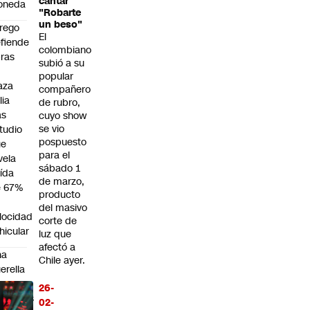
cantar
oneda
"Robarte
un beso"
rego
El
fiende
colombiano
ras
subió a su
n
popular
aza
compañero
lia
de rubro,
as
cuyo show
se vio
tudio
pospuesto
ue
para el
vela
sábado 1
ída
de marzo,
e 67%
producto
n
del masivo
locidad
corte de
hicular
luz que
afectó a
na
Chile ayer.
erella
r
26-
esuntas
02-