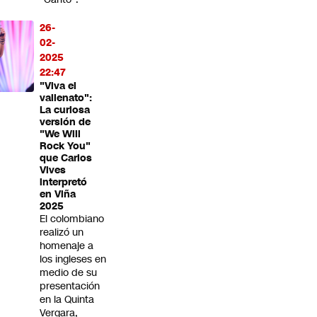
26-
02-
2025
22:47
"Viva el
vallenato":
La curiosa
versión de
"We Will
Rock You"
que Carlos
Vives
interpretó
en Viña
2025
El colombiano
realizó un
homenaje a
los ingleses en
medio de su
presentación
en la Quinta
Vergara,