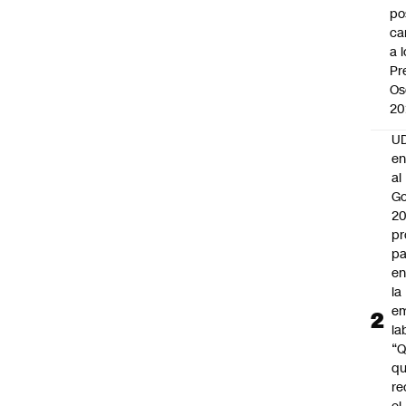
po
ca
a 
Pr
Os
20
UD
en
al
Go
2
pr
pa
en
la
em
la
“
q
re