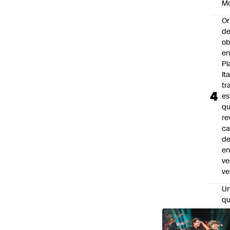
M
Or
de
ob
e
Pl
Ita
tr
es
q
re
ca
d
e
ve
ve
U
qu
po
pr