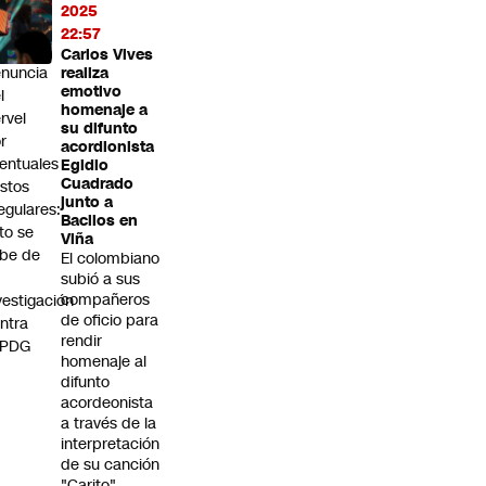
rmas
2025
lsas y
22:57
na
Carlos Vives
nuncia
realiza
emotivo
l
homenaje a
rvel
su difunto
r
acordionista
entuales
Egidio
Cuadrado
stos
junto a
regulares:
Bacilos en
to se
Viña
be de
El colombiano
subió a sus
compañeros
vestigación
de oficio para
ntra
rendir
 PDG
homenaje al
difunto
acordeonista
a través de la
interpretación
de su canción
"Carito".