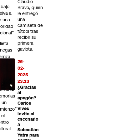
Claudio
abajo
Bravo, quien
elva a
le entregó
una
r una
camiseta de
ioridad
fútbol tras
cional”
recibir su
primera
lieta
gaviota.
enegas
erriza
26-
 Chile
02-
ra
2025
esentar
23:13
 libro
¿Gracias
orteña.
al
emorias
apagón?
 un
Carlos
Vives
mienzo”
invita al
 el
escenario
ntro
a
ltural
Sebastián
a
Yatra para