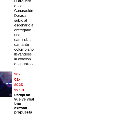
El arquero
de la
Generación
Dorada
subió al
escenario a
entregarle
una
camiseta al
cantante
colombiano,
llevándose
la ovación
del público.
26-
02-
2025
22:38
Pareja se
vuelve viral
tras
exitosa
propuesta