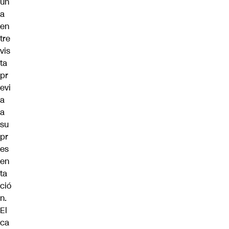
un
a
en
tre
vis
ta
pr
evi
a
a
su
pr
es
en
ta
ció
n.
El
ca