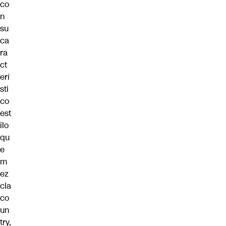
co
n
su
ca
ra
ct
erí
sti
co
est
ilo
qu
e
m
ez
cla
co
un
try,