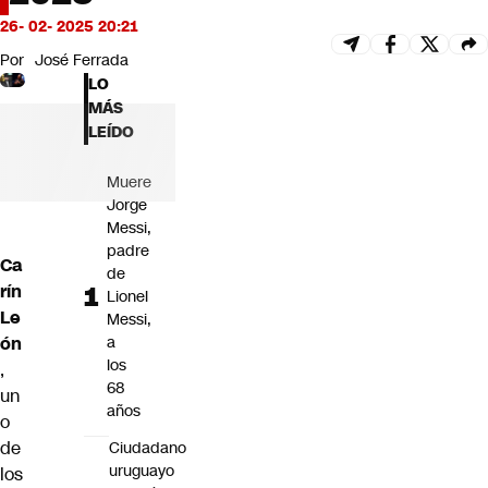
Futuro 360
26- 02- 2025 20:21
Opinión
Por
José Ferrada
LO
MÁS
LEÍDO
Muere
Jorge
Messi,
padre
Ca
de
rín
Lionel
Le
Messi,
ón
a
los
,
68
un
años
o
de
Ciudadano
uruguayo
los