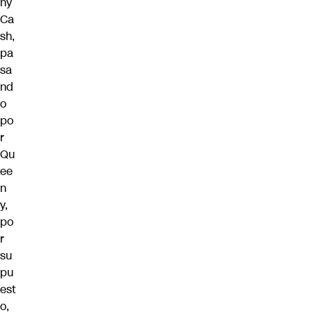
ny
Ca
sh,
pa
sa
nd
o
po
r
Qu
ee
n
y,
po
r
su
pu
est
o,