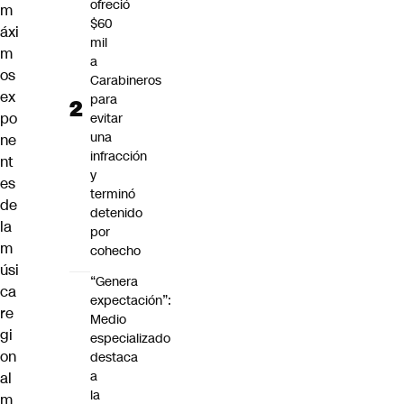
ofreció
m
$60
áxi
mil
m
a
os
Carabineros
ex
para
po
evitar
una
ne
infracción
nt
y
es
terminó
de
detenido
la
por
m
cohecho
úsi
“Genera
ca
expectación”:
re
Medio
gi
especializado
on
destaca
a
al
la
m