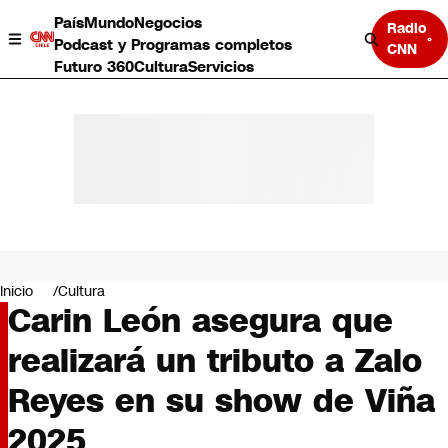
País
Mundo
Negocios
Radio
Podcast y Programas completos
CNN
Futuro 360
Cultura
Servicios
País
Mundo
Negocios
Inicio
Cultura
Carin León asegura que
Deportes
Programas completos
realizará un tributo a Zalo
Cultura
Servicios
Reyes en su show de Viña
Bits
CNN Data
2025
CNN tiempo