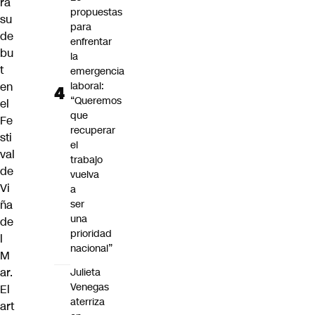
ra
propuestas
su
para
de
enfrentar
bu
la
t
emergencia
en
laboral:
“Queremos
el
que
Fe
recuperar
sti
el
val
trabajo
de
vuelva
Vi
a
ña
ser
una
de
prioridad
l
nacional”
M
ar.
Julieta
Venegas
El
aterriza
art