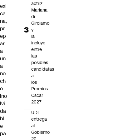
actriz
exi
Mariana
ca
di
na,
Girolamo
pr
y
ep
la
incluye
ar
entre
a
las
un
posibles
a
candidatas
no
a
ch
los
e
Premios
Oscar
ino
2027
lvi
da
UDI
bl
entrega
e
al
Gobierno
pa
20