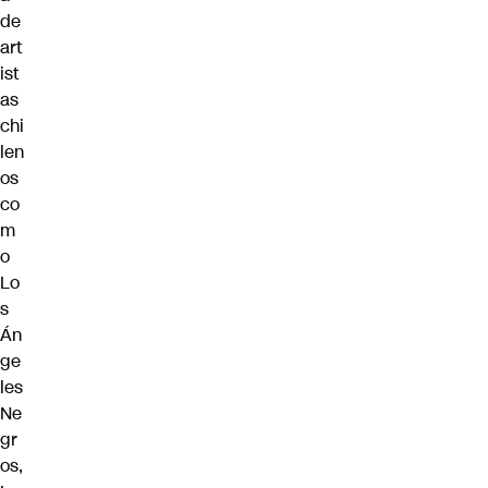
de
art
ist
as
chi
len
os
co
m
o
Lo
s
Án
ge
les
Ne
gr
os,