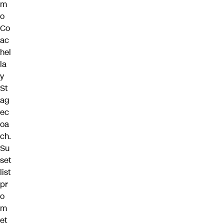
m
o
Co
ac
hel
la
y
St
ag
ec
oa
ch.
Su
set
list
pr
o
m
et