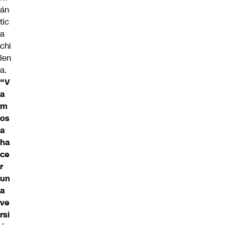
án
tic
a
chi
len
a.
“V
a
m
os
a
ha
ce
r
un
a
ve
rsi