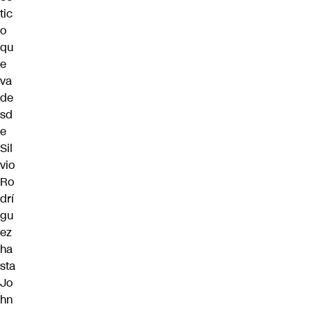
tic
o
qu
e
va
de
sd
e
Sil
vio
Ro
drí
gu
ez
ha
sta
Jo
hn