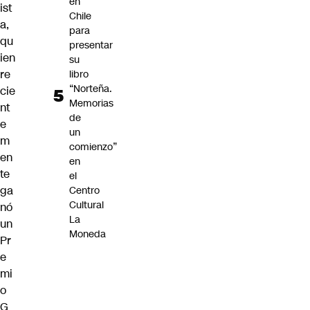
en
ist
Chile
a,
para
qu
presentar
ien
su
re
libro
“Norteña.
cie
Memorias
nt
de
e
un
m
comienzo”
en
en
te
el
ga
Centro
Cultural
nó
La
un
Moneda
Pr
e
mi
o
G