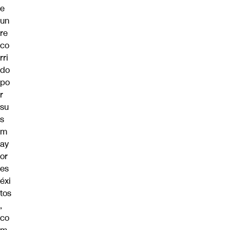
e
un
re
co
rri
do
po
r
su
s
m
ay
or
es
éxi
tos
,
co