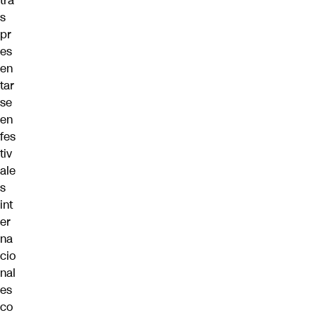
tra
s
pr
es
en
tar
se
en
fes
tiv
ale
s
int
er
na
cio
nal
es
co