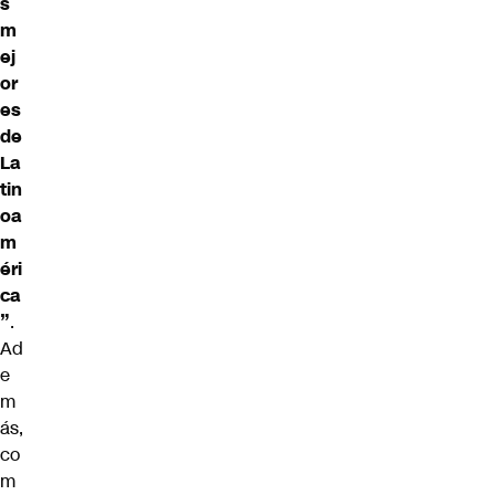
s
m
ej
or
es
de
La
tin
oa
m
éri
ca
”
.
Ad
e
m
ás,
co
m