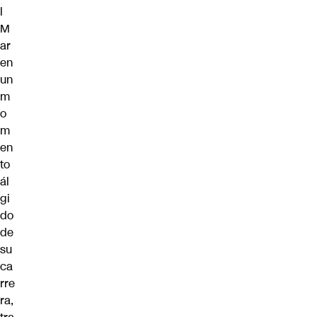
l
M
ar
en
un
m
o
m
en
to
ál
gi
do
de
su
ca
rre
ra,