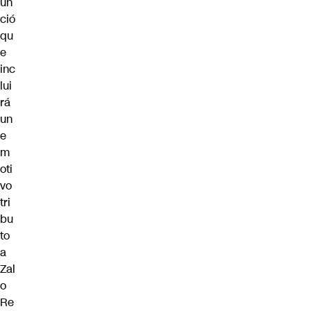
un
ció
qu
e
inc
lui
rá
un
e
m
oti
vo
tri
bu
to
a
Zal
o
Re