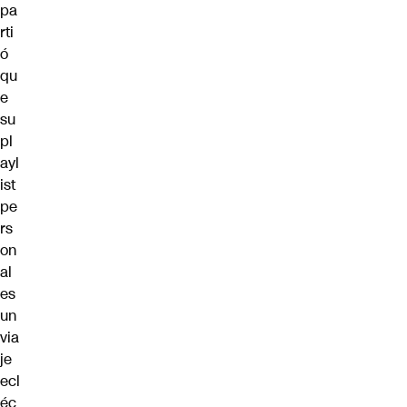
pa
rti
ó
qu
e
su
pl
ayl
ist
pe
rs
on
al
es
un
via
je
ecl
éc