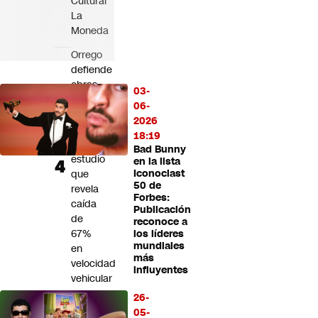
Cultural
La
Moneda
Orrego
defiende
obras
03-
en
06-
Plaza
2026
Italia
18:19
tras
Bad Bunny
estudio
en la lista
que
Iconoclast
50 de
revela
Forbes:
caída
Publicación
de
reconoce a
67%
los líderes
mundiales
en
más
velocidad
influyentes
vehicular
26-
Una
05-
querella