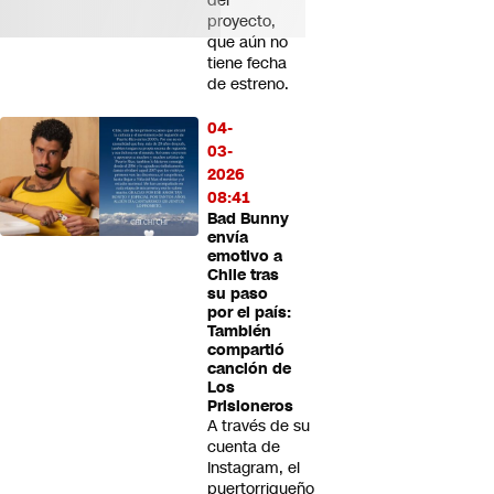
del
proyecto,
que aún no
tiene fecha
de estreno.
04-
03-
2026
08:41
Bad Bunny
envía
emotivo a
Chile tras
su paso
por el país:
También
compartió
canción de
Los
Prisioneros
A través de su
cuenta de
Instagram, el
puertorriqueño