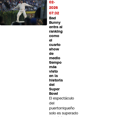
02-
2026
07:32
Bad
Bunny
entra al
ranking
como
el
cuarto
show
de
medio
tiempo
más
visto
en la
historia
del
Super
Bowl
El espectáculo
del
puertorriqueño
solo es superado