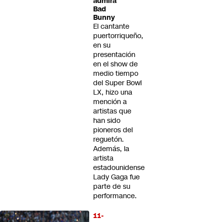
admira
Bad
Bunny
El cantante
puertorriqueño,
en su
presentación
en el show de
medio tiempo
del Super Bowl
LX, hizo una
mención a
artistas que
han sido
pioneros del
reguetón.
Además, la
artista
estadounidense
Lady Gaga fue
parte de su
performance.
11-