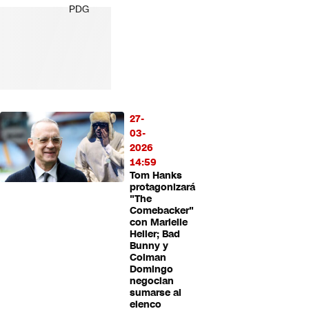
PDG
27-
03-
2026
14:59
Tom Hanks
protagonizará
"The
Comebacker"
con Marielle
Heller; Bad
Bunny y
Colman
Domingo
negocian
sumarse al
elenco