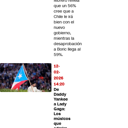
febrero revela
que un 56%
cree que a
Chile le irá
bien con el
nuevo
gobierno,
mientras la
desaprobación
a Boric llega al
59%.
12-
02-
2026
14:20
De
Daddy
Yankee
a Lady
Gaga:
Los
músicos
que