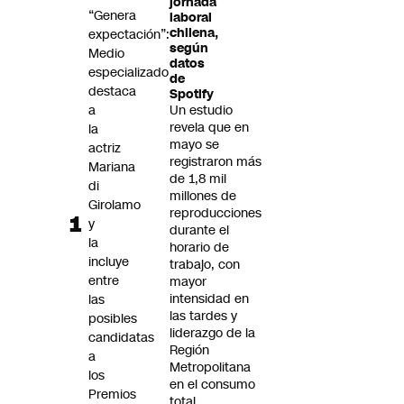
jornada
Futuro 360
“Genera
laboral
chilena,
expectación”:
Opinión
según
Medio
datos
especializado
de
destaca
Spotify
a
Un estudio
revela que en
la
mayo se
actriz
registraron más
Mariana
de 1,8 mil
di
millones de
Girolamo
reproducciones
y
durante el
la
horario de
incluye
trabajo, con
entre
mayor
intensidad en
las
las tardes y
posibles
liderazgo de la
candidatas
Región
a
Metropolitana
los
en el consumo
Premios
total.