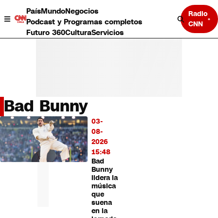
País
Mundo
Negocios
Radio
Podcast y Programas completos
CNN
Futuro 360
Cultura
Servicios
Bad Bunny
País
03-
LO
Mundo
08-
MÁS
Negocios
2026
LEÍDO
Deportes
15:48
Bad
Programas completos
Bunny
Cultura
lidera la
Servicios
música
Bits
que
suena
CNN Data
en la
CNN tiempo