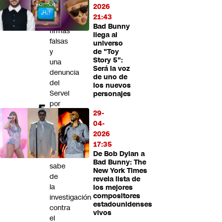
2026
por
21:43
presuntas
Bad Bunny
firmas
llega al
falsas
universo
y
de "Toy
Story 5":
una
Será la voz
denuncia
de uno de
del
los nuevos
Servel
personajes
por
29-
eventuales
04-
gastos
2026
irregulares:
17:35
Esto
De Bob Dylan a
se
Bad Bunny: The
sabe
New York Times
de
revela lista de
la
los mejores
compositores
investigación
estadounidenses
contra
vivos
el