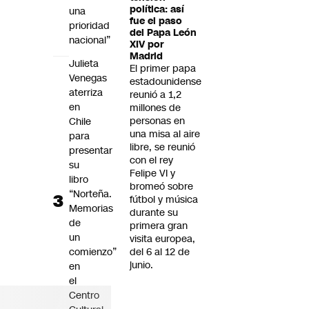
política: así
una
fue el paso
prioridad
del Papa León
nacional”
XIV por
Madrid
Julieta
El primer papa
Venegas
estadounidense
aterriza
reunió a 1,2
en
millones de
personas en
Chile
una misa al aire
para
libre, se reunió
presentar
con el rey
su
Felipe VI y
libro
bromeó sobre
“Norteña.
fútbol y música
Memorias
durante su
de
primera gran
un
visita europea,
comienzo”
del 6 al 12 de
junio.
en
el
Centro