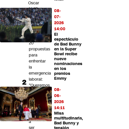
Oscar
2027
08-
07-
UDI
2026
entrega
14:00
al
El
Gobierno
espectáculo
20
de Bad Bunny
propuestas
en la Super
Bowl recibe
para
nueve
enfrentar
nominaciones
la
en los
emergencia
premios
Emmy
laboral:
“Queremos
08-
que
06-
recuperar
2026
el
14:11
trabajo
Misa
vuelva
multitudinaria,
a
Bad Bunny y
ser
tensión